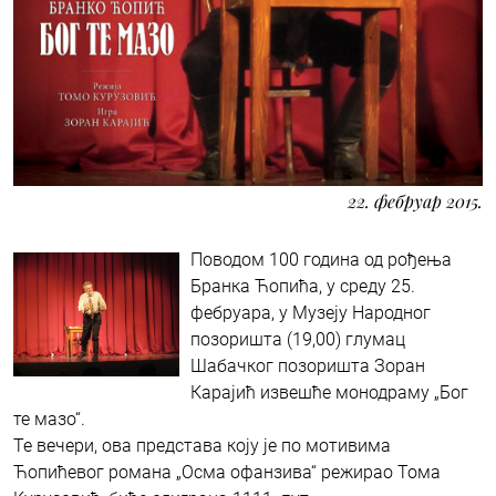
22. фебруар 2015.
Поводом 100 година од рођења
Бранка Ћопића, у среду 25.
фебруара, у Музеју Народног
позоришта (19,00) глумац
Шабачког позоришта Зоран
Карајић извешће монодраму „Бог
те мазо“.
Те вечери, ова представа коју је по мотивима
Ћопићевог романа „Осма офанзива“ режирао Тома