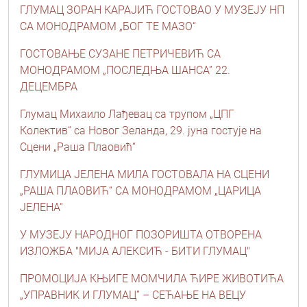
ГЛУМАЦ ЗОРАН КАРАЈИЋ ГОСТОВАО У МУЗЕЈУ НП
СА МОНОДРАМОМ „БОГ ТЕ МАЗО“
ГОСТОВАЊЕ СУЗАНЕ ПЕТРИЧЕВИЋ СА
МОНОДРАМОМ „ПОСЛЕДЊА ШАНСА” 22.
ДЕЦЕМБРА
Глумац Михаило Лађевац са трупом „ЦПГ
Колектив“ са Новог Зеланда, 29. јуна гостује на
Сцени „Раша Плаовић“
ГЛУМИЦА ЈЕЛЕНА МИЛА ГОСТОВАЛА НА СЦЕНИ
„РАША ПЛАОВИЋ“ СА МОНОДРАМОМ „ЦАРИЦА
ЈЕЛЕНА“
У МУЗЕЈУ НАРОДНОГ ПОЗОРИШТА ОТВОРЕНА
ИЗЛОЖБА "МИЈА АЛЕКСИЋ - БИТИ ГЛУМАЦ"
ПРОМОЦИЈА КЊИГЕ МОМЧИЛА ЋИРЕ ЖИВОТИЋА
„УПРАВНИК И ГЛУМАЦ” – СЕЋАЊЕ НА ВЕЦУ