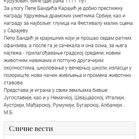
Курузовић, биће одиграна 1111. пут.
За улогу Пепе Бандића Карајић је добио престижну
награду Удружења драмских уметника Србије, као и
награду за најбољег глумца на Фестивалу малих сцена
у Сарајеву.
Пепо Бандић је крајишник који је прошао седам ратних
офанзива, а после га је сачекала и она осма, за њега
најтежа - прилагођавање градској средини, новим
животним навикама и потпуно другачијим
околностима, школовање у вечерњој школи, изласци у
позориште, нови начин живљења и промена животних
ставова.
Представа је играна у свим земљама бивше
Југославије, као и у Немачкој, Швајцарској, Италији,
Аустрији, Мађарској, Румунији, Бугарској, Албанији...
М.Б.
Сличне вести