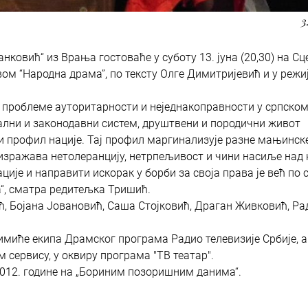
3
нковић“ из Врања гостоваће у суботу 13. јуна (20,30) на Сц
ом “Народна драма”, по тексту Олге Димитријевић и у режи
 проблеме ауторитарности и неједнакоправности у српско
ални и законодавни систем, друштвени и породични живот
и профил нације. Тај профил маргинализује разне мањинске
, изражава нетолеранцију, нетрпељивост и чини насиље над
ије и направити искорак у борби за своја права је већ по 
“, сматра редитељка Тришић.
, Бојана Јовановић, Саша Стојковић, Драган Живковић, Р
миће екипа Драмског програма Радио телевизије Србије, а
 сервису, у оквиру програма "ТВ театар".
2012. године на „Бориним позоришним данима“.