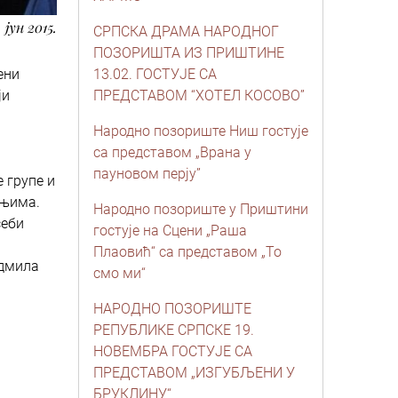
. јун 2015.
СРПСКА ДРАМА НАРОДНОГ
ПОЗОРИШТА ИЗ ПРИШТИНЕ
ени
13.02. ГОСТУЈЕ СА
ји
ПРЕДСТАВОМ “ХОТЕЛ КОСОВО”
Народно позориште Ниш гостује
м
са представом „Врана у
пауновом перју”
 групе и
 њима.
Народно позориште у Приштини
себи
гостује на Сцени „Раша
Плаовић“ са представом „То
адмила
смо ми“
НАРОДНО ПОЗОРИШТЕ
РЕПУБЛИКЕ СРПСКЕ 19.
НОВЕМБРА ГОСТУЈЕ СА
ПРЕДСТАВОМ „ИЗГУБЉЕНИ У
БРУКЛИНУ“