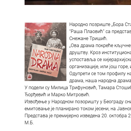
Народно позриште „Бора Ста
“Раша Плаовић” са представ
Снежане Тришић.
„Ова драма покреће кључне
друштву. Кроз институцион
успоставља се хијерархијск
организације, или још горе
Одупрети се том профилу нац
драма, наша народна драма
У подели су Милица Трифуновић, Тамара Стошић
Ђорђевић и Марко Митровић.
Извођење у Народном позоришту у Београду сни
емитовање је планирано током јесени, на Јавном
Представа је премијерно изведена 20. октобра 
М.Б.