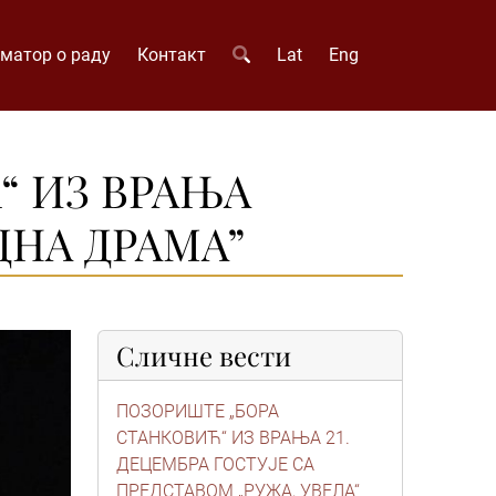
матор о раду
Контакт
Lat
Eng
“ ИЗ ВРАЊА
ДНА ДРАМА”
Сличне вести
ПОЗОРИШТЕ „БОРА
СТАНКОВИЋ“ ИЗ ВРАЊА 21.
ДЕЦЕМБРА ГОСТУЈЕ СА
ПРЕДСТАВОМ „РУЖА, УВЕЛА“