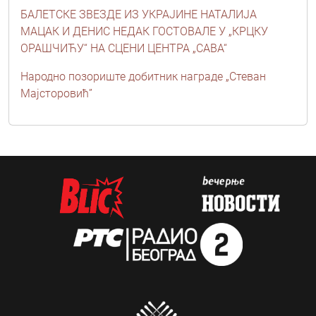
БАЛЕТСКЕ ЗВЕЗДЕ ИЗ УКРАЈИНЕ НАТАЛИЈА
МАЦАК И ДЕНИС НЕДАК ГОСТОВАЛЕ У „КРЦКУ
ОРАШЧИЋУ“ НА СЦЕНИ ЦЕНТРА „САВА“
Народно позориште добитник награде „Стеван
Мајсторовић”