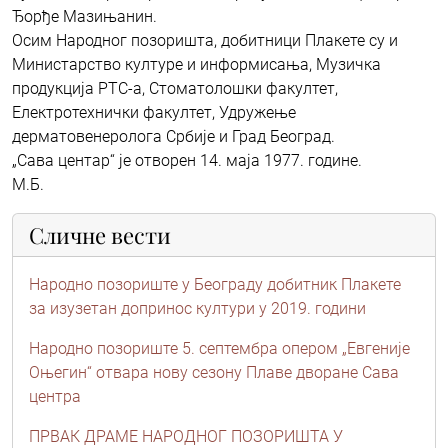
Ђорђе Мазињанин.
Осим Народног позоришта, добитници Плакете су и
Министарство културе и информисања, Музичка
продукција РТС-а, Стоматолошки факултет,
Електротехнички факултет, Удружење
дерматовенеролога Србије и Град Београд.
„Сава центар“ је отворен 14. маја 1977. године.
М.Б.
Сличне вести
Народно позориште у Београду добитник Плакете
за изузетан допринос култури у 2019. години
Народно позориште 5. септембра опером „Евгеније
Оњегин“ отвара нову сезону Плаве дворане Сава
центра
ПРВАК ДРАМЕ НАРОДНОГ ПОЗОРИШТА У