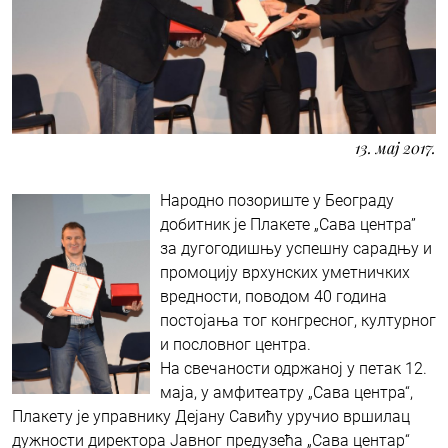
13. мај 2017.
Народно позориште у Београду
добитник је Плакете „Сава центра”
за дугогодишњу успешну сарадњу и
промоцију врхунских уметничких
вредности, поводом 40 година
постојања тог конгресног, културног
и пословног центра.
На свечаности одржаној у петак 12.
маја, у амфитеатру „Сава центра“,
Плакету је управнику Дејану Савићу уручио вршилац
дужности директора Јавног предузећа „Сава центар“