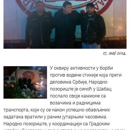
17. мај 2014.
У оквиру активности у борби
против водене стихије која прети
деловима Србије, Народно
позориште је синоћ у Шабац
послало своје камионе са
возачима и радницима
транспорта, који су се након успешно обављених
задатака вратили у раним јутарњим часовима.
Народно позориште, у координацији са Градским