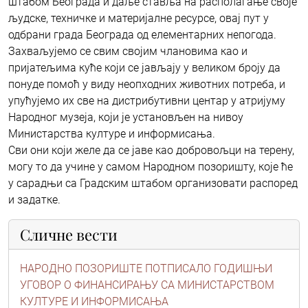
штабом Београда и даље ставља на располагање своје
људске, техничке и материјалне ресурсе, овај пут у
одбрани града Београда од елементарних непогода.
Захваљујемо се свим својим члановима као и
пријатељима куће који се јављају у великом броју да
понуде помоћ у виду неопходних животних потреба, и
упућујемо их све на дистрибутивни центар у атријуму
Народног музеја, који је установљен на нивоу
Министарства културе и информисања.
Сви они који желе да се јаве као добровољци на терену,
могу то да учине у самом Народном позоришту, које ће
у сарадњи са Градским штабом организовати распоред
и задатке.
Сличне вести
НАРОДНО ПОЗОРИШТЕ ПОТПИСАЛО ГОДИШЊИ
УГОВОР О ФИНАНСИРАЊУ СА МИНИСТАРСТВОМ
КУЛТУРЕ И ИНФОРМИСАЊА