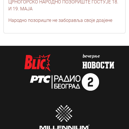
ЦРНОГОРСКО НАРОДНО ПОЗОРИШТЕ ГОСТУЈЕ 18.
И 19. МАЈА
Народно позориште не заборавља своје доајене