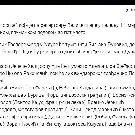
9. м
рске“, која је на репертоару Велике сцене у недељу 11. ма
ајном, глумачком поделом за пет улога.
ик Госпође Форд убудуће ће тумачити Биљана Ђуровић, док
 Госпође Пеџ коју је, у претходних 50 извођења, играла Ду
 од Јелене Хелц ролу Ане Пеџ, уместо Александра Срећков
е Никола Ракочевић, док ће лик виндзорског грађанина Пеџ
нић.
ић (Витез Џон Фалстаф), Небојша Кундачина (Плиткоумић, 
Александар Ђурица (Форд, виндзорски грађанин), Борис К
авлов (Доктор Кајус, француски лекар), Бранко Јеринић
(Бардолф, Фалстафов пратилац), Хаџи Ненад Маричић (Писто
алстафов пратилац), Данило Бракочевић (Робин, Фалстафо
), Зоран Ћосић (Рагби, слуга доктора Кајуса), Нада Блам (