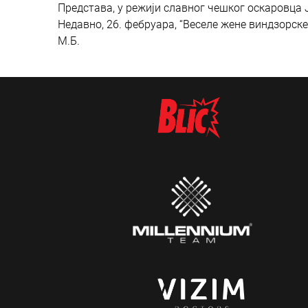
Представа, у режији славног чешког оскаровца Ј
Недавно, 26. фебруара, “Веселе жене виндзорске”
М.Б.