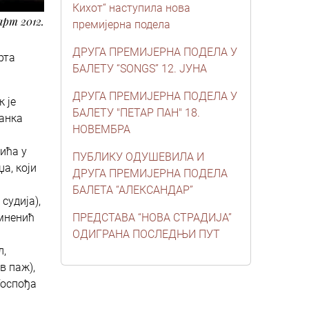
Кихот“ наступила нова
арт 2012.
премијерна подела
ДРУГА ПРЕМИЈЕРНА ПОДЕЛА У
рта
БАЛЕТУ “SONGS” 12. ЈУНА
ДРУГА ПРЕМИЈЕРНА ПОДЕЛА У
 је
БАЛЕТУ "ПЕТАР ПАН" 18.
шанка
НОВЕМБРА
ића у
ПУБЛИКУ ОДУШЕВИЛА И
а, који
ДРУГА ПРЕМИЈЕРНА ПОДЕЛА
БАЛЕТА “АЛЕКСАНДАР”
судија),
омненић
ПРЕДСТАВА “НОВА СТРАДИЈА”
ОДИГРАНА ПОСЛЕДЊИ ПУТ
л,
в паж),
Госпођа