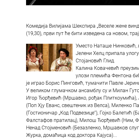
Комедија Вилијама Шекспира „Веселе жене виндзо
(19,30), први пут ће бити изведена са новом, тр
Уместо Наташе Нинковић, л
Јелени Хелц припала улогу
Стојановић Глид.
Калина Ковачевић преузима
улози племића Фентона бић
је играо Борис Пинговић, тумачити Павле Јери
У великом глумачком ансамблу су и Милан Гутов
Игор Ђорђевић (Мршавко, рођак Плиткоумића), 
(Поп Хју Еванс, свештеник из Велса), Миленко П
(Гостионичар „Код Подвезице“), Гојко Балетић 
Фалстафов пратилац), Милош Ђорђевић (Ним, Ф
Ненад Стојменовић (Безазленко, Мршавков слуга
Журка, домаћица код доктора Кајуса)...