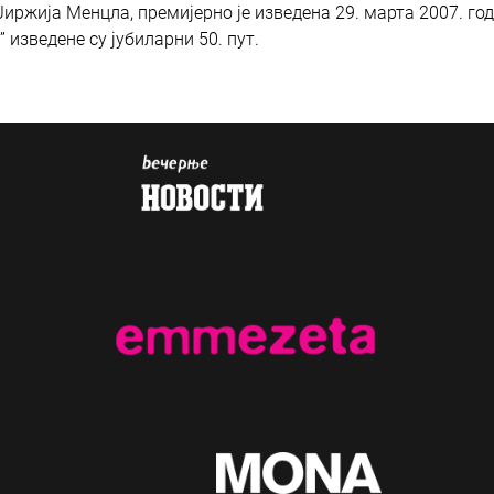
иржија Менцла, премијерно је изведена 29. марта 2007. год
 изведене су јубиларни 50. пут.