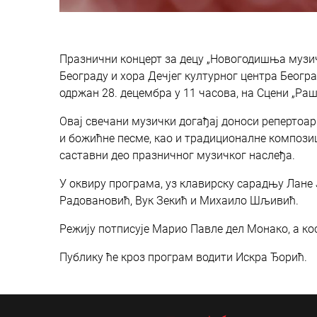
Празнични концерт за децу „Новогодишња музич
Београду и хора Дечјег културног центра Беогр
одржан 28. децембра у 11 часова, на Сцени „Ра
Овај свечани музички догађај доноси реперто
и божићне песме, као и традиционалне композиц
саставни део празничног музичког наслеђа.
У оквиру програма, уз клавирску сарадњу Лане
Радовановић, Вук Зекић и Михаило Шљивић.
Режију потписује Марио Павле дел Монако, а ко
Публику ће кроз програм водити Искра Ђорић.