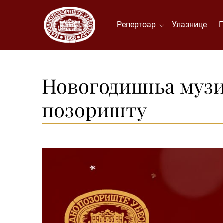
Репертоар
Улазнице
Новогодишња музич
позоришту