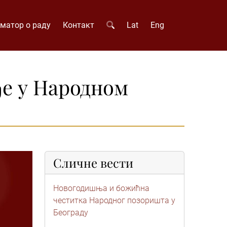
матор о раду
Контакт
Lat
Eng
ђе у Народном
Сличне вести
Новогодишња и божићна
честитка Народног позоришта у
Београду