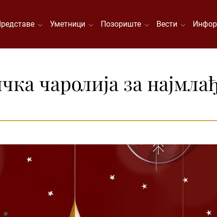
Представе
Уметници
Позориште
Вести
Инфор
ка чаролија за најмла