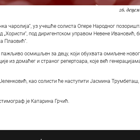
26. децем
ка чаролија“, уз учешће солиста Опере Народног позоришт
ад „Хористи“, под диригентском управом Невене Ивановић, 
ша Плаовић“.
ар пажљиво осмишљен за децу, који обухвата омиљене нов
ије из домаћег и страног репертоара, које већ генерацијам
 Јеленковић, као солисти ће наступити Јасмина Трумбеташ
стимограф је Катарина Грчић.