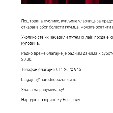
Поштована публико, купљене улазнице за представ
отказана због болести глумца, можете вратити
Уколико сте их набавили путем онлајн продаје, 
куповина.
Радно време благајне је радним данима и суботом
20.30.
Телефон благајне: 011 2620 946
blagajna@narodnopozoriste.rs
Хвала на разумевању!
Народно позориште у Београду.