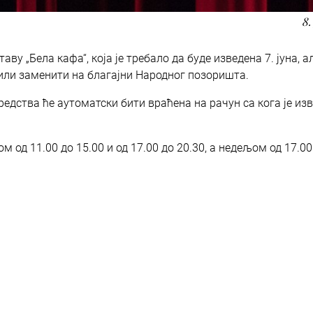
8.
у „Бела кафа“, која је требало да буде изведена 7. јуна, ал
 или заменити на благајни Народног позоришта.
средства ће аутоматски бити враћена на рачун са кога је и
 од 11.00 до 15.00 и од 17.00 до 20.30, а недељом од 17.00