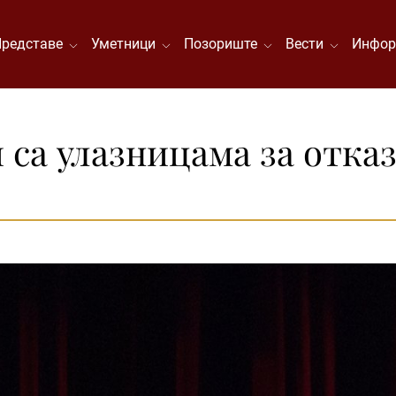
Представе
Уметници
Позориште
Вести
Инфор
 са улазницама за отка