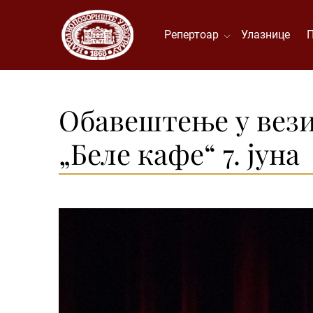
Репертоар
Улазнице
Обавештење у вези
„Беле кафе“ 7. јуна