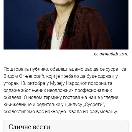
17. октобар 2011.
Поштована публико, обавештавамо вас да се сусрет са
Видом Огњеновић, који је требало да буде одржан у
уторак 18. октобра у Музеју Народног позоришта,
одлаже због њених неодложних професионалних
обавеза. О новом термину гостовања наше угледне
књижевнице и редитељке у циклусу „Сусрети“,
обавестићемо вас накнадно. Хвала на разумевању.
Сличне вести