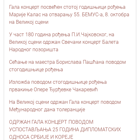
Гала концерт посвећен стотој годишњици рођења
Марије Калас на отварању 55. БЕМУС-а, 8. октобра
на Великој сцени
У част 180 година рођења П.И.Чајковског, на
Великој сцени одржан Свечани концерт Балета
Народног позоришта
Сећање на маестра Борислава Пашћана поводом
стогодишњице рођења
Изложба поводом стогодишњице рођења
првакиње Опере Ђурђевке Чакаревић
На Великој сцени одржан Гала концерт поводом
Међународног дана толеранције
ОДРЖАН ГАЛА КОНЦЕРТ ПОВОДОМ
УСПОСТАВЉАЊА 25 ГОДИНА ДИПЛОМАТСКИХ
ОДНОСА СРБИЈЕ И КОРЕЈЕ