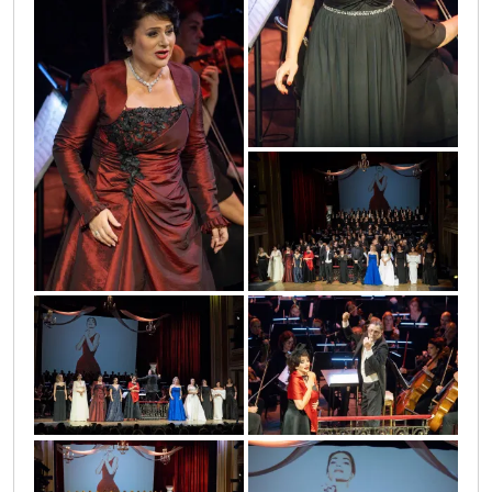
sif60678
sif63951
sif63857
sif61673