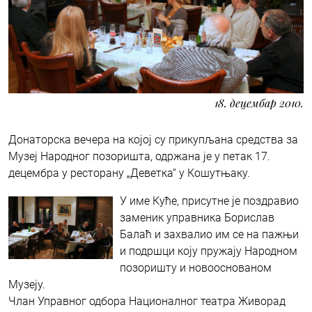
18. децембар 2010.
Донаторска вечера на којој су прикупљана средства за
Музеј Народног позоришта, одржана је у петак 17.
децембра у ресторану „Деветка“ у Кошутњаку.
У име Куће, присутне је поздравио
заменик управника Борислав
Балаћ и захвалио им се на пажњи
и подршци коју пружају Народном
позоришту и новооснованом
Музеју.
Члан Управног одбора Националног театра Живорад