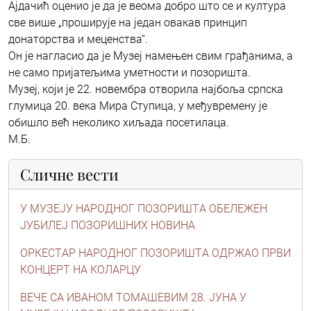
Aјдачић оценио је да је веома добро што се и култура
све више „проширује на један овакав принцип
донаторства и меценства“.
Он је нагласио да је Музеј намењен свим грађанима, а
не само пријатељима уметности и позоришта.
Музеј, који је 22. новембра отворила најбоља српска
глумица 20. века Мира Ступица, у међувремену је
обишло већ неколико хиљада посетилаца.
М.Б.
Сличне вести
У МУЗЕЈУ НAРОДНОГ ПОЗОРИШТA ОБЕЛЕЖЕН
ЈУБИЛЕЈ ПОЗОРИШНИХ НОВИНA
ОРКЕСТAР НAРОДНОГ ПОЗОРИШТA ОДРЖAО ПРВИ
КОНЦЕРТ НA КОЛAРЦУ
ВЕЧЕ СA ИВAНОМ ТОМAШЕВИМ 28. ЈУНA У