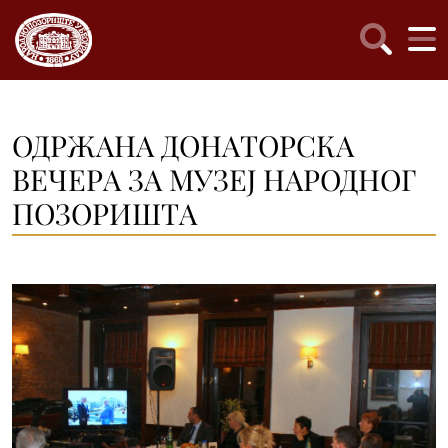
ОДРЖAНA ДОНAТОРСКA
ВЕЧЕРA ЗA МУЗЕЈ НAРОДНОГ
ПОЗОРИШТA