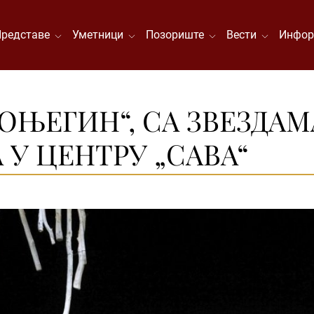
Представе
Уметници
Позориште
Вести
Инфор
 ОЊЕГИН“, СА ЗВЕЗДА
 У ЦЕНТРУ „САВА“