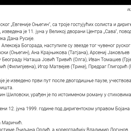
11
ког „Евгеније Оњегин“, са троје гостујућих солиста и дири
изведена је 11. јуна у Великој дворани Центра „Сава“, пов
ка Дана Русије.
Алексеја Богорада, наступиле су звезде тог чувеног руског
ки (Оњегин), Ана Крајњикова (Татјана), Арсениј Јаковљев 
 Београду Наташа Јовић Тривић (Олга), Иван Томашев (Грј
ћ (Филипјевна), Игор Матвејев (Трике), Предраг Глигорић (
је је изведено први пут после двогодишње паузе, учествов
ришта.
тин Шиловски, урађен је по истоименом роману у стиховим
ени 12. јуна 1999. године под диригентском управом Бојана
ћ Маричић.
костиме Љиљана Орлић, а кореографију Владимир Логунов.