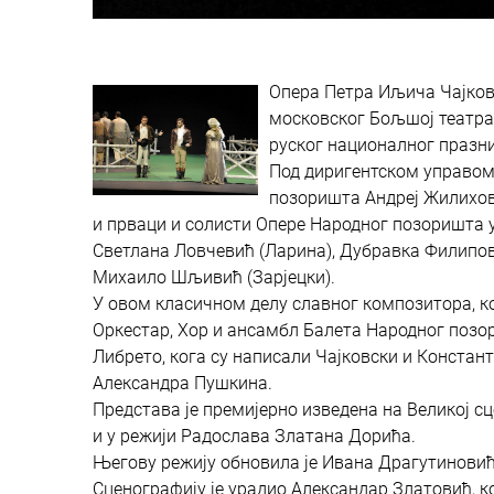
Опера Петра Иљича Чајковс
московског Бољшој театра, 
руског националног празни
Под диригентском управом 
позоришта Андреј Жилиховс
и прваци и солисти Опере Народног позоришта у
Светлана Ловчевић (Ларина), Дубравка Филипови
Михаило Шљивић (Зарјецки).
У овом класичном делу славног композитора, ко
Оркестар, Хор и ансамбл Балета Народног позо
Либрето, кога су написали Чајковски и Констан
Александра Пушкина.
Представа је премијерно изведена на Великој сц
и у режији Радослава Златана Дорића.
Његову режију обновила је Ивана Драгутинови
Сценографију је урадио Александар Златовић, 