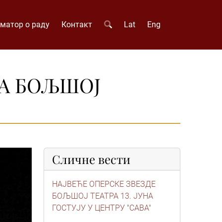
матор о раду
Контакт
Lat
Eng
МА БОЉШОЈ
Сличне вести
НАЈВЕЋЕ ОПЕРСКЕ ЗВЕЗДЕ
БОЉШОЈ ТЕАТРА 13. ЈУНА
ГОСТУЈУ У ЦЕНТРУ "САВА"