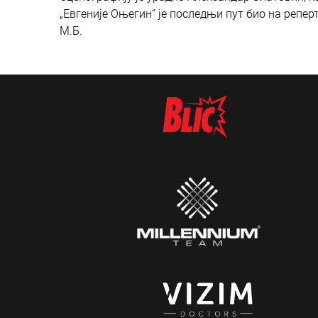
„Евгеније Оњегин“ је последњи пут био на репер
М.Б.