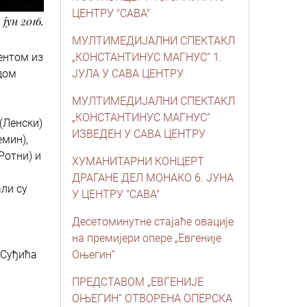
ЦЕНТРУ "САВА"
. јун 2016.
МУЛТИМЕДИЈАЛНИ СПЕКТАКЛ
гентом из
„КОНСТАНТИНУС МАГНУС“ 1.
одом
ЈУЛА У САВА ЦЕНТРУ
МУЛТИМЕДИЈАЛНИ СПЕКТАКЛ
„КОНСТАНТИНУС МАГНУС“
(Ленски)
ИЗВЕДЕН У САВА ЦЕНТРУ
емин),
Ротни) и
ХУМАНИТАРНИ КОНЦЕРТ
ДРАГАНЕ ДЕЛ МОНАКО 6. ЈУНА
али су
У ЦЕНТРУ "САВА"
а
Десетоминутне стајаће овације
на премијери опере „Евгеније
 Суђића
Оњегин“
ПРЕДСТАВОМ „ЕВГЕНИЈЕ
ОЊЕГИН“ ОТВОРЕНА ОПЕРСКА