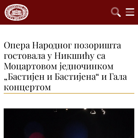
Опера Народног позоришта
гостовала у Никшићу са
Моцартовом једночинком
„Бастијен и Бастијена“ и Гала
концертом