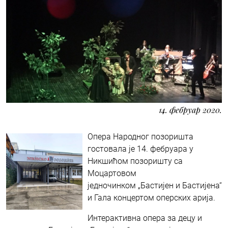
14. фебруар 2020.
Опера Народног позоришта
гостовала је 14. фебруара у
Никшићом позоришту са
Моцартовом
једночинком „Бастијен и Бастијена“
и Гала концертом оперских арија.
Интерактивна опера за децу и