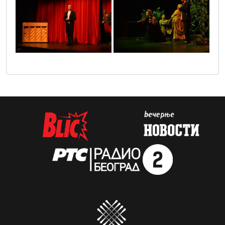
scena_5
scena3