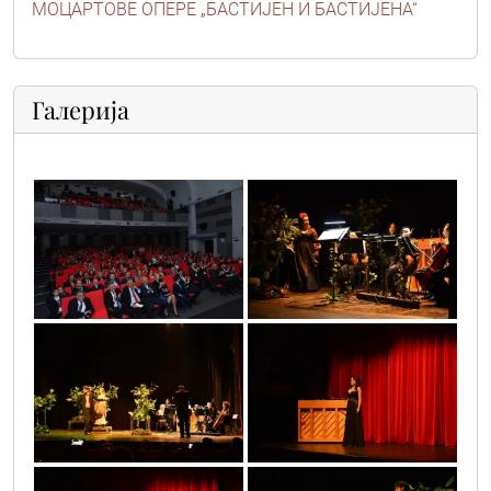
МОЦАРТОВЕ ОПЕРЕ „БАСТИЈЕН И БАСТИЈЕНА“
Галерија
prijem_11
scena1
scena2
scena_4