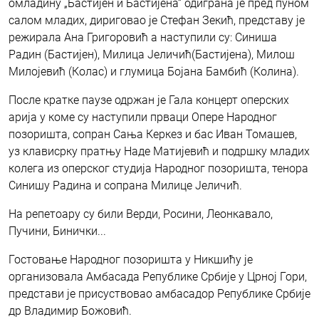
омладину „Бастијен и Бастијена“ одиграна је пред пуном
салом младих, дириговао је Стефан Зекић, представу је
режирала Ана Григоровић а наступили су: Синиша
Радин (Бастијен), Милица Јеличић(Бастијена), Милош
Милојевић (Колас) и глумица Бојана Бамбић (Колина).
После кратке паузе одржан је Гала концерт оперских
арија у коме су наступили прваци Опере Народног
позоришта, сопран Сања Керкез и бас Иван Томашев,
уз клависрку пратњу Наде Матијевић и подршку младих
колега из оперског студија Народног позоришта, тенора
Синишу Радина и сопрана Милице Јеличић.
На репетоару су били Верди, Росини, Леонкавало,
Пучини, Бинички...
Гостовање Народног позоришта у Никшићу је
организовала Амбасада Републике Србије у Црној Гори,
представи је присуствовао амбасадор Републике Србије
др Владимир Божовић.