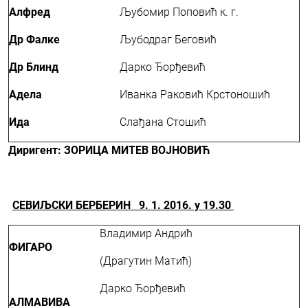
Алфред
Љубомир Поповић к. г.
Др Фалке
Љубодраг Беговић
Др Блинд
Дарко Ђорђевић
Адела
Иванка Раковић Крстоношић
Ида
Слађана Стошић
Диригент: ЗОРИЦА МИТЕВ ВОЈНОВИЋ
СЕВИЉСКИ БЕРБЕРИН 9. 1. 2016. у 19.30
Владимир Андрић
ФИГАРО
(Драгутин Матић)
Дарко Ђорђевић
АЛМАВИВА