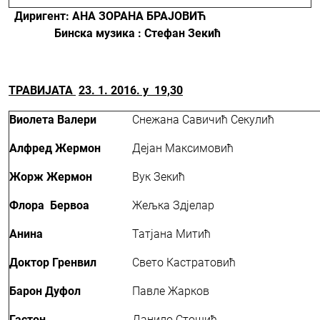
Диригент: АНА ЗОРАНА БРАЈОВИЋ
Б
инска музика : Стефан Зекић
ТРАВИЈАТА
23.
1. 2016. у
19,30
Виолета Валери
Снежана Савичић Секулић
Алфред Жермон
Дејан Максимовић
Жорж Жермон
Вук Зекић
Флора Бервоа
Жељка Здјелар
Анина
Татјана Митић
Доктор Гренвил
Свето Кастратовић
Барон Дуфол
Павле Жарков
Гастон
Данило Стошић