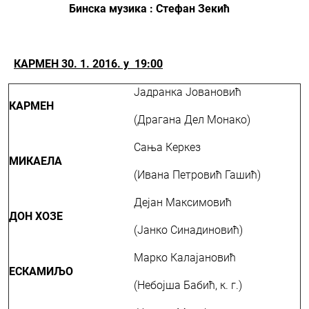
Бинска музика : Стефан Зекић
КАРМЕН 30. 1. 2016. у 19:00
Јадранка Јовановић
КАРМЕН
(Драгана Дел Монако)
Сања Керкез
М
ИКАЕЛА
(Ивана Петровић Гашић)
Дејан Максимовић
Д
ОН ХОЗЕ
(Јанко Синадиновић)
Марко Калајановић
ЕСКАМИЉО
(Небојша Бабић, к. г.)