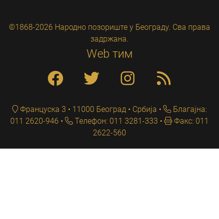
©1868-2026 Народно позориште у Београду. Сва права
задржана.
Web тим
Француска 3 • 11000 Београд • Србија
Благајна:
011 2620-946
Телефон: 011 3281-333
Факс: 011
2622-560