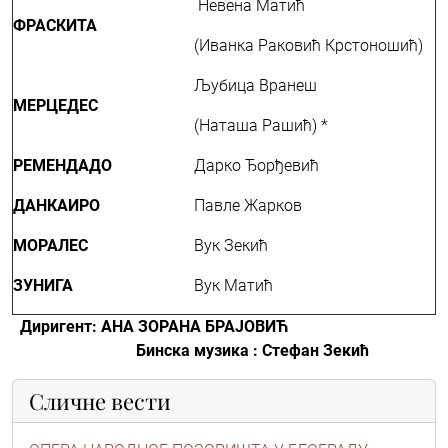
Невена Матић
ФРАСКИТА
(Иванка Раковић Крстоношић)
Љубица Вранеш
МЕРЦЕДЕС
(Наташа Рашић) *
РЕМЕНДАДО
Дарко Ђорђевић
ДАНКАИРО
Павле Жарков
МОРАЛЕС
Вук Зекић
ЗУНИГА
Вук Матић
Диригент
:
АНА ЗОРАНА БРАЈОВИЋ
Б
инска музика : Стефан Зекић
Сличне вести