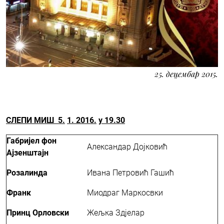
25. децембар 2015.
СЛЕПИ МИШ 5.
1
.
2016
.
у
19.30
Габријел фон
Александар Дојковић
Ајзенштајн
Розалинда
Ивана Петровић Гашић
Франк
Миодраг Маркосвки
Принц Орловски
Жељка Здјелар