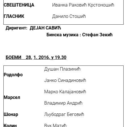
СВЕШТЕНИЦА
Иванка Раковић Крстоношић
ГЛАСНИК
Данило Стошић
Диригент
:
ДЕЈАН САВИЋ
Б
инска музика : Стефан Зекић
БОЕМИ 28
.
1.
2016.
у 19.30
Душан Плазинић
Родолфо
Јанко Синадиновић
Марко Калајановић
Марсел
Владимир Андрић
Шонар
Љубодраг Беговић
Колин
Вук Матић