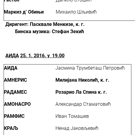
Маркиз д’ Oбињи
Михаило Шљивић
Диригент:
Пасквале Менкизе, к. г.
Бинска музика:
Стефан Зекић
АИДА
25
.
1. 2016. у
19.00
АИДА
Јасмина Трумбеташ Петровић
АМНЕРИС
Милијана Николић, к. г.
РАДАМЕС
Розарио Ла Спина к. г.
АМОНАСРО
Александар Стаматовић
РАМФИС
Иван Томашев
КРАЉ
Ненад Јаковљевић