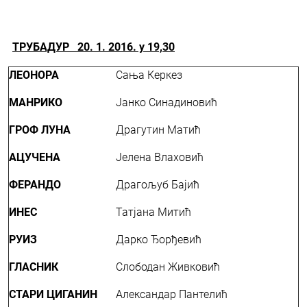
ТРУБАДУР 20. 1. 2016. у 19,30
ЛЕОНОРА
Сања Керкез
МАНРИКО
Јанко Синадиновић
ГРОФ ЛУНА
Драгутин Матић
АЦУЧЕНА
Јелена Влаховић
ФЕРАНДО
Драгољуб Бајић
ИНЕС
Татјана Митић
РУИЗ
Дарко Ђорђевић
ГЛАСНИК
Слободан Живковић
СТАРИ ЦИГАНИН
Александар Пантелић