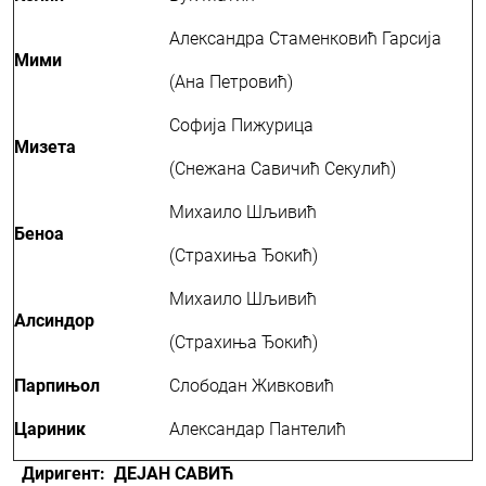
Александра Стаменковић Гарсија
Мими
(Ана Петровић)
Софија Пижурица
Мизета
(Снежана Савичић Секулић)
Михаило Шљивић
Беноа
(Страхиња Ђокић)
Михаило Шљивић
Алсиндор
(Страхиња Ђокић)
Парпињол
Слободан Живковић
Цариник
Александар Пантелић
Диригент:
ДЕЈАН САВИЋ