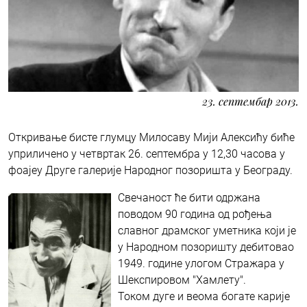
23. септембар 2013.
Откривање бисте глумцу Милосаву Мији Алексићу биће
уприличено у четвртак 26. септембра у 12,30 часова у
фоајеу Друге галерије Народног позоришта у Београду.
Свечаност ће бити одржана
поводом 90 година од рођења
славног драмског уметника који је
у Народном позоришту дебитовао
1949. године улогом Стражара у
Шекспировом "Хамлету".
Током дуге и веома богате карије