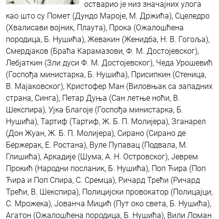
остварио је низ значајних улога
као што су Помет (Дундо Мароје, М. Држића), Сцеледро
(Хвалисави војник, Плаута), Прока (Ожалошћена
породица, Б. Нушића), Жевакин (Женидба, Н. В. Гогоља),
Смердјаков (Браћа Карамазови, Ф. М. Достојевског),
Лебјаткин (Зли дуси Ф. М. Достојевског), Чеда Урошевић
(Госпођа министарка, Б. Нушића), Присипкин (Стеница,
В. Мајаковског), Кристофер Ман (Виловњак са западних
страна, Синга), Петар Дуња (Сан летње ноћи, В.
Шекспира), Ујка Благоје (Госпођа министарка, Б.
Нушића), Тартиф (Тартиф, Ж. Б. П. Молијера), Зганарел
(Дон Жуан, Ж. Б. П. Молијера), Сирано (Сирано де
Бержерак, Е. Ростана), Вуле Пупавац (Подвала, М.
Глишића), Аркадије (Шума, А. Н. Островског), Јеврем
Прокић (Народни посланик, Б. Нушића), Поп Ћира (Поп
Ћира и Поп Спира, С. Сремца), Ричард Трећи (Ричард
Трећи, В. Шекспира), Полицијски провокатор (Полицајци,
С. Мрожека), Јованча Мицић (Пут око света, Б. Нушића),
Агатон (Ожалошћена породица, Б. Нушића), Вили Ломан