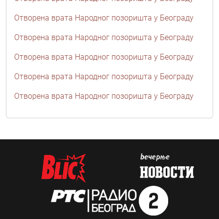
Отворена врата Народног позоришта у Београду
Отворена врата Народног позоришта у Београду
Отворена врата Народног позоришта у Београду
Отворена врата Народног позоришта у Београду
Отворена врата Народног позоришта у Београду