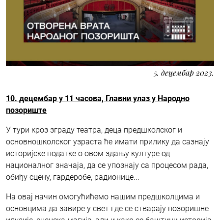
5. децембар 2023.
10. децембар у 11 часова, Главни улаз у Народно
позориште
У тури кроз зграду театра, деца предшколског и
основношколског узраста ће имати прилику да сазнају
историјске податке о овом здању културе од
националног значаја, да се упознају са процесом рада,
обиђу сцену, гардеробе, радионице...
На овај начин омогућићемо нашим предшколцима и
основцима да завире у свет где се стварају позоришне