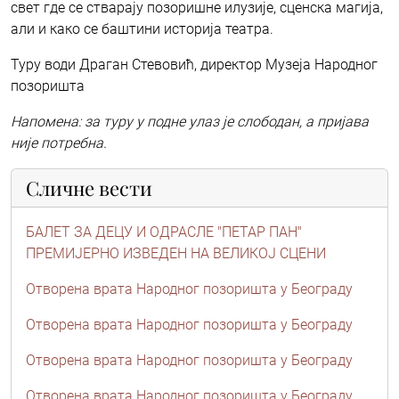
свет где се стварају позоришне илузије, сценска магија,
али и како се баштини историја театра.
Туру води Драган Стевовић, директор Музеја Народног
позоришта
Напомена: за туру у подне улаз је слободан, а пријава
није потребна.
Сличне вести
БАЛЕТ ЗА ДЕЦУ И ОДРАСЛЕ "ПЕТАР ПАН"
ПРЕМИЈЕРНО ИЗВЕДЕН НА ВЕЛИКОЈ СЦЕНИ
Отворена врата Народног позоришта у Београду
Отворена врата Народног позоришта у Београду
Отворена врата Народног позоришта у Београду
Отворена врата Народног позоришта у Београду