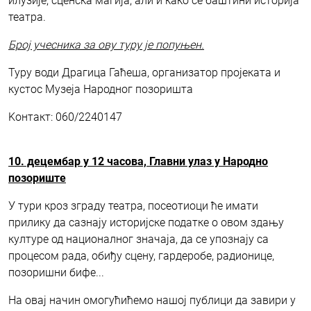
илузије, сценска магија, али и како се баштини историја
театра.
Број учесника за ову туру је попуњен.
Туру води Драгица Гаћеша, организатор пројеката и
кустос Музеја Народног позоришта
Kонтакт: 060/2240147
10. децембар у 12 часова, Главни улаз у Народно
позориште
У тури кроз зграду театра, посеотиоци ће имати
прилику да сазнају историјске податке о овом здању
културе од националног значаја, да се упознају са
процесом рада, обиђу сцену, гардеробе, радионице,
позоришни бифе...
На овај начин омогућићемо нашој публици да завири у