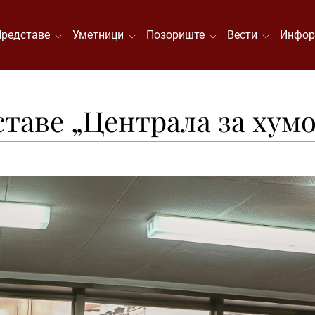
Представе
Уметници
Позориште
Вести
Инфор
ставе „Централа за хум