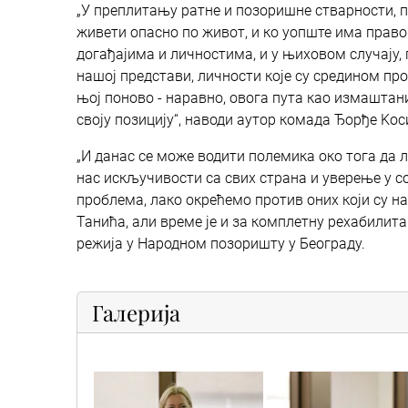
„У преплитању ратне и позоришне стварности, по
живети опасно по живот, и ко уопште има право
догађајима и личностима, и у њиховом случају, п
нашој представи, личности које су средином пр
њој поново - наравно, овога пута као измаштан
своју позицију“, наводи аутор комада Ђорђе Kос
„И данас се може водити полемика око тога да л
нас искључивости са свих страна и уверење у со
проблема, лако окрећемо против оних који су на
Танића, али време је и за комплетну рехабилита
режија у Народном позоришту у Београду.
Галерија