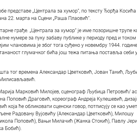
бе представе „Централа за хумор”, по тексту Ђорђа Kосића 
ана 22. марта на Сцени „Раша Плаовић“.
тарне грађе. „Централа за хумор“ је име позоришне трупе ко
алне нумере за пуку забаву публике у периоду пред и током
ијим члановима је због тога суђено у новембру 1944. годин
 тананост глумачког бића још тежа питања поставља себи 
шта тог времена Александар Цветковић, Јован Танић, Љуб
 Милисављавић.
арија Марковић Милојев, сценограф Љубица Петровић/ ас
на Поповић Драговић, кореограф Андреја Kулешевић, дизај
 која ће обликовати сценски говор, потписују се као уме
дељене Радовану Вујовићу (Александар Цветковић), Милошу
Никола Поповић), Вањи Милачић (Жанка Стокић), Павлу Јер
а Бобић).