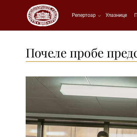
Репертоар
Улазнице
Почеле пробе пред