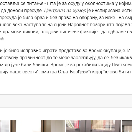
ставља се питање - шта је за осуду у околностима у којима
 да доноси пресуде.
Централа за хумор
је инспирисана ист
ресуда је била брза и без права на одбрану, за неке - на см
ошлог века наступале на сцени Народног позоришта појављу
и драмски ликови, плодови пишчеве фикције - да одбране с
ић.
и је било исправно играти представе за време окупације. И
пствену правичност до те мере заслепљују, да се, без икак
м до јуче били блиски. Време је за рехабилитацију Цветков
цију наше свести“, сматра Оља Ђорђевић којој ће ово бити 