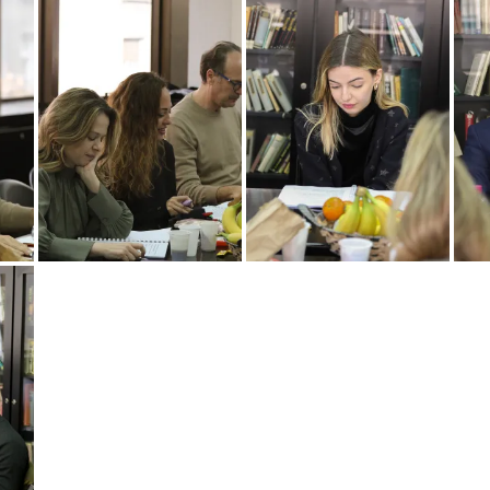
untitled_34
untitled_40