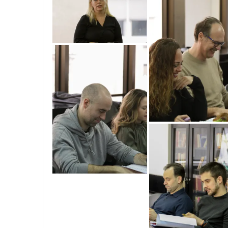
untitled_15
untitled_33
untitled_45
untitled_50