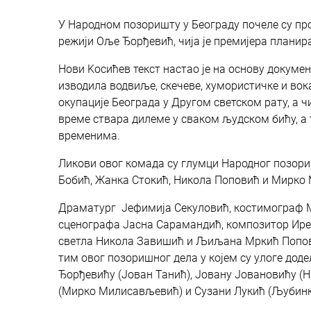
У Народном позоришту у Београду почеле су про
режији Оље Ђорђевић, чија је премијера планир
Нови Kосићев текст настао је на основу докумен
изводила водвиље, скечеве, хумористичке и вок
окупације Београда у Другом светском рату, а ч
време ствара дилеме у сваком људском бићу, а
временима.
Ликови овог комада су глумци Народног позори
Бобић, Жанка Стокић, Никола Поповић и Мирко
Драматург Јефимија Секуловић, костимограф М
сценографа Јасна Сарамандић, композитор Ире
светла Никола Завишић и Љиљана Мркић Поповић
тим овог позоришног дела у којем су улоге до
Ђорђевићу (Јован Танић), Јовану Јовановићу (
(Мирко Милисављевић) и Сузани Лукић (Љубинк