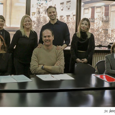
31. ја