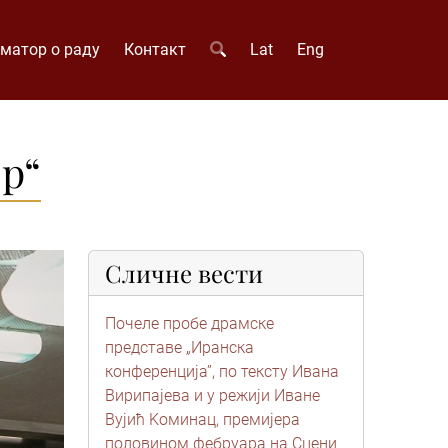
матор о раду
Контакт
Lat
Eng
ор“
Сличне вести
Почеле пробе драмске
представе „Иранска
конференција”, по тексту Ивана
Вирипајева и у режији Иване
Вујић Kоминац, премијера
половином фебруара на Сцени