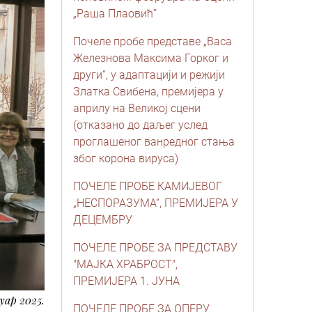
„Раша Плаовић”
Почеле пробе представе „Васа
Железнова Максима Горког и
други“, у адаптацији и режији
Златка Свибена, премијера у
априлу на Великој сцени
(отказано до даљег услед
проглашеног ванредног стања
због корона вируса)
ПОЧЕЛЕ ПРОБЕ КАМИЈЕВОГ
„НЕСПОРАЗУМА“, ПРЕМИЈЕРА У
ДЕЦЕМБРУ
ПОЧЕЛЕ ПРОБЕ ЗА ПРЕДСТАВУ
"МАЈКА ХРАБРОСТ",
ПРЕМИЈЕРА 1. ЈУНА
нуар 2025.
ПОЧЕЛЕ ПРОБЕ ЗА ОПЕРУ