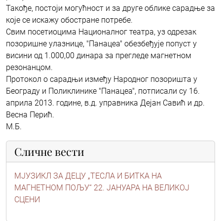
Такође, постоји могућност и за друге облике сарадње за
које се искажу обостране потребе.
Свим посетиоцима Националног театра, уз одрезак
позоришне улазнице, "Панацеа" обезбеђује попуст у
висини од 1.000,00 динара за прегледе магнетном
резонанцом.
Протокол о сарадњи између Народног позоришта у
Београду и Поликлинике "Панацеа", потписали су 16.
априла 2013. године, в.д. управника Дејан Савић и др.
Весна Перић.
М.Б.
Сличне вести
МЈУЗИКЛ ЗА ДЕЦУ „ТЕСЛА И БИТКА НА
МАГНЕТНОМ ПОЉУ“ 22. ЈАНУАРА НА ВЕЛИКОЈ
СЦЕНИ