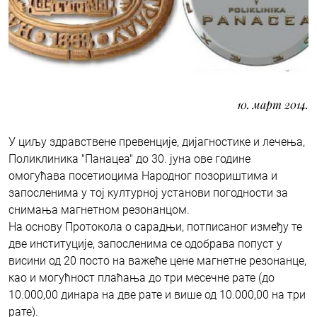
10. март 2014.
У циљу здравствене превенције, дијагностике и лечења,
Поликлиника "Панацеа" до 30. јуна ове године
омогућава посетиоцима Народног позориштима и
запосленима у тој културној установи погодности за
снимања магнетном резонанцом.
На основу Протокола о сарадњи, потписаног између те
две институције, запосленима се одобрава попуст у
висини од 20 посто на важеће цене магнетне резонанце,
као и могућност плаћања до три месечне рате (до
10.000,00 динара на две рате и више од 10.000,00 на три
рате).