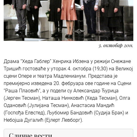
3. октобар 2011.
Драма “Хеда Габлер” Хенрика Ибзена у режији Снежане
Тришић гостоваће у уторак 4. октобра (19,30) на Великој
сцени Опере и театра Мадленианум. Представа је
премијерно изведена 20. фебруара ове године на Сцени
“Раша Плаовић”, а у подели су Александар Ђурица
(Јерген Тесман), Наташа Нинковић (Хеда Тесман), Олга
Одановић (Јулијана Тесман), Анастасиа Мандић
(Госпођа Елвстед), Љубомир Бандовић (Судија Брак) и
Небојша Дугалић (Ејлерт Левборг).
Сличне вести