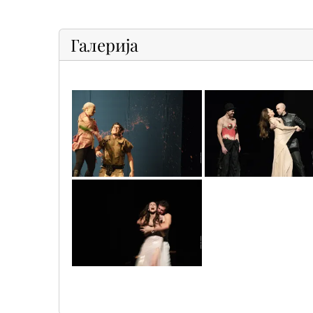
Галерија
a7v04854
a7v05046
neb00450