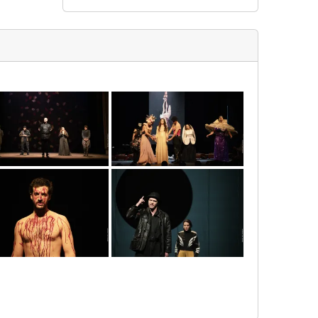
nb_01375
nb_01627
neb00073
neb00343