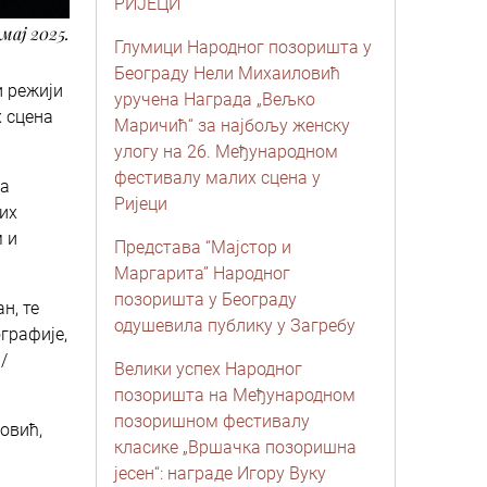
РИЈЕЦИ
 мај 2025.
Глумици Народног позоришта у
Београду Нели Михаиловић
и режији
уручена Награда „Вељко
х сцена
Маричић“ за најбољу женску
улогу на 26. Међународном
фестивалу малих сцена у
са
Ријеци
тих
 и
Представа “Мајстор и
Маргарита” Народног
позоришта у Београду
н, те
одушевила публику у Загребу
графије,
/
Велики успех Народног
позоришта на Међународном
позоришном фестивалу
овић,
класике „Вршачка позоришна
јесен“: награде Игору Вуку