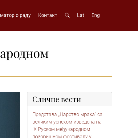
матор о раду
Контакт
Lat
Eng
народном
Сличне вести
Представа „Царство мрака“ са
великим успехом изведена на
IX Руском међународном
позоришном фестивалу у