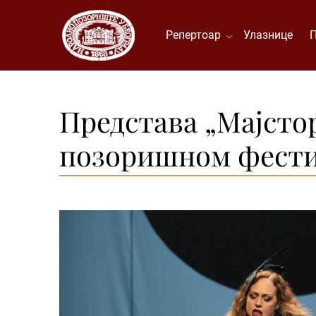
Репертоар
Улазнице
Представа „Мајсто
позоришном фести