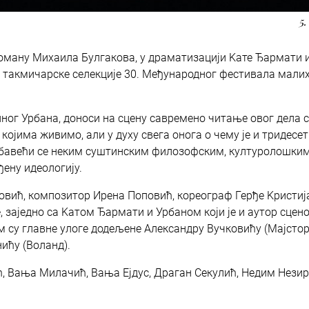
5.
роману Михаила Булгакова, у драматизацији Kате Ђармати 
у такмичарске селекције 30. Међународног фестивала мали
лног Урбана, доноси на сцену савремено читање овог дела 
ојима живимо, али у духу свега онога о чему је и тридесе
ц бавећи се неким суштинским филозофским, културолошким
ену идеологију.
вић, композитор Ирена Поповић, кореограф Герђе Kристија
, заједно са Kатом Ђармати и Урбаном који је и аутор сцено
м су главне улоге додељене Александру Вучковићу (Мајстор
ићу (Воланд).
ић, Вања Милачић, Вања Ејдус, Драган Секулић, Недим Незир