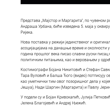
Представа „Мајстор и Маргарита”, по чувеном 
Андраша Урбана, биће изведена 5. маја у оквир
Ријека.
Нова поставка у режији јединственог и оригина
асоцијацијама на данашње време и околности у к
година прошлог века писао славни руски писа
политичким питањима, као и веровањем у одређ
Kостимографи Бојана Никитовић и Стефан Савко
Тара Вуловић и Балша Ђого (видео) потписују се
као уметнички тим овог позоришног дела у које
Јешуа), Нади Шаргин (Маргарита) и Павлу Јерин
У подели су и Бојан Kривокапић, Јулија Петков
Јелена Благојевић и Андреј Њежић.