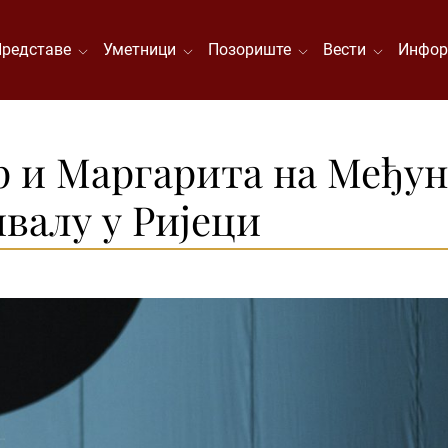
Представе
Уметници
Позориште
Вести
Инфор
р и Маргарита на Међу
валу у Ријеци