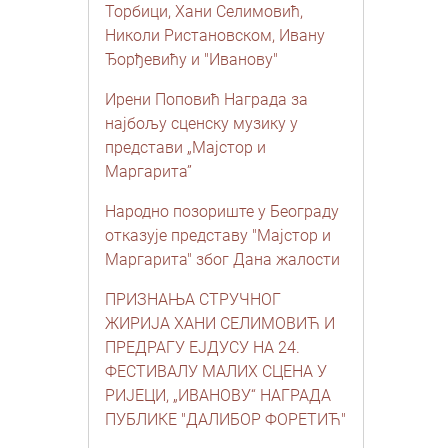
Торбици, Хани Селимовић,
Николи Ристановском, Ивану
Ђорђевићу и "Иванову"
Ирени Поповић Награда за
најбољу сценску музику у
представи „Мајстор и
Маргарита”
Народно позориште у Београду
отказује представу "Мајстор и
Маргарита" због Дана жалости
ПРИЗНАЊА СТРУЧНОГ
ЖИРИЈА ХАНИ СЕЛИМОВИЋ И
ПРЕДРАГУ ЕЈДУСУ НА 24.
ФЕСТИВАЛУ МАЛИХ СЦЕНА У
РИЈЕЦИ, „ИВАНОВУ“ НАГРАДА
ПУБЛИКЕ "ДАЛИБОР ФОРЕТИЋ"