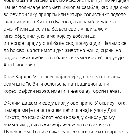
Желим да нагласим да смо искористили пун потенцијал
нашег подмлађеног уметничког ансамбла, као и да смо
за ову прилику припремили четири солистичке поделе
главних улога Kитри и Базила, а ансамблу Балета
омогућили да се у најбољем светлу прикаже у
многобројним улогама које су добили да
интерпретирају у овој балетској продукцији. Надамо се
да ће овај балет имати дуг живот на нашој сцени, на
радост свих љубитеља балетске уметности“, поручује
Ана Павловић.
Хозе Карлос Мартинез најављује да ће ова поставка,
осим што ће бити ослоњена на традиционални
кореографски израз, имати и његов ауторски печат.
„Желим да дам и своју визију ове приче. У оквиру тога,
намера ми је да истакнем већи значај и улогу Дон
Кихота, по коме балет носи назив, у смислу да му
дозволим да испуни своју жељу да се сретне са
Дулсинејом. То није само сан, већ постаје и стварност у