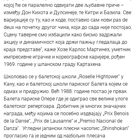
којој ће се паралелно одвијати две љубавне приче –
између Дон Кихота и Дулсинеје, те Китри и Базила. Све
варијације су ту, као и коде; поставио сам нови pas de
deux на почетку другог чина, који до сада није постојао.
Сцену таверне смо избацили како бисмо задржали
акцију и динамичност која држи пажњу гледалаца до
краја представе“, каже Хозе Карлос Мартинез, уметник
импресивне играчке и кореографске каријере, рођен
1969. године у шпанском граду Картахена.
Школовао се у балетској школи „Roselle Hightower“ у
Kану, као и балетској школи париског Балета којем се
одмах и придружио. Већ 1988. године постао је првак
Балета париске Опере где је одиграо све велике улоге
балетског репертоара. Добитник је многих значајних
награда, међу којима се посебно издвајају „Prix Benois
de la Danse“, „Prix de Lausanne“ и „Premio Nacional de
Danza“. Угледни јапански плесни часопис „Shinshokan“
прогласио га је једним од најбољих плесача