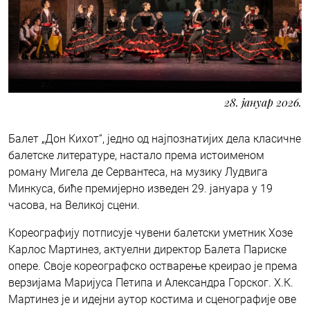
28. јануар 2026.
Балет „Дон Кихот“, једно од најпознатијих дела класичне
балетске литературе, настало према истоименом
роману Мигела де Сервантеса, на музику Лудвига
Минкуса, биће премијерно изведен 29. јануара у 19
часова, на Великој сцени.
Кореографију потписује чувени балетски уметник Хозе
Карлос Мартинез, актуелни директор Балета Париске
опере. Своје кореографско остварење креирао је према
верзијама Маријуса Петипa и Александра Горског. Х.К.
Мартинез је и идејни аутор костима и сценографије ове