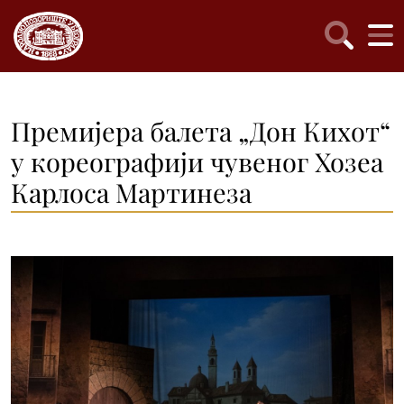
Премијера балета „Дон Кихот“
у кореографији чувеног Хозеа
Карлоса Мартинеза