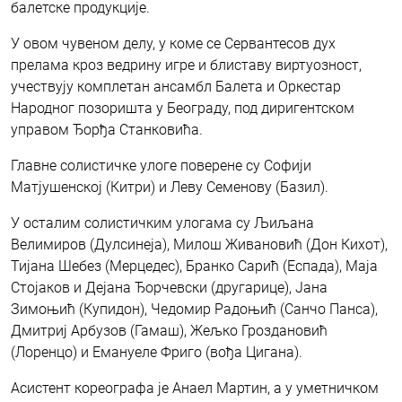
балетске продукције.
У овом чувеном делу, у коме се Сервантесов дух
прелама кроз ведрину игре и блиставу виртуозност,
учествују комплетан ансамбл Балета и Оркестар
Народног позоришта у Београду, под диригентском
управом Ђорђа Станковића.
Главне солистичке улоге поверене су Софији
Матјушенској (Китри) и Леву Семенову (Базил).
У осталим солистичким улогама су Љиљана
Велимиров (Дулсинеја), Милош Живановић (Дон Кихот),
Тијана Шебез (Мерцедес), Бранко Сарић (Еспада), Маја
Стојаков и Дејана Ђорчевски (другарице), Јана
Зимоњић (Купидон), Чедомир Радоњић (Санчо Панса),
Дмитриј Арбузов (Гамаш), Жељко Гроздановић
(Лоренцо) и Емануеле Фриго (вођа Цигана).
Асистент кореографа је Анаел Мартин, а у уметничком