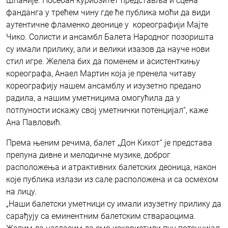
Шпаније. Посебан куриозитет представља и сцена
фанданга у трећем чину где ће публика моћи да види
аутентичне фламенко деонице у кореографији Мајте
Чико. Солисти и ансамбл Балета Народног позоришта
су имали прилику, али и велики изазов да науче нови
стил игре. Желела бих да поменем и асистенткињу
кореографа, Анаел Мартин која је пренела читаву
кореографију нашем ансамблу и изузетно предано
радила, а нашим уметницима омогућила да у
потпуности искажу свој уметнички потенцијал“, каже
Ана Павловић.
Према њеним речима, балет „Дон Kихот“ је представа
препуна дивне и мелодичне музике, доброг
расположења и атрактивних балетских деоница, након
које публика излази из сале расположена и са осмехом
на лицу.
„Наши балетски уметници су имали изузетну прилику да
сарађују са еминентним балетским ствараоцима.