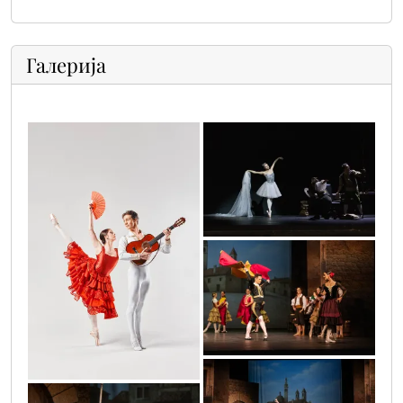
Галерија
don_kihot_3
don_kihot_1_002
don_kihot_14