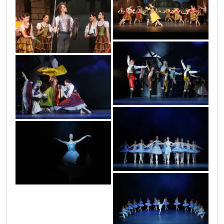
don_kihot_15
don_kihot_19
don_kihot_53
don_kihot_59
don_kihot_91
don_kihot_94
don_kihot_86