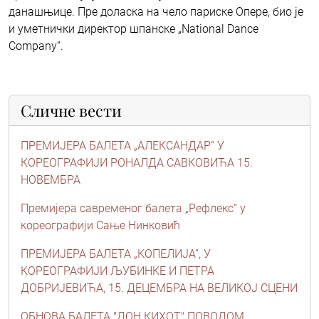
данашњице. Пре доласка на чело париске Опере, био је
и уметнички директор шпанске „National Dance
Company“.
Сличне вести
ПРЕМИЈЕРА БАЛЕТА „АЛЕКСАНДАР“ У
КОРЕОГРАФИЈИ РОНАЛДА САВКОВИЋА 15.
НОВЕМБРА
Премијера савременог балета „Рефлекс“ у
кореографији Сање Нинковић
ПРЕМИЈЕРА БАЛЕТА „КОПЕЛИЈА“, У
КОРЕОГРАФИЈИ ЉУБИНКЕ И ПЕТРА
ДОБРИЈЕВИЋА, 15. ДЕЦЕМБРА НА ВЕЛИКОЈ СЦЕНИ
ОБНОВА БАЛЕТА "ДОН КИХОТ" ПОВОДОМ