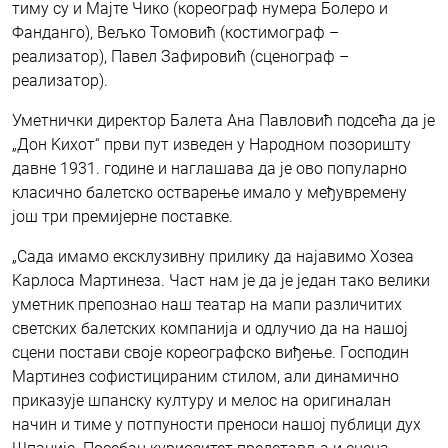
тиму су и Мајте Чико (кореограф нумера Болеро и
Фанданго), Вељко Томовић (костимограф –
реализатор), Павел Зафировић (сценограф –
реализатор).
Уметнички директор Балета Ана Павловић подсећа да је
„Дон Kихот“ први пут изведен у Народном позоришту
давне 1931. године и наглашава да је ово популарно
класично балетско остварење имало у међувремену
још три премијерне поставке.
„Сада имамо ексклузивну прилику да најавимо Хозеа
Kарлоса Мартинеза. Част нам је да је један тако велики
уметник препознао наш театар на мапи различитих
светских балетских компанија и одлучио да на нашој
сцени постави своје кореографско виђење. Господин
Мартинез софистицираним стилом, али динамично
приказује шпанску културу и мелос на оригиналан
начин и тиме у потпуности преноси нашој публици дух