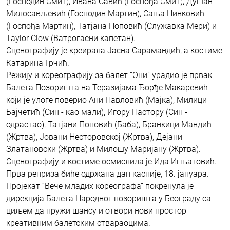
(Господин Смит), Ивана Савић (Госпођа Смит), Душан
Милосављевић (Господин Мартин), Сања Нинковић
(Госпођа Мартин), Татјана Поповић (Служавка Мери) и
Taylor Clow (Ватрогасни капетан).
Сценографију је креирала Јасна Сарамандић, а костиме
Катарина Грчић.
Режију и кореографију за балет “Они” урадио је првак
Балета Позоришта на Теразијама Ђорђе Макаревић
који је улоге поверио Ани Павловић (Мајка), Милици
Бајчетић (Син - као мали), Игору Пастору (Син -
одрастао), Татјани Поповић (Баба), Бранкици Мандић
(Жртва), Јовани Несторовској (Жртва), Дејани
Златановски (Жртва) и Милошу Маријану (Жртва).
Сценографију и костиме осмислила је Ида Игњатовић.
Прва реприза биће одржана дан касније, 18. јануара.
Пројекат “Вече младих кореографа” покренула је
дирекција Балета Народног позоришта у Београду са
циљем да пружи шансу и отвори нови простор
креативним балетским ствараоцима.