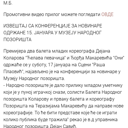
М.Б.
Промотивни видео прилог можете погледати
ОВДЕ
ИЗВЕШТАЈ СА КОНФЕРЕНЦИЈЕ ЗА НОВИНАРЕ
ОДРЖАНЕ 15. ЈАНУАРА У МУЗЕЈУ НАРОДНОГ
ПОЗОРИШТА
Премијера два балета младих кореографа Дејана
Коларова "Ћелава певачица" и Ђорђа Макаревића "Они"
одржаће се у суботу, 17.јануара на Сцени "Раша
Плаовић", најављено је на конференцији за новинаре у
Музеју Народног позоришта.
- Народно позориште је дало прилику младом уметнику
који је у пуној играчкој снази, солисти Балета Народног
позоришта Коларову и прваку балета и кореографу
Позоришта на Теразијама Макаревићу да направе нове
кореографије. То ће бити представе које ће се играти
колико публика буде тражила" рекао је в.д управника
Народног позоришта Дејан Савић.