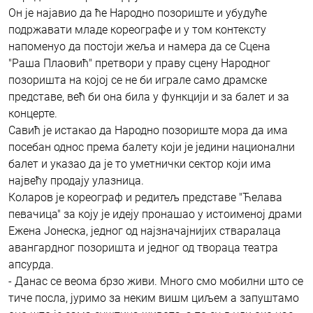
Он је најавио да ће Народно позориште и убудуће
подржавати младе кореографе и у том контексту
напоменуо да постоји жеља и намера да се Сцена
"Раша Плаовић" претвори у праву сцену Народног
позоришта на којој се не би играле само драмске
представе, већ би она била у функцији и за балет и за
концерте.
Савић је истакао да Народно позориште мора да има
посебан однос према балету који је једини национални
балет и указао да је то уметнички сектор који има
највећу продају улазница.
Коларов је кореограф и редитељ представе "Ћелава
певачица" за коју је идеју пронашао у истоименој драми
Ежена Јонеска, једног од најзначајнијих стваралаца
авангардног позоришта и једног од твораца театра
апсурда.
- Данас се веома брзо живи. Много смо мобилни што се
тиче посла, јуримо за неким вишм циљем а запуштамо