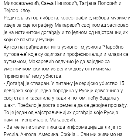
Милосављевић, Сања Нинковић, Татјана Поповић и
Тејлор Клоу.
Редитељ, аутор либрета, кореографије, избора музике и
идеје за сценографију Макаревић свој комад засновао
је на истинитом догађају и то једном од најстрашнијих
који се памти у Русији.
Аутор награђиваног инклузивног мјузикла "Чаробно
путовање' које су одиграли професионалци и млади са
аутизмом, Макаревић одлучио је да заједно са
уметничком екипом уз велику дозу оптимизма
"преиспита” тему убиства.
- Догађај је стваран. У питању је серијско убиство 15
девојака које је једна породица у Русији довлачила у
свој стан и касапила у кади и потом, ноћу бацала у
шахт. Требало је доста времена да се девојке пронађу.
То је један од најстравичнијих догађаја које Русија
памти - испричао је Макаревић.
- За мене не значи никаква информација да ли је то
Русија, Ангола, Америка, Србија... Сви ми живимо на