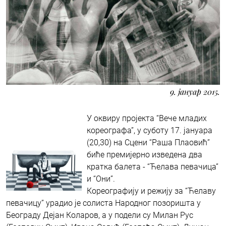
9. јануар 2015.
У оквиру пројекта “Вече младих
кореографа”, у суботу 17. јануара
(20,30) на Сцени “Раша Плаовић”
биће премијерно изведена два
кратка балета - “Ћелава певачица”
и “Они”.
Кореографију и режију за “Ћелаву
певачицу” урадио је солиста Народног позоришта у
Београду Дејан Коларов, а у подели су Милан Рус