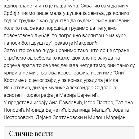
једној планети и то је наша кућа. Схватио сам да ми у
Србији нисмо више мала ушушкана земља, да колико
год се трудимо као друштво да будемо еманциповани,
колико год се као породица трудимо да негујемо
првенствено љубав, то погрешно васпитање из куће
наноси бол друштву", рекао је Макревић.
Зато што се као људи бранимо тако што лоше стране
окрећемо од себе, како каже "док зло не закуца на
рођена врата то се увек дешава негде тамо, они тамо су
криви а не ми", његова кореографија носи име "Они".
Костиме и сценографију за комад урадила је Ида
Игњатовић, дизајн музике Александар Седлар, а
асистент кореографа је Марија Бајчетић.
У представи играју Ана Павловић, Игор Пастор, Татјана
Поповић, Милица Бајчетић, Бранкица Мандић, Јована
Несторовска, Дејана Златановски и Милош Маријан.
Сличне вести