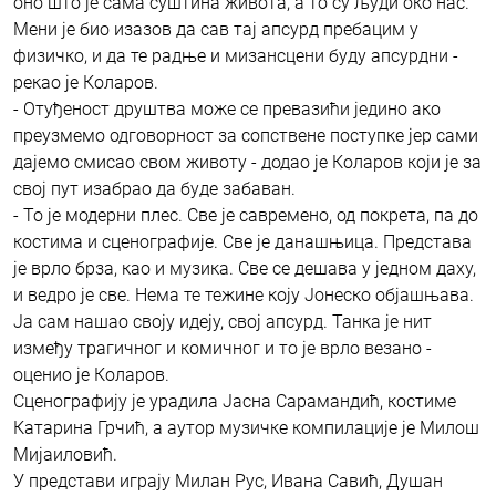
оно што је сама суштина живота, а то су људи око нас.
Мени је био изазов да сав тај апсурд пребацим у
физичко, и да те радње и мизансцени буду апсурдни -
рекао је Коларов.
- Отуђеност друштва може се превазићи једино ако
преузмемо одговорност за сопствене поступке јер сами
дајемо смисао свом животу - додао је Коларов који је за
свој пут изабрао да буде забаван.
- То је модерни плес. Све је савремено, од покрета, па до
костима и сценографије. Све је данашњица. Представа
је врло брза, као и музика. Све се дешава у једном даху,
и ведро је све. Нема те тежине коју Јонеско објашњава.
Ја сам нашао своју идеју, свој апсурд. Танка је нит
између трагичног и комичног и то је врло везано -
оценио је Коларов.
Сценографију је урадила Јасна Сарамандић, костиме
Катарина Грчић, а аутор музичке компилације је Милош
Мијаиловић.
У представи играју Милан Рус, Ивана Савић, Душан