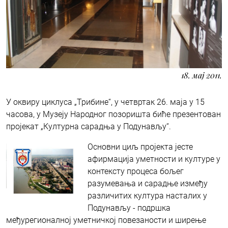
18. мај 2011.
У оквиру циклуса „Трибине“, у четвртак 26. маја у 15
часова, у Музеју Народног позоришта биће презентован
пројекат „Културна сарадња у Подунављу“.
Основни циљ пројекта јесте
афирмација уметности и културе у
контексту процеса бољег
разумевања и сарадње између
различитих култура насталих у
Подунављу - подршка
међурегионалној уметничкој повезаности и ширење