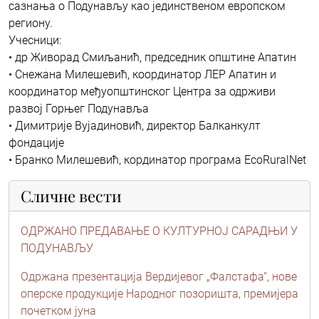
сазнања о Подунављу као јединственом европском
региону.
Учесници:
• др Живорад Смиљанић, председник општине Апатин
• Снежана Милешевић, координатор ЛЕР Апатин и
координатор међуопштинског Центра за одрживи
развој Горњег Подунавља
• Димитрије Вујадиновић, директор Балканкулт
фондације
• Бранко Милешевић, кординатор програма EcoRuralNet
Сличне вести
ОДРЖАНО ПРЕДАВАЊЕ О КУЛТУРНОЈ САРАДЊИ У
ПОДУНАВЉУ
Одржана презентација Вердијевог „Фалстафа“, нове
оперске продукције Народног позоришта, премијера
почетком јуна