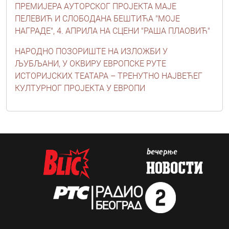
ПРЕМИЈЕРА АУТОРСКОГ ПРОЈЕКТА МАЈЕ
ПЕЛЕВИЋ И СЛОБОДАНА БЕШТИЋА "МОЈЕ
НАГРАДЕ", 4. АПРИЛА НА СЦЕНИ "РАША ПЛАОВИЋ"
НАРОДНО ПОЗОРИШТЕ НА ИЗЛОЖБИ У
ЉУБЉАНИ, У ОКВИРУ ЕВРОПСКЕ РУТЕ
ИСТОРИЈСКИХ ТЕАТАРА – ТРЕНУТНО НАЈВЕЋЕГ
КУЛТУРНОГ ПРОЈЕКТА У ЕВРОПИ