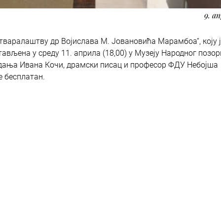
9. а
варалаштву др Војислава М. Јовановића Марамбоа“, коју ј
ављена у среду 11. априла (18,00) у Музеју Народног позо
здања Ивана Кочи, драмски писац и професор ФДУ Небојша
е бесплатан.