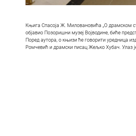
Књига Спасоја Ж. Миловановића „О драмском ст
објавио Позоришни музеј Војводине, биће предст
Поред аутора, о књизи ће говорити уредница и
Ромчевић и драмски писац Жељко Хубач. Улаз ј