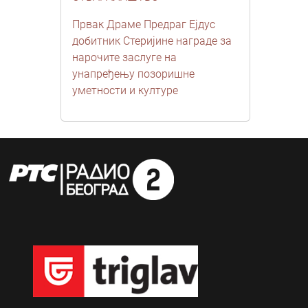
Првак Драме Предраг Ејдус
добитник Стеријине награде за
нарочите заслуге на
унапређењу позоришне
уметности и културе