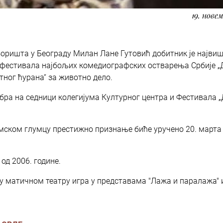
19. нове
оришта у Београду Милан Лане Гутовић добитник је највиш
фестивала најбољих комедиографских остварења Србије „
атног ћурана“ за животно дело.
мбра на седници колегијума Културног центра и Фестивала 
ском глумцу престижно признање биће уручено 20. марта
од 2006. године.
а у матичном театру игра у представама "Лажa и паралажа" 