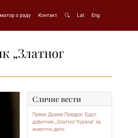
матор о раду
Контакт
Lat
Eng
к „Златног
Сличне вести
Првак Драме Предраг Ејдус
добитник „Златног ћурана“ за
животно дело