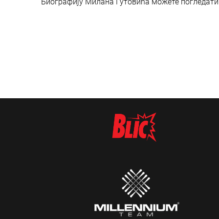
Биографију Милана Гутовића можете погледат