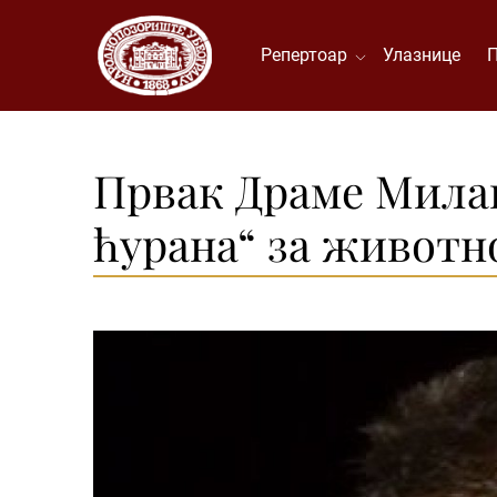
Репертоар
Улазнице
Првак Драме Милан
ћурана“ за животн