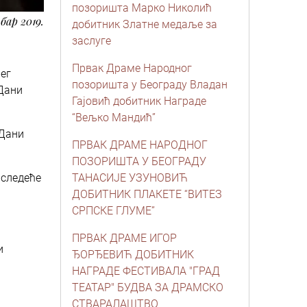
позориштa Марко Николић
мбар 2019.
добитник Златне медаље за
заслуге
Првак Драме Народног
ег
позоришта у Београду Владан
Дани
Гајовић добитник Награде
“Вељко Мандић”
„Дани
ПРВАК ДРАМЕ НАРОДНОГ
ПОЗОРИШТА У БЕОГРАДУ
 следеће
ТАНАСИЈЕ УЗУНОВИЋ
ДОБИТНИК ПЛАКЕТЕ “ВИТЕЗ
СРПСКЕ ГЛУМЕ”
ПРВАК ДРАМЕ ИГОР
и
ЂОРЂЕВИЋ ДОБИТНИК
НАГРАДЕ ФЕСТИВАЛА "ГРАД
ТЕАТАР" БУДВА ЗА ДРАМСКО
СТВАРАЛАШТВО