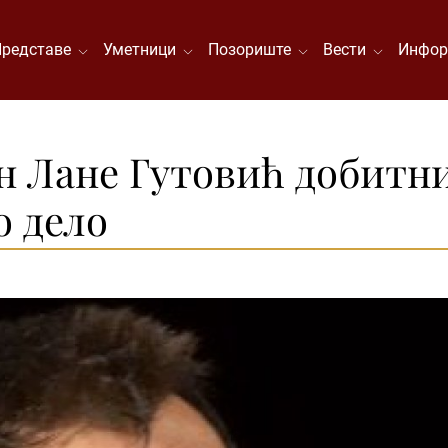
Представе
Уметници
Позориште
Вести
Инфор
 Лане Гутовић добитни
о дело