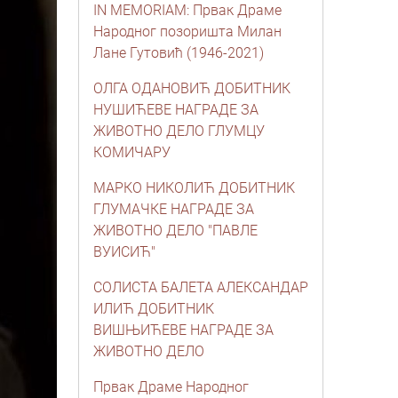
IN MEMORIAM: Првак Драме
Народног позоришта Милан
Лане Гутовић (1946-2021)
ОЛГА ОДАНОВИЋ ДОБИТНИК
НУШИЋЕВЕ НАГРАДЕ ЗА
ЖИВОТНО ДЕЛО ГЛУМЦУ
КОМИЧАРУ
МАРКO НИКОЛИЋ ДОБИТНИК
ГЛУМАЧКЕ НАГРАДЕ ЗА
ЖИВОТНО ДЕЛО "ПАВЛЕ
ВУИСИЋ"
СОЛИСТА БАЛЕТА АЛЕКСАНДАР
ИЛИЋ ДОБИТНИК
ВИШЊИЋЕВЕ НАГРАДЕ ЗА
ЖИВОТНО ДЕЛО
Првак Драме Народног