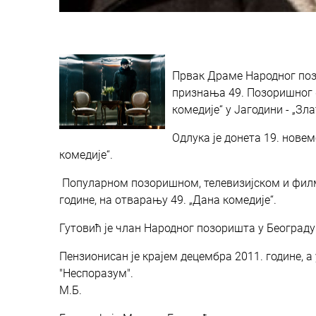
Првак Драме Народног поз
признања 49. Позоришног 
комедије“ у Јагодини - „Зл
Одлука је донета 19. нове
комедије“.
Популарном позоришном, телевизијском и филм
године, на отварању 49. „Дана комедије“.
Гутовић је члан Народног позоришта у Београду 
Пензионисан је крајем децембра 2011. године, 
"Неспоразум".
М.Б.