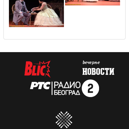
vic2628