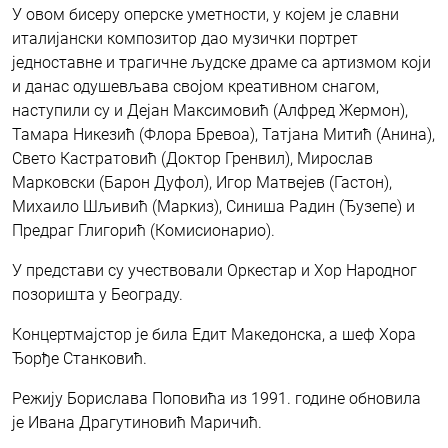
У овом бисеру оперске уметности, у којем је славни
италијански композитор дао музички портрет
једноставне и трагичне људске драме са артизмом који
и данас одушевљава својом креативном снагом,
наступили су и Дејан Максимовић (Алфред Жермон),
Тамара Никезић (Флора Бревоа), Татјана Митић (Анина),
Свето Кастратовић (Доктор Гренвил), Мирослав
Марковски (Барон Дуфол), Игор Матвејев (Гастон),
Михаило Шљивић (Маркиз), Синиша Радин (Ђузепе) и
Предраг Глигорић (Комисионарио).
У представи су учествовали Оркестар и Хор Народног
позоришта у Београду.
Концертмајстор је била Едит Македонска, а шеф Хора
Ђорђе Станковић.
Режију Борислава Поповића из 1991. године обновила
је Ивана Драгутиновић Маричић.