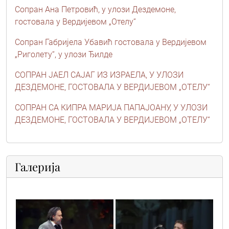
Сопран Ана Петровић, у улози Дездемоне,
гостовала у Вердијевом „Отелу“
Сопран Габријела Убавић гостовала у Вердијевом
„Риголету“, у улози Ђилде
СОПРАН ЈАЕЛ САЈАГ ИЗ ИЗРАЕЛА, У УЛОЗИ
ДЕЗДЕМОНЕ, ГОСТОВАЛА У ВЕРДИЈЕВОМ „ОТЕЛУ“
СОПРАН СА КИПРА МАРИЈА ПАПАЈОАНУ, У УЛОЗИ
ДЕЗДЕМОНЕ, ГОСТОВАЛА У ВЕРДИЈЕВОМ „ОТЕЛУ“
Галерија