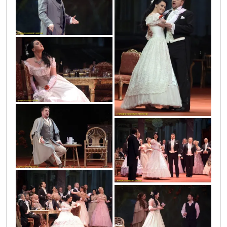
vic2627
vic2587
vic2580
vic2620
vic2554
vic2568
vic2623