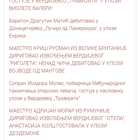
ГОСТУЈЕ У ВЕРДИЈЕВОЈ „ТРАВИЈАТИ“ У УЛОЗИ
ВИОЛЕТЕ ВАЛЕРИ
Баритон Драгутин Матић дебитовао у
Доницетијевој „Лучији од Ламермура“, у улози
Енрика
МАЕСТРО КРИШ РУСМАН ИЗ ВЕЛИКЕ БРИТАНИЈЕ
ДИРИГОВАО ИЗВОЂЕЊЕМ ВЕРДИЈЕВОГ
"РИГОЛЕТА", НЕНАД ЧИЧА ДЕБИТОВАО У УЛОЗИ
ВОЈВОДЕ ОД МАНТОВЕ
Сопран Исидора Молес, победница Међународног
такмичења оперских певача, гостује у насловној
улози у Вердијевој „Травијати“
МАЕСТРО АДРИЈАН МОРАР ИЗ РУМУНИЈЕ
ДИРИГОВАО ИЗВОЂЕЊЕМ ВЕРДИЈЕВОГ "ОТЕЛА",
АНАСТАСИЈА ХОЛЦ ГОСТОВАЛА У УЛОЗИ
ДЕЗДЕМОНЕ