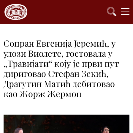
Сопран Евгенија Јеремић, у
улози Виолете, гостовала у
„Травијати“ коју је први пут
дириговао Стефан Зекић,
Драгутин Матић дебитовао
као Жорж Жермон