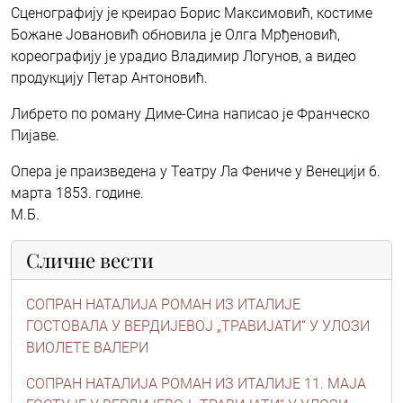
Сценографију је креирао Борис Максимовић, костиме
Божане Јовановић обновила је Олга Мрђеновић,
кореографију је урадио Владимир Логунов, а видео
продукцију Петар Антоновић.
Либрето по роману Диме-Сина написао је Франческо
Пијаве.
Опера је праизведена у Театру Ла Фениче у Венецији 6.
марта 1853. године.
М.Б.
Сличне вести
СОПРАН НАТАЛИЈА РОМАН ИЗ ИТАЛИЈЕ
ГОСТОВАЛА У ВЕРДИЈЕВОЈ „ТРАВИЈАТИ“ У УЛОЗИ
ВИОЛЕТЕ ВАЛЕРИ
СОПРАН НАТАЛИЈА РОМАН ИЗ ИТАЛИЈЕ 11. МАЈА