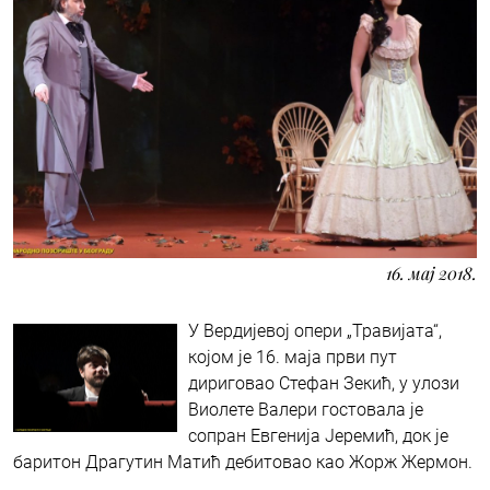
16. мај 2018.
У Вердијевој опери „Травијата“,
којом је 16. маја први пут
дириговао Стефан Зекић, у улози
Виолете Валери гостовала је
сопран Евгенија Јеремић, док је
баритон Драгутин Матић дебитовао као Жорж Жермон.