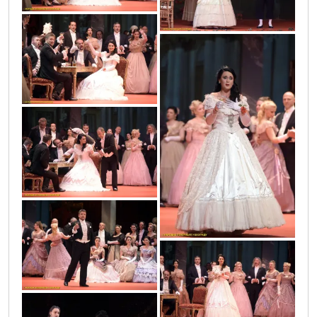
vic2564
vic2571
vic2559
vic2567
vic2562