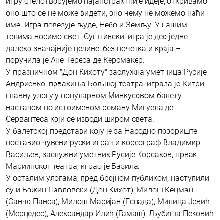
игру отелотворујемо најапстрактније идеје, откривамо
оно што се не може видети, оно чему не можемо наћи
име. Игра повезује људе, Небо и Земљу. У нашим
телима носимо свет. Суштински, игра је део једне
далеко значајније целине, без почетка и краја –
поручила је Ане Тереса де Керсмакер.
У празничном "Дон Кихоту" заслужна уметница Русије
Андриенко, првакиња Бољшој театра, играла је Китри,
главну улогу у популарном Минкусовом балету
насталом по истоименом роману Мигуела де
Сервантеса који се изводи широм света.
У балетској представи коју је за Народно позориште
поставио чувени руски играч и кореограф Владимир
Васиљев, заслужни уметник Русије Корсаков, првак
Мариинског театра, играо је Базила.
У осталим улогама, пред бројном публиком, наступили
су и Божин Павловски (Дон Кихот), Милош Кецман
(Санчо Панса), Милош Маријан (Еспада), Милица Јевић
(Мерцедес), Александар Илић (Гамаш), Љубиша Пековић