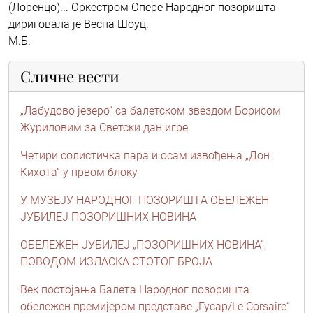
(Лоренцо)... Оркестром Опере Народног позоришта
дириговала је Весна Шоуц.
М.Б.
Сличне вести
„Лабудово језеро“ са балетском звездом Борисом
Журиловим за Светски дан игре
Четири солистичка пара и осам извођења „Дон
Кихота“ у првом блоку
У МУЗЕЈУ НAРОДНОГ ПОЗОРИШТA ОБЕЛЕЖЕН
ЈУБИЛЕЈ ПОЗОРИШНИХ НОВИНA
ОБЕЛЕЖЕН ЈУБИЛЕЈ „ПОЗОРИШНИХ НОВИНА“,
ПОВОДОМ ИЗЛАСКА СТОТОГ БРОЈА
Век постојања Балета Народног позоришта
обележен премијером представе „Гусар/Le Corsaire“