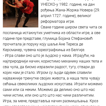
УНЕСКО-у 1982. године, на дан
рођења Жана-Жоржа Новера (29.
април 1727. године), великог
реформатора игре.
Сваке године широм света чита се
посланица истакнутих уметника из области игре, а ове
године пре представе, глумица Бојана Стефановић
прочитала је поруку коју шаље Ане Тереса де
Керсмакер, чувена кореографкиња из Белгије.
- Игра слави оно што је људско у нама. Играјући, на
најприроднији начин, користимо механику наших тела и
сва чула, да бисмо изразили радост, тугу, ствари до
којих нам је стало. Игром су људи одувек славили
најважније тренутке својих живота, а наша тела чувају
сећања свеколиких људских искустава. Играти можемо
сами или са неким. Можемо да делимо оно што нас
чини истим, или оно што што нас чини различитим.
Игра, за мене, представља начин размишљања. Кроз