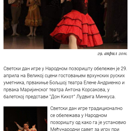
29. април 2011.
Светски дан игре у Народном позоришту обележен је 29.
априла на Великој сцени гостовањем врхунских руских
уметника, првакиње Бољшој театра Елене Андриенко и
првака Маријинског театра Антона Корсакова, у
балетској представи "Дон Кихот" Лудвига Минкуса.
Светски дан игре традиционално
се обележава у Народном
позоришту од како га је установио
Међународни савет за игру при