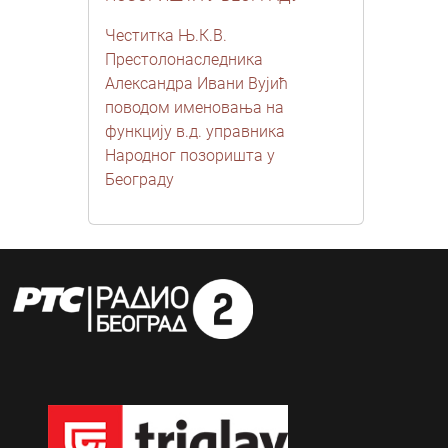
Честитка Њ.К.В.
Престолонаследника
Александра Ивани Вујић
поводом именовања на
функцију в.д. управника
Народног позоришта у
Београду