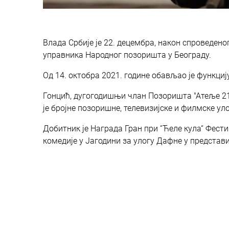
Влада Србије је 22. децембра, након спроведен
управника Народног позоришта у Београду.
Oд 14. октобра 2021. године обављао је функциј
Гонцић, дугогодишњи члан Позоришта "Атеље 212
је бројне позоришне, телевизијске и филмске у
Добитник је Награда Гран при “Ћеле кула“ Фести
комедије у Јагодини за улогу Дафне у представи