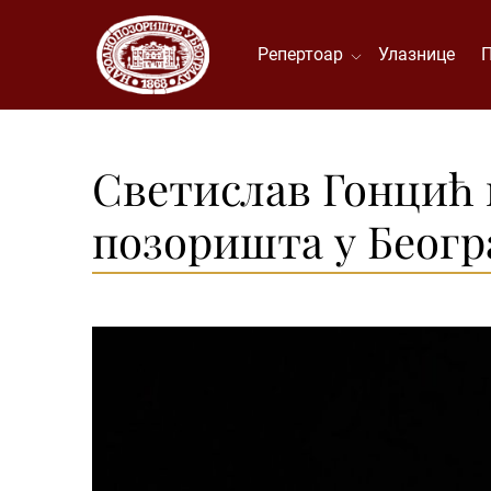
Репертоар
Улазнице
Светислав Гонцић 
позоришта у Беогр