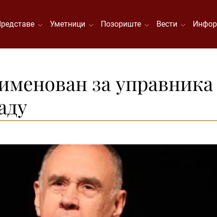
Представе
Уметници
Позориште
Вести
Инфор
именован за управника
аду