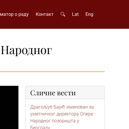
матор о раду
Контакт
Lat
Eng
 Народног
Сличне вести
Драгољуб Бајић именован за
уметничког директора Опере
Народног позоришта у
Београду