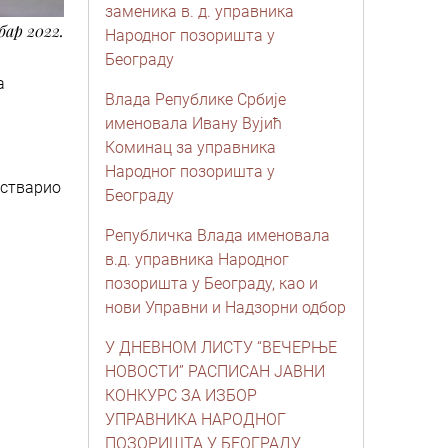
заменика в. д. управника
бар 2022.
Народног позоришта у
Београду
а
Влада Републике Србије
именовала Ивану Вујић
Коминац за управника
Народног позоришта у
остварио
Београду
Републичка Влада именовала
в.д. управника Народног
позоришта у Београду, као и
нови Управни и Надзорни одбор
У ДНЕВНОМ ЛИСТУ “ВЕЧЕРЊЕ
НОВОСТИ” РАСПИСАН ЈАВНИ
КОНКУРС ЗА ИЗБОР
УПРАВНИКА НАРОДНОГ
ПОЗОРИШТА У БЕОГРАДУ