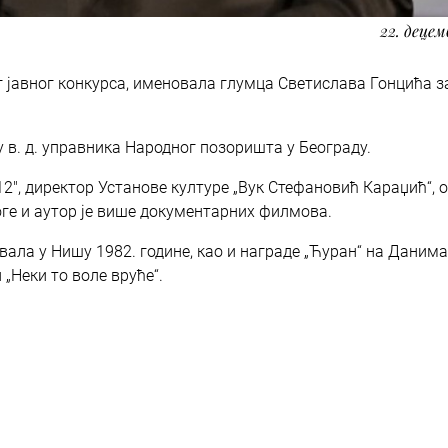
22. децем
ог јавног конкурса, именовала глумца Светислава Гонцића з
у в. д. управника Народног позоришта у Београду.
", директор Установе културе „Вук Стефановић Караџић“, 
логе и аутор је више документарних филмова.
вала у Нишу 1982. године, као и награде „Ћуран“ на Данима
 „Неки то воле вруће“.