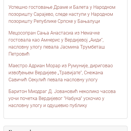
Успешно гостовање Драме и Балета у Народном
позоришту Сарајево, следе наступи у Народном
позоришту Републике Српске у Бањалуци
Мецосопран Сања Анастасиа из Немачке
гостовала као Амнерис у Вердијевој „Аиди“,
насловну улогу певала Јасмина Трумбеташ
Петровић
Маестро Адриан Морар из Румуније, дириговао
извођењем Вердијеве „Травијате“, Снежана
Савичић Секулић певала насловну улогу
Баритон Миодраг Д. Јовановић неколико часова
уочи почетка Вердијевог "Набука" ускочио у
насловну улогу и одушевио публику