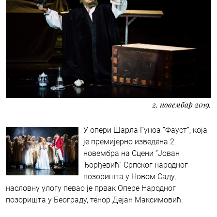
2. новембар 2019.
У опери Шарла Гуноа ”Фауст”, која
је премијерно изведена 2.
новембра на Сцени ”Јован
Ђорђевић” Српског народног
позоришта у Новом Саду,
насловну улогу певао је првак Опере Народног
позоришта у Београду, тенор Дејан Максимовић.