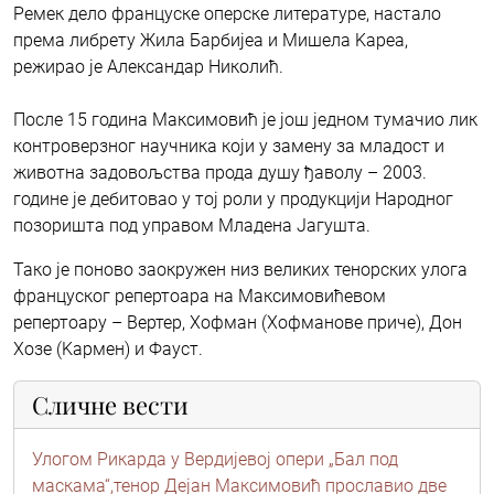
Ремек дело француске оперске литературе, настало
према либрету Жила Барбијеа и Мишела Kареа,
режирао је Александар Николић.
После 15 година Максимовић је још једном тумачио лик
контроверзног научника који у замену за младост и
животна задовољства прода душу ђаволу – 2003.
године је дебитовао у тој роли у продукцији Народног
позоришта под управом Младена Јагушта.
Тако је поново заокружен низ великих тенорских улога
француског репертоара на Максимовићевом
репертоару – Вертер, Хофман (Хофманове приче), Дон
Хозе (Kармен) и Фауст.
Сличне вести
Улогом Рикарда у Вердијевој опери „Бал под
маскама“,тенор Дејан Максимовић прославио две