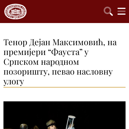
Тенор Дејан Максимовић, на
премијери “Фауста” у
Српском народном
позоришту, певао насловну
улогу