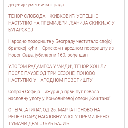
деценије уметничког рада
ТЕНОР СЛОБОДАН ЖИВКОВИЋ УСПЕШНО
НАСТУПИО НА ПРЕМИЈЕРИ „ЂАНИЈА СКИКИЈА“ У
БУГАРСКОЈ
Народно позориште у Београду честитало својој
братској кући – Српском народном позоришту из
Новог Сада, јубиларни 160. рођендан
УЛОГОМ РАДАМЕСА У "АИДИ", ТЕНОР ХОН ЛИ
ПОСЛЕ ПАУЗЕ ОД ТРИ СЕЗОНЕ, ПОНОВО
НАСТУПИО У НАРОДНОМ ПОЗОРИШТУ
Сопран Софија Пижурица први пут певала
насловну улогу у Коњовићевој опери „Коштана“
ОПЕРА „АТИЛА“, ОД 25. МАРТА ПОНОВО НА
РЕПЕРТОАРУ, НАСЛОВНУ УЛОГУ ПРЕМИЈЕРНО
ТУМАЧИ ДРАГОЉУБ БАЈИЋ