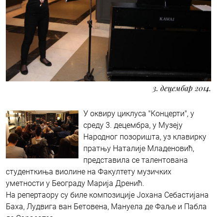
3. децембар 2014.
У оквиру циклуса "Концерти", у
среду 3. децембра, у Музеју
Народног позоришта, уз клавирку
пратњу Наталије Младеновић,
представила се талентована
студенткиња виолине на Факултету музичких
уметности у Београду Марија Дренић.
На репертаору су биле композиције Јохана Себастијана
Баха, Лудвига ван Бетовена, Мануела де Фаље и Пабла