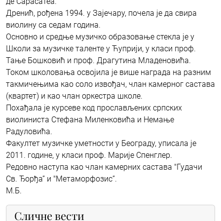
де Сарасатеа.
Дренић, рођена 1994. у Зајечару, почела је да свира
виолину са седам година.
Основно и средње музичко образовање стекла је у
Школи за музичке таленте у Ћуприји, у класи проф.
Тање Бошковић и проф. Драгутина Младеновића.
Током школовања освојила је више награда на разним
такмичењима као соло извођач, члан камерног састава
(квартет) и као члан оркестра школе.
Похађала је курсеве код прослављених српских
виолиниста Стефана Миленковића и Немање
Радуловића.
Факултет музичке уметности у Београду, уписала је
2011. године, у класи проф. Марије Спенглер.
Редовно наступа као члан камерних састава "Гудачи
Св. Ђорђа” и "Метаморфозис”.
М.Б.
Сличне вести