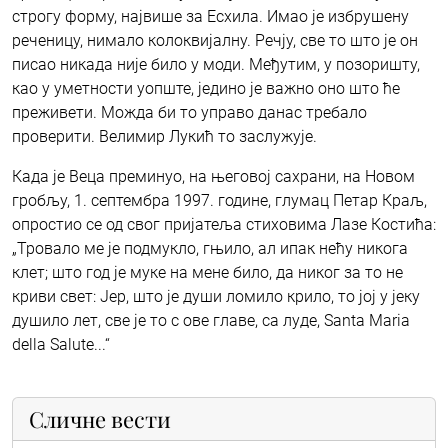
строгу форму, највише за Есхила. Имао је избрушену
реченицу, нимало колоквијалну. Речју, све то што је он
писао никада није било у моди. Међутим, у позоришту,
као у уметности уопште, једино је важно оно што ће
преживети. Можда би то управо данас требало
проверити. Велимир Лукић то заслужује.
Када је Веца преминуо, на његовој сахрани, на Новом
гробљу, 1. септембра 1997. године, глумац Петар Краљ,
опростио се од свог пријатеља стиховима Лазе Костића:
„Тровало ме је подмукло, гњило, ал ипак нећу никога
клет; што год је муке на мене било, да никог за то не
криви свет: Јер, што је души ломило крило, то јој у јеку
душило лет, све је то с ове главе, са луде, Santa Maria
della Salute...“
Сличне вести