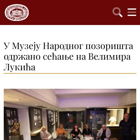
У Музеју Народног позоришта
одржано сећање на Велимира
Лукића