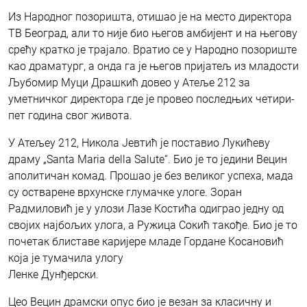
Из Народног позоришта, отишао је на место директора
ТВ Београд, али то није био његов амбијент и на његову
срећу кратко је трајало. Вратио се у Народно позориште
као драматург, а онда га је његов пријатељ из младости
Љубомир Муци Драшкић довео у Атеље 212 за
уметничког директора где је провео последњих четири-
пет година свог живота.
У Атељеу 212, Никола Јевтић је поставио Лукићеву
драму „Santa Maria della Salute“. Био је то једини Вецин
аполитичан комад. Прошао је без великог успеха, мада
су остварене врхунске глумачке улоге. Зоран
Радмиловић је у улози Лазе Костића одиграо једну од
својих најбољих улога, а Ружица Сокић такође. Био је то
почетак блиставе каријере младе Гордане Косановић
која је тумачила улогу
Ленке Дунђерски.
Цео Вецин драмски опус био је везан за класичну и