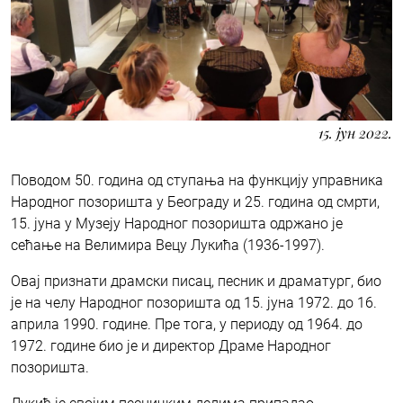
15. јун 2022.
Поводом 50. година од ступања на функцију управника
Народног позоришта у Београду и 25. година од смрти,
15. јуна у Музеју Народног позоришта одржано је
сећање на Велимира Вецу Лукића (1936-1997).
Овај признати драмски писац, песник и драматург, био
је на челу Народног позоришта од 15. јуна 1972. до 16.
априла 1990. године. Пре тога, у периоду од 1964. до
1972. године био је и директор Драме Народног
позоришта.