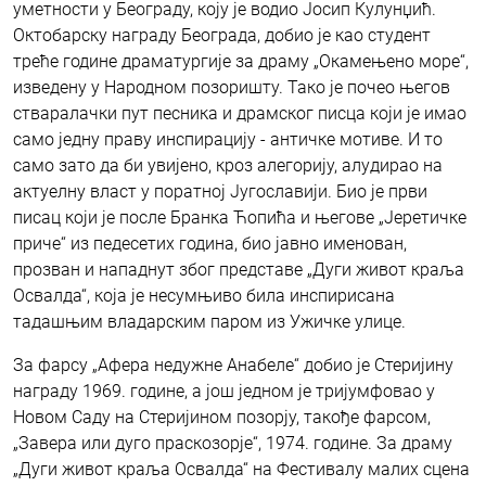
уметности у Београду, коју је водио Јосип Кулунџић.
Октобарску награду Београда, добио је као студент
треће године драматургије за драму „Окамењено море“,
изведену у Народном позоришту. Тако је почео његов
стваралачки пут песника и драмског писца који је имао
само једну праву инспирацију - античке мотиве. И то
само зато да би увијено, кроз алегорију, алудирао на
актуелну власт у поратној Југославији. Био је први
писац који је после Бранка Ћопића и његове „Јеретичке
приче“ из педесетих година, био јавно именован,
прозван и нападнут због представе „Дуги живот краља
Освалда“, која је несумњиво била инспирисана
тадашњим владарским паром из Ужичке улице.
За фарсу „Афера недужне Анабеле“ добио је Стеријину
награду 1969. године, а још једном је тријумфовао у
Новом Саду на Стеријином позорју, такође фарсом,
„Завера или дуго праскозорје“, 1974. године. За драму
„Дуги живот краља Освалда“ на Фестивалу малих сцена