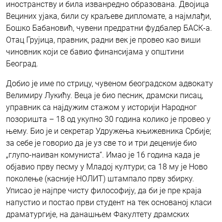
иностранству и била изванредно образована. Двојица
Вециних ујака, били су краљеве дипломате, а најмлађи,
Бошко Бабановић, чувени предратни фудбалер БАСК-а.
Отац Грујица, правник, радни век је провео као виши
чиновник који се бавио финансијама у општини
Београд.
Добио је име по стрицу, чувеном београдском адвокату
Велимиру Лукићу. Веца је био песник, драмски писац,
управник са најдужим стажом у историји Народног
позоришта – 18 од укупно 30 година колико је провео у
њему. Био је и секретар Удружења књижевника Србије;
за себе је говорио да је уз све то и три деценије био
„глупо-наиван комуниста“. Имао је 16 година када је
објавио прву песму у Младој култури; са 18 му је Ново
поколење (касније НОЛИТ) штампало прву збирку.
Уписао је најпре чисту философију, да би је пре краја
напустио и постао први студент на тек основаној класи
драматургије, на данашњем Факултету драмских