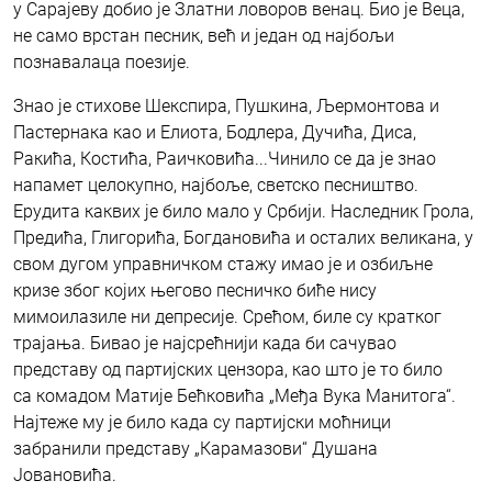
у Сарајеву добио је Златни ловоров венац. Био је Веца,
не само врстан песник, већ и један од најбољи
познавалаца поезије.
Знао је стихове Шекспира, Пушкина, Љермонтова и
Пастернака као и Елиота, Бодлера, Дучића, Диса,
Ракића, Костића, Раичковића...Чинило се да је знао
напамет целокупно, најбоље, светско песништво.
Ерудита каквих је било мало у Србији. Наследник Грола,
Предића, Глигорића, Богдановића и осталих великана, у
свом дугом управничком стажу имао је и озбиљне
кризе због којих његово песничко биће нису
мимоилазиле ни депресије. Срећом, биле су кратког
трајања. Бивао је најсрећнији када би сачувао
представу од партијских цензора, као што је то било
са комадом Матије Бећковића „Међа Вука Манитога“.
Најтеже му је било када су партијски моћници
забранили представу „Карамазови“ Душана
Јовановића.