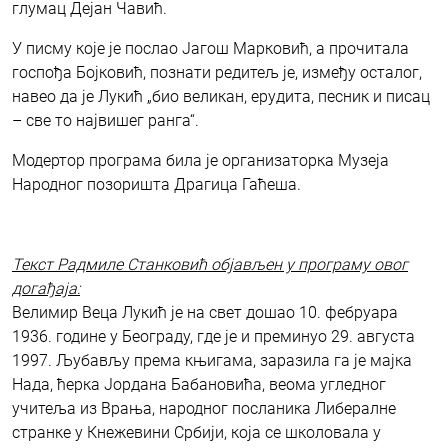
глумац Дејан Чавић.
У писму које је послао Јагош Марковић, а прочитала
госпођа Бојковић, познати редитељ је, између осталог,
навео да је Лукић „био великан, ерудита, песник и писац
– све то највишег ранга“.
Модертор програма била је организаторка Музеја
Народног позоришта Драгица Гаћеша.
Текст Радмиле Станковић објављен у програму овог
догађаја:
Велимир Веца Лукић је на свет дошао 10. фебруара
1936. године у Београду, где је и преминуо 29. августа
1997. Љубављу према књигама, заразила га је мајка
Нада, ћерка Јордана Бабановића, веома угледног
учитеља из Врања, народног посланика Либералне
странке у Кнежевини Србији, која се школовала у