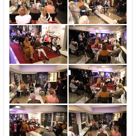
0o3a3780
0o3a3806
0o3a3685
0o3a3687
0o3a3720
0o3a3695
0o3a3699
0o3a3714