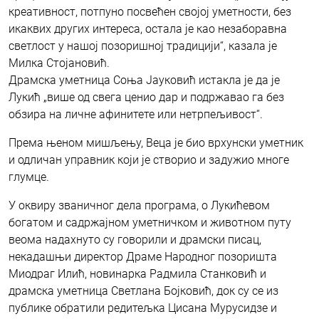
креативност, потпуно посвећен својој уметности, без
икаквих других интереса, остала је као незаборавна
светлост у нашој позоришној традицији“, казала је
Милка Стојановић.
Драмска уметница Соња Јауковић истакла је да је
Лукић „више од свега ценио дар и подржавао га без
обзира на личне афинитете или нетрпељивост“.
Према њеном мишљењу, Веца је био врхунски уметник
и одличан управник који је створио и задужио многе
глумце.
У оквиру званичног дела програма, о Лукићевом
богатом и садржајном уметничком и животном путу
веома надахнуто су говорили и драмски писац,
некадашњи директор Драме Народног позоришта
Миодраг Илић, новинарка Радмила Станковић и
драмска уметница Светлана Бојковић, док су се из
публике обратили редитељка Цисана Мурусидзе и