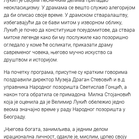
Лукић је својим песничким делима припадао
неокласицизму. У драмама се вешто служио алегоријом
да би описао своје време. У драмском стваралаштву,
избегавајући да се бави митом у изворном облику,
Лукић је почео да конституише псеудомитове, да ствара
митске легенде како би му послужиле као позоришно
огледало у коме ће осликати, приказати драму
савременог човека, његово мучно искуство са
друштвом и историјом.
На почетку програма, присутне су кратким говорима
поздравили директор Музеја Драган Стевовић и в.д.
управника Народног позоришта Светислав Гонцић, а
након тога обратила се примадона Милка Стојановић
која је оценила да је Велимир Лукић обележио једно
веома значајно време у раду Народног позоришта у
Београду.
„Његова богата, занимљива, а једним делом
ирационална личност, одакле је, мислим, црпео своју