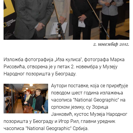
2. новембар 2012.
Изложба фотографија „Иза кулиса“, фотографа Марка
Рисовића, отворена је у петак 2. новембра у Музеју
Народног позоришта у Београду.
Аутори поставке, која се приређује
поводом шест година излажења
часописа "National Geographic" на
српском језику, су Зорица
Јанковић, кустос Музеја Народног
позоришта у Београду и Игор Рил, главни уредник
часописа "National Geographic" Србија.