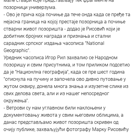
мале ствари које представљају тек фрагменте на
позорници универзума.
- Ово је прича која почиње да тече онда када се пређе та
нејасна граница на којој престаје позорница а почиње
стварни живот позоришта - додао је Рисовић који је
добитник бројних награда и признања и стални
сарадник српског издања часописа "National
Geographic".
Уредник часописа Игор Рил захвалио се Народном
позоришу и свим присутнима, и том приликом подсетио
да је "Национлна географија", када се пре шест година
"отиснула на пучину и започела ово дивно путовање у
жутом оквиру, донела многа знања и изузетне слике из
свих делова света, али и из нашег непосредног
окружења".
- Ветрови су нам углавном били наклоњени у
документовању живота у свим његовим облицима, а
данас представљамо живот позоришта скривен од
очију публике, захваљујући фотографу Марку Рисовићу