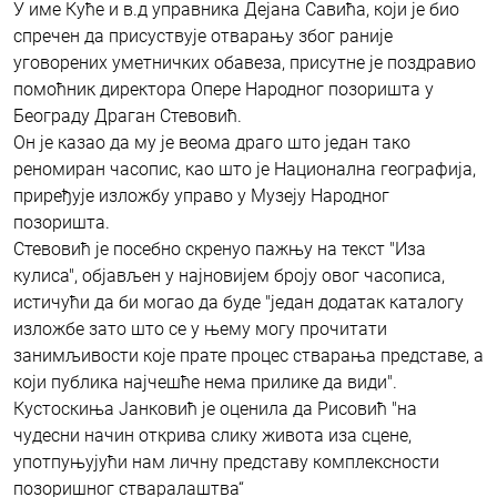
У име Куће и в.д управника Дејана Савића, који је био
спречен да присуствује отварању због раније
уговорених уметничких обавеза, присутне је поздравио
помоћник директора Опере Народног позоришта у
Београду Драган Стевовић.
Он је казао да му је веома драго што један тако
реномиран часопис, као што је Национална географија,
приређује изложбу управо у Музеју Народног
позоришта.
Стевовић је посебно скренуо пажњу на текст "Иза
кулиса", објављен у најновијем броју овог часописа,
истичући да би могао да буде "један додатак каталогу
изложбе зато што се у њему могу прочитати
занимљивости које прате процес стварања представе, а
који публика најчешће нема прилике да види".
Кустоскиња Јанковић је оценила да Рисовић "на
чудесни начин открива слику живота иза сцене,
употпуњујући нам личну представу комплексности
позоришног стваралаштва“