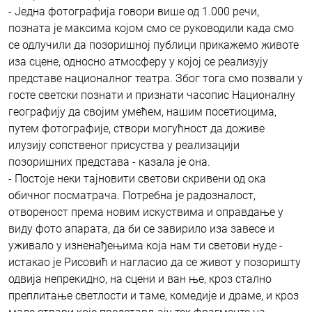
- Једна фотографија говори више од 1.000 речи,
позната је максима којом смо се руководили када смо
се одлучили да позоришној публици прикажемо животе
иза сцене, односно атмосферу у којој се реализују
представе националног театра. Због тога смо позвали у
госте светски познати и признати часопис Националну
географију да својим умећем, нашим посетиоцима,
путем фотографије, створи могућност да доживе
илузију сопственог присуства у реализацији
позоришних представа - казала је она.
- Постоје неки тајновити светови скривени од ока
обичног посматрача. Потребна је радозналост,
отвореност према новим искуствима и оправдање у
виду фото апарата, да би се завирило иза завесе и
уживало у изненађењима која нам ти светови нуде -
истакао је Рисовић и нагласио да се живот у позоришту
одвија непрекидно, на сцени и ван ње, кроз стално
преплитање светлости и таме, комедије и драме, и кроз