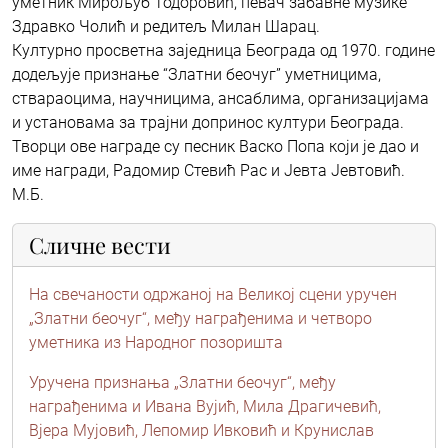
уметник Мирољуб Тодоровић, певач забавне музике
Здравко Чолић и редитељ Милан Шарац.
Културно просветна заједница Београда од 1970. године
додељује признање “Златни беочуг” уметницима,
ствараоцима, научницима, ансаблима, организацијама
и установама за трајни допринос култури Београда.
Творци ове награде су песник Васко Попа који је дао и
име награди, Радомир Стевић Рас и Јевта Јевтовић.
М.Б.
Сличне вести
На свечаности одржаној на Великој сцени уручен
„Златни беочуг“, међу награђенима и четворо
уметника из Народног позоришта
Уручена признања „Златни беочуг“, међу
награђенима и Ивана Вујић, Мила Драгичевић,
Вјера Мујовић, Лепомир Ивковић и Крунислав