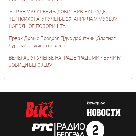
ЂОРЂЕ МАКАРЕВИЋ ДОБИТНИК НАГРАДЕ
ТЕРПСИХОРА, УРУЧЕЊЕ 29. АПРИЛА У МУЗЕЈУ
НАРОДНОГ ПОЗОРИШТА
Првак Драме Предраг Ејдус добитник „Златног
ћурана“ за животно дело
ВЕЧЕРАС УРУЧЕЊЕ НАГРАДЕ “РАДОМИР ВУЧИЋ”
ЈОВИЦИ БЕГОЈЕВУ