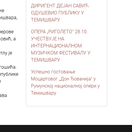
ДИРИГЕНТ ДЕЈАН САВИЋ
ке
ОДУШЕВИО ПУБЛИКУ У
мишвара,
ТЕМИШВАРУ
нерове
ОПЕРА „РИГОЛЕТО“ 28.10.
овић, а
УЧЕСТВУЈЕ НА
ИНТЕРНАЦИОНАЛНОМ
тлу је
МУЗИЧКОМ ФЕСТИВАЛУ У
ТЕМИШВАРУ
тошића.
Успешно гостовање
епублике
Mоцартовог „Дон Ђованиja“ у
е
Румунској националној опери у
Темишвару
ава