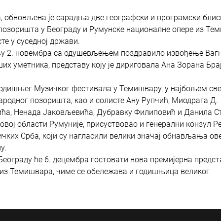
а, обновљена је сарадња две географски и програмски блис
 позоришта у Београду и Румунске националне оперe из Те
сте у суседној држави.
ељу 2. новембра са одушевљењем поздравило извођење Ваг
их уметника, представу коју је дириговала Ана Зорана Брај
годишњег Музичког фестивала у Темишвару, у најбољем све
ародног позоришта, као и солисте Ану Рупчић, Миодрага Д.
ића, Ненада Јаковљевића, Дубравку Филиповић и Данила С
у овој области Румуније, присуствовао и генерални конзул Р
ичких Срба, који су нагласили велики значај обнављања ов
у.
Београду ће 6. децембра гостовати нова премијерна предст
 из Темишвара, чиме се обележава и годишњица великог