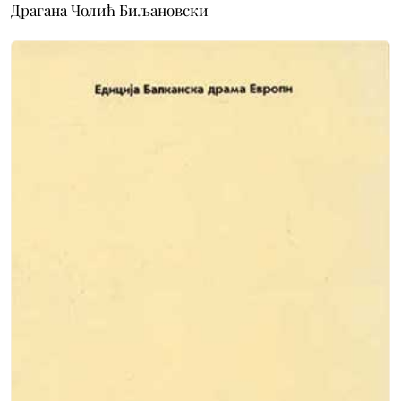
Драгана Чолић Биљановски