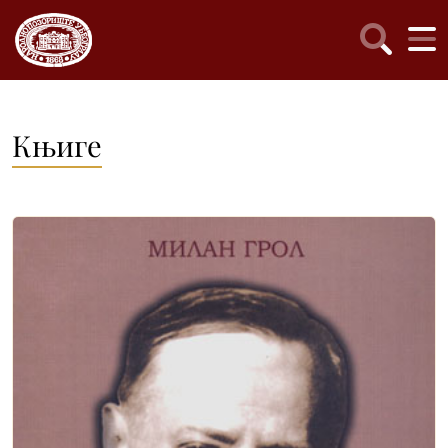
Књиге