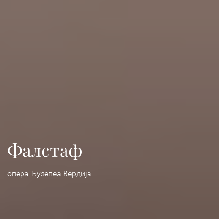
Фалстаф
опера Ђузепеа Вердија