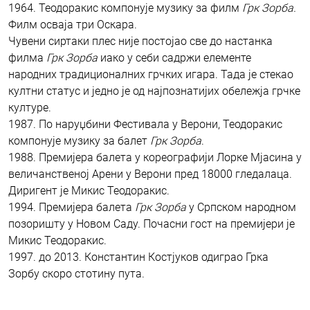
1964. Теодоракис компонује музику за филм
Грк Зорба.
Филм осваја три Оскара.
Чувени сиртаки плес није постојао све до настанка
филма
Грк Зорба
иако у себи садржи елементе
народних традиционалних грчких игара. Тада је стекао
култни статус и једно је од најпознатијих обележја грчке
културе.
1987. По наруџбини Фестивала у Верони, Теодоракис
компонује музику за балет
Грк Зорба
.
1988. Премијера балета у кореографији Лорке Мјасина у
величанственој Арени у Верони пред 18000 гледалаца.
Диригент је Микис Теодоракис.
1994. Премијера балета
Грк Зорба
у Српском народном
позоришту у Новом Саду. Почасни гост на премијери је
Микис Теодоракис.
1997. до 2013. Константин Костјуков одиграо Грка
Зорбу скоро стотину пута.