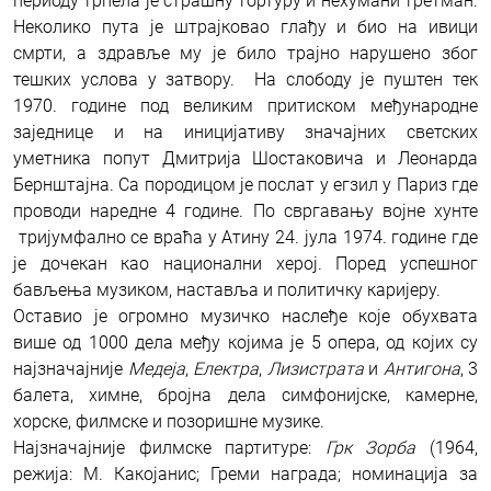
периоду трпела је страшну тортуру и нехумани третман.
Неколико пута је штрајковао глађу и био на ивици
смрти, а здравље му је било трајно нарушено због
тешких услова у затвору. На слободу је пуштен тек
1970. године под великим притиском међународне
заједнице и на иницијативу значајних светских
уметника попут Дмитрија Шостаковича и Леонарда
Бернштајна. Са породицом је послат у егзил у Париз где
проводи наредне 4 године. По свргавању војне хунте
тријумфално се враћа у Атину 24. јула 1974. године где
је дочекан као национални херој. Поред успешног
бављења музиком, наставља и политичку каријеру.
Оставио је огромно музичко наслеђе које обухвата
више од 1000 дела међу којима је 5 опера, од којих су
најзначајније
Медеја
,
Електра
,
Лизистрата
и
Антигона
, 3
балета, химне, бројна дела симфонијске, камерне,
хорске, филмске и позоришне музике.
Најзначајније филмске партитуре:
Грк Зорба
(1964,
режија: М. Какојанис; Греми награда; номинација за