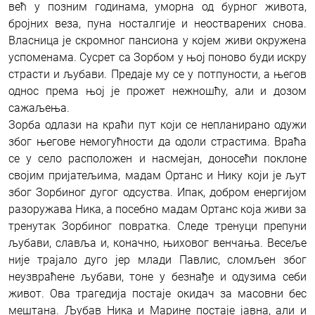
већ у позним годинама, уморна од бурног живота,
бројних веза, пуна носталгије и неостварених снова.
Власница је скромног пансиона у којем живи окружена
успоменама. Сусрет са Зорбом у њој поново буди искру
страсти и љубави. Предаје му се у потпуности, а његов
однос према њој је прожет нежношћу, али и дозом
сажаљења.
Зорба одлази на краћи пут који се непланирано одужи
због његове немогућности да одоли страстима. Враћа
се у село расположен и насмејан, доносећи поклоне
својим пријатељима, мадам Ортанс и Нику који је љут
због Зорбиног дугог одсуства. Ипак, добром енергијом
разоружава Ника, а посебно мадам Ортанс која живи за
тренутак Зорбиног повратка. Следе тренуци препуни
љубави, славља и, коначно, њиховог венчања. Весеље
није трајало дуго јер млади Павлис, сломљен због
неузвраћене љубави, тоне у безнађе и одузима себи
живот. Ова трагедија постаје окидач за масовни бес
мештана. Љубав Ника и Марине постаје јавна, али и