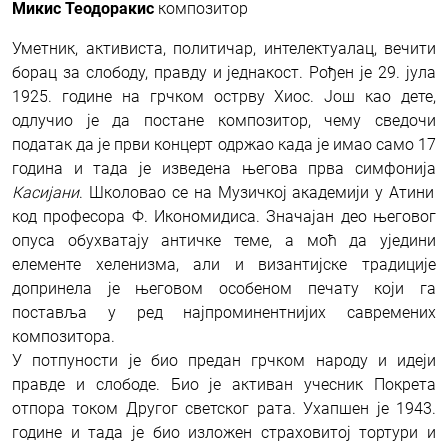
Микис Теодоракис
композитор
Уметник, активиста, политичар, интелектуалац, вечити
борац за слободу, правду и једнакост. Рођен је 29. јула
1925. године на грчком острву Хиос. Још као дете,
одлучио је да постане композитор, чему сведочи
податак да је први концерт одржао када је имао само 17
година и тада је изведена његова прва симфонија
Касијани
. Школовао се на Музичкој академији у Атини
код професора Ф. Икономидиса. Значајан део његовог
опуса обухватају античке теме, а моћ да уједини
елементе хеленизма, али и византијске традиције
допринела је његовом особеном печату који га
поставља у ред најпроминентнијих савремених
композитора.
У потпуности је био предан грчком народу и идеји
правде и слободе. Био је активан учесник Покрета
отпора током Другог светског рата. Ухапшен је 1943.
године и тада је био изложен страховитој тортури и