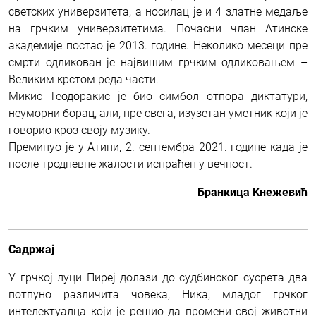
светских универзитета, а носилац је и 4 златне медаље
на грчким универзитетима. Почасни члан Атинске
академије постао је 2013. године. Неколико месеци пре
смрти одликован је највишим грчким одликовањем –
Великим крстом реда части.
Микис Теодоракис је био симбол отпора диктатури,
неуморни борац, али, пре свега, изузетан уметник који је
говорио кроз своју музику.
Преминуо је у Атини, 2. септембра 2021. године када је
после тродневне жалости испраћен у вечност.
Бранкица Кнежевић
Садржај
У грчкој луци Пиреј долази до судбинског сусрета два
потпуно различита човека, Ника, младог грчког
интелектуалца који је решио да промени свој животни