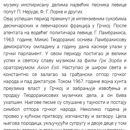
музику инспирисану делима највећих песника левице
попут П. Неруде, Ф. Г. Лорке и других.
Овај успешан период прекинут је интензивним сукобима
десничарских и левичарских фракција у Грчкој. После
атентата на водећег политичара левице, Г. Ламбракиса,
1963. године, Микис Теодоракис оснива Ламбракисову
демократску омладину а годину дана касније улази у
грчки парламент. У овом периоду постигао је велики
успех и светску славу музиком за филм
Грк Зорба
и
ораторијумом
Axion Esti
. Наступао је широм света и
константно се залагао за грађански отпор грчког
народа и пад диктатуре. Током 1967. године војна хунта
преузима власт у Грчкој и забрањује извођења и
продају Теодоракисових музичких дела, а он бива
ухапшен. Његове песме су слушане у тајности и постају
симбол отпора грчког народа. Неколико година је
провео у кућном притвору, изгнанству и затвору. Цела
његова породица, укључујући супругу и двоје деце у том