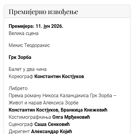
Премијерно извођење
Премијера: 11. јун 2026.
Велика сцена
Микис Теодоракис
Грк Зорба
Балет у два чина
Кореограф
Константин Костјуков
Либрето
Према роману Никоса Казанцакиса Грк Зорба –
Живот и нарав Алексиса Зорбе
Константин Костјуков, Бранкица Кнежевић
Костимографкиња
Олга Мрђеновић
Сценограф
Саша Сенковић
Диригент
Александар Којић