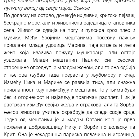
грло, велика необрађена душа, која још није пресекла
пупчану врпцу од своје мајке, Земље.
По доласку на острво, дочекује их дивни, критски пејзаж,
бескрајно море, али и живописна заједница становника
села. Живот се одвија на тргу и пулсира кроз плес и
музику. Међу бројним мештанима посебну пажњу
привлачи млада удовица Марина, тајанствена и лепа
жена која изазива пожуду мушкараца, али остаје
уздржана. Млади мештанин Павлис, син сеоског
старешине опседнут је младом женом, али га она одбија
и његова љубав тада прераста у љубомору и очај.
Између Ника и Марине се развија тиха, али снажна
привлачност коју примећују и мештани. То у њима буди
бес и огорченост и најављује трагичан расплет. Ник је
растрзан између својих жеља и страхова, али га Зорба,
његов животни учитељ охрабрује да следи своје срце.
Једна од мештанки је и мадам Ортанс која је прва
пожелела добродошлицу Нику и Зорби по доласку на
Крит. Она је некадашња париска певачица и играчица,