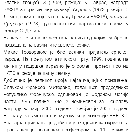
Златни глобус);
З
(1969, режија: К. Гаврас; награда
БАФТА за оригиналну музику);
Серпико
(1973, режија: С.
Ламет; номинације за награду Греми и БАФТА);
Битка на
Сутјесци
(1973), југословенски партизански филм у
режији С. Делића.
Написао је и више десетина књига од којих су бројне
преведене на различите светске језике.
Микис Теодоракис је био велики пријатељ српског
народа. На препуном атинском тргу, 1999. године, на
митингу подршке изразио је огроман протест против
НАТО агресије на нашу земљу.
Добитник је великог броја најзанчајнијих признања.
Одлуком Франсоа Митерана, тадашњег председника
Републике Француске, одликован је Орденом Легије
части 1996. године. Био је номинован за Нобелову
награду за мир 2000. године. Освојио је 2005. године
Награду за уметност и музику коју додељује УНЕСКО.
Значајна признања је добио и у академском окружењу.
Проглашен је почасним професором на 11 грчких и