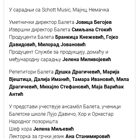
У сарадњи са Schott Music, Maјнц, Немачка
Уметнички директор Балета
Јовица Бегојев
Извршни директор Балета
Смиљана Стокић
Продуценти Балета
Бранкица Кнежевић, Гојко
Давидовић, Милорад Јовановић
Продуцент Службе за продукцију, домаћу и
међународну сарадњу
Јелена Миливојевић
Репетитори Балета
Душка Драгичевић, Марија
Вјештица, Далија Иманић, Тамара Ивановић, Мила
Драгичевић, Михајло Стефановић, Маја Варићак
Антић
У представи учествује ансамбл Балета, ученици
Балетске школе Лујо Давичо, Хор и Оркестар
Народног позоришта
Шеф хора
Јелена Миљевић
Лекторка за грчки језик
Ана Станимировић