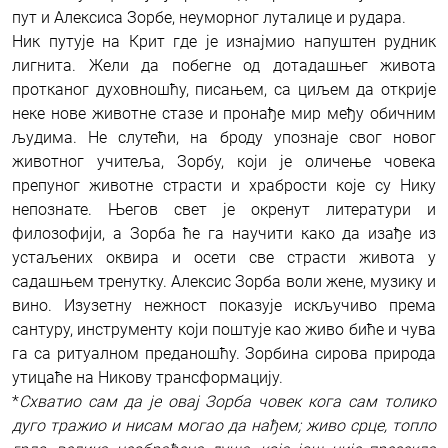
пут и Алексиса Зорбе, неуморног луталице и рудара.
Ник путује на Крит где је изнајмио напуштен рудник
лигнита. Жели да побегне од дотадашњег живота
протканог духовношћу, писањем, са циљем да открије
неке нове животне стазе и пронађе мир међу обичним
људима. Не слутећи, на броду упознаје свог новог
животног учитеља, Зорбу, који је оличење човека
препуног животне страсти и храбрости које су Нику
непознате. Његов свет је окренут литератури и
филозофији, а Зорба ће га научити како да изађе из
устаљених оквира и осети све страсти живота у
садашњем тренутку. Алексис Зорба воли жене, музику и
вино. Изузетну нежност показује искључиво према
сантуру, инструменту који поштује као живо биће и чува
га са ритуалном преданошћу. Зорбина сирова природа
утицаће на Никову трансформацију.
*
Схватио сам да је овај Зорба човек кога сам толико
дуго тражио и нисам могао да нађем; живо срце, топло