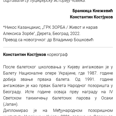
оцртавали су луциферску историју човека.
Бранкица Кнежевић
Константин Костјуков
*Никос Казанцакис, „ГРК ЗОРБА / Живот и нарав
Алексиса Зорбе“, Дерета, Београд, 2022.
Превод са новогрчког: др Владимир Бошковић
Константин Костјуков
кореограф
После балетског школовања у Кијеву ангажован је у
Балету Националнe опере Украјине, где 1987. године
добија звање првака балета. Од 1991. године
ангажован је као првак Балета Народног позоришта у
Београду. Исте године осваја прву награду на IV
Светском такмичењу балетских парова у Осаки
(Јапан).
Дипломирао је на Међународном позоришном