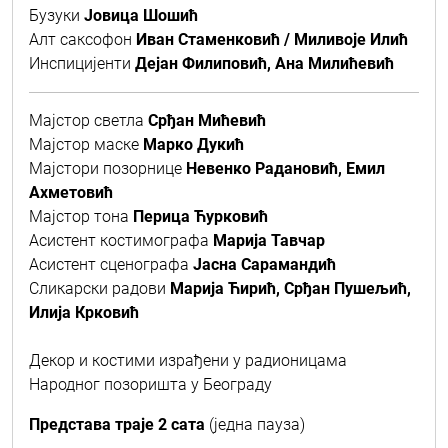
Бузуки
Јовица Шошић
Алт саксофон
Иван Стаменковић / Миливоје Илић
Инспицијенти
Дејан Филиповић, Ана Милићевић
Мајстор светла
Срђан Мићевић
Мајстор маске
Марко Дукић
Мајстори позорнице
Невенко Радановић, Емил
Ахметовић
Мајстор тона
Перица Ћурковић
Асистент костимографа
Марија Тавчар
Асистент сценографа
Јасна Сарамандић
Сликарски радови
Марија Ћирић, Срђан Пушељић,
Илија Крковић
Декор и костими израђени у радионицама
Народног позоришта у Београду
Представа траје 2 сата
(једна пауза)