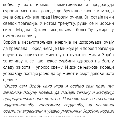
кобна у исто време. Примитивизам и предрасуде
сурових мештана доводе до бруталне казне и млада
жена бива убијена пред Никовим очима. Он остаје неми
сведок трагедије. У истом тренутку, руши се и Зорбин
свет. Мадам Ортанс исцрпљена болешћу умире у
његовом наручју.
Зорбина незаустављива енергија не дозвољава очају
да превлада. Поред њега је Ник који је и поред трагедије
научио да прихвати живот у потпуности. Ник и Зорба
започињу плес, као пркос судбини, одговор на бол, у
славу живота – упркос свему. И док се њихови кораци
убрзавају постаје јасно да су живот и смрт делови исте
целине.
*
Видео сам Зорбу како игра и осећао сам први пут
демонску побуну човека, да победи тежину и материју,
прародитељско проклетство. Поносио сам се његовом
издржљивошћу, чврстином, гордошћу; на пешчаној
обали, ти агресивни и уједно уметнички Зорбини кораци