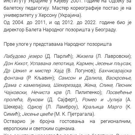
институту Украјине у Кијеву 2001. године на Одсеку за
балетску педагогију. Мастер кореографије постао је на
универзитету у Херсону (Украјина).
Од 2004. до 2011, и од 2012. до 2022. године био је
директор Балета Народног позоришта у Београду.
Прве улоге у представама Народног позоришта
Лабудово језеро
(Д. Парлић);
Жизела
(Л. Лавровски);
Дон Кихот, Успавана лепотица, Кармен, Јесењи пљусак,
Др Џекил и мистер Хајд
(В. Логунов);
Бахчисарајска
фонтана
(Р. Кљавин);
Самсон и Далила, Васкрсење,
Дама с камелијама, Шехерезада, Жена, Слике, Песник
Чајковски, Нечиста крв
(Л. Пилипенко);
Посвећење
пролећа, Вукови
(Д. Сајферт),
Ромео и Јулија
(А.
Шекера);
Одисеј
(Л. Ламброу),
Краљица Марго
(К.
Симић);
Јесење цвеће
(М. К. Пјетрагала).
Остварио је бројна гостовања на регионалним,
европским и светским сценама.