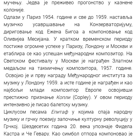
мучењу. Једва је преживео прогонство у казнене
колоније.
Одлази у Париз 1954. године и све до 1959. наставља
музичко усавршавање на Конзерваторијуму,
дириговање код Ежена Бигоа а компоновање код
Оливијеа Месијана. У кратком временском периоду
постиже огромне успехе у Паризу, Лондону и Москви и
етаблира се као успешан међународни композитор. На
Светском фестивалу у Москви је награђен Златном
медаљом на такмичењу композитора, 1957. године.
Освојио је и прву награду Међународног института за
музику у Лондону 1959. а исте године је награђен и као
најбољи млади композитор Европе освојивши
престижно признање
Копли
(Copley). У овом периоду
интензивно је писао балетску музику.
Циклусом песама
Епитаф
у којима спаја народну
музику и грчку поезију започиње културну револуцију у
Грчкој. Шездесетих година 20. века упознаје Фидела
Кастра и Че Гевару. Као симбол отпора компоновао је