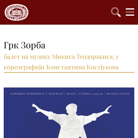
Грк Зорба
балет на музику Микиса Теодоракиса, у
кореографији Константина Костјукова