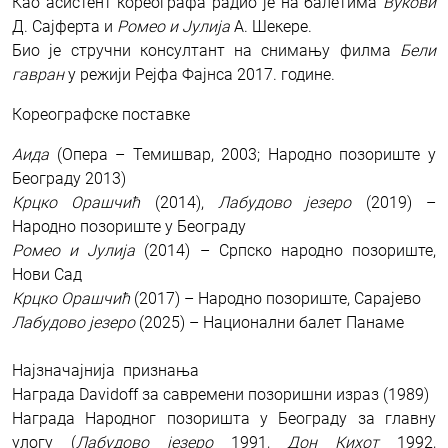
Као асистент кореографа радио је на балетима
Вукови
Д. Сајферта и
Ромео и Јулија
А. Шекере.
Био је стручни консултант на снимању филма
Бели
гавран
у режији Рејфа Фајнса 2017. године.
Кореографске поставке
Аидa
(Опера – Темишвар, 2003; Народно позориште у
Београду 2013)
Крцко Орашчић
(2014),
Лабудово језеро
(2019) –
Народно позориште у Београду
Ромео и Јулија
(2014) – Српско народно позориште,
Нови Сад
Крцко Орашчић
(2017) – Народно позориште, Сарајево
Лабудово језеро
(2025) – Национални балет Панаме
Најзначајнија признања
Награда Davidoff за савремени позоришни израз (1989)
Награда Народног позоришта у Београду за главну
улогу (
Лабудово језеро
1991,
Дон Кихот
1992,