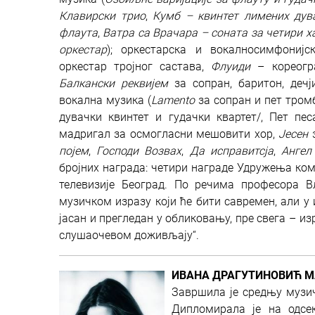
Клавирски трио
,
Кумб – квинтет лимених дув
флаута
,
Ватра са Врачара – соната за четири 
оркестар
); оркестарска и вокалносимфонијс
оркестар тројног састава,
Флуиди
– кореогра
Балкански реквијем
за сопран, баритон, дечј
вокална музика (
Lamento
за сопран и пет тром
дувачки квинтет и гудачки квартет/, Пет пе
мадригал за осмогласни мешовити хор,
Јесен
з
појем
,
Господи Возвах
,
Да исправитсја
,
Ангел
бројних награда: четири награде Удружења ком
телевизије Београд. По речима професора 
музичком изразу који ће бити савремен, али у 
јасан и прегледан у обликовању, пре свега – и
слушаочевом доживљају“.
ИВАНА ДРАГУТИНОВИЋ М
Завршила је средњу музич
Дипломирала је на одсе