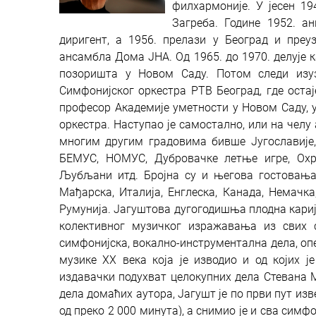
филхармоније. У јесен 19
Загреба. Године 1952. а
диригент, а 1956. прелази у Београд и пре
ансамбла Дома ЈНА. Од 1965. до 1970. делује к
позоришта у Новом Саду. Потом следи изу
Симфонијског оркестра РТВ Београд, где остаје
професор Академије уметности у Новом Саду, у
оркестра. Наступао је самостално, или на челу
многим другим градовима бивше Југославије,
БЕМУС, НОМУС, Дубровачке летње игре, Охр
Љубљани итд. Бројна су и његова гостовања у
Мађарска, Италија, Енглеска, Канада, Немачка,
Румунија. Јагуштова дугогодишња плодна кариј
колективног музичког изражавања из свих с
симфонијска, вокално-инструментална дела, опер
музике XX века која је изводио и од којих ј
издавачки подухват целокупних дела Стевана 
дела домаћих аутора, Јагушт је по први пут из
од преко 2 000 минута), а снимио је и сва сим