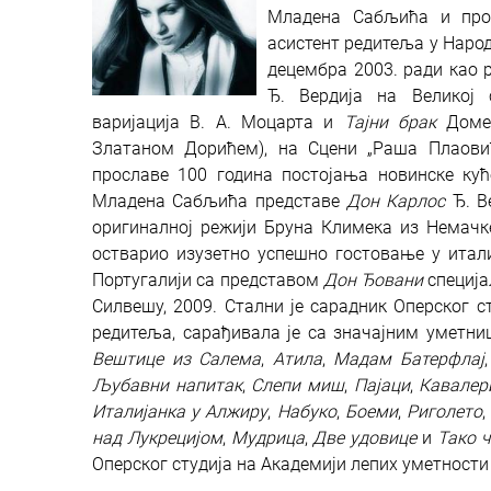
Младена Сабљића и проф
асистент редитеља у Наро
децембра 2003. ради као 
Ђ. Вердија на Великој
варијација В. А. Моцарта и
Тајни брак
Домен
Златаном Дорићем), на Сцени „Раша Плаови
прославе 100 година постојања новинске куће
Младена Сабљића представе
Дон Карлос
Ђ. В
оригиналној режији Бруна Климека из Немачке
остварио изузетно успешно гостовање у итали
Португалији са представом
Дон Ђовани
специја
Силвешу, 2009. Стални је сарадник Оперског 
редитеља, сарађивала је са значајним уметни
Вештице из Салема
,
Атила
,
Мадам Батерфлај
Љубавни напитак
,
Слепи миш
,
Пајаци
,
Кавалер
Италијанка у Алжиру
,
Набуко
,
Боеми
,
Риголето
над Лукрецијом
,
Мудрица
,
Две удовице
и
Тако ч
Оперског студија на Академији лепих уметности 