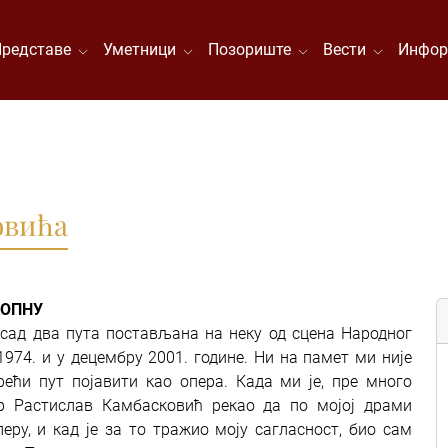
Представе
Уметници
Позориште
Вести
Инфор
овића
КОПНУ
осад два пута постављана на неку од сцена Народног
1974. и у децембру 2001. године. Ни на памет ми није
рећи пут појавити као опера. Када ми је, пре много
ор Растислав Камбасковић рекао да по мојој драми
еру, и кад је за то тражио моју сагласност, био сам