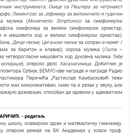
ачких инструмената
,
Скице са Пештера за четрнаест
харфе
,
Ламентозо за Јефимију за вилоночело и гудачки
ка музика (
Movemento Simphonico
за симфонијски
фска симфонија за велики симфонијски оркестар,
и и мешовити хор и велики симфонијски оркестар);
бона,
Дечје песме
,
Циганске песме
за сопран и нонет /
сама за баритон и клавир); хорска музика (
Госпа
–
а четворогласни мешовити хор, духовна музика
Тебе
 вопијаше
); оперско дело
Хасанагиница
. Добитник је
позитора Србије, БЕМУС-ове награде и награде Радио
Властимира Перичића „Растислав Камбасковић тежи
исти мах комуникативан, смео па и резак у звуку, али
зражајно доживљен, способан да одзвони у адекватном
АРИЧИЋ - редитељ
ку школу, клавирски одсек и математичку гимназију.
ку оперске режије на БК Академији у класи проф.