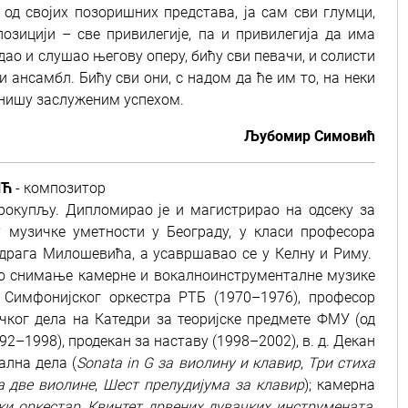
од својих позоришних представа, ја сам сви глумци,
позицији – све привилегије, па и привилегија да има
дао и слушао његову оперу, бићу сви певачи, и солисти
и ансамбл. Бићу сви они, с надом да ће им то, на неки
унишу заслуженим успехом.
Љубомир Симовић
ИЋ
- композитор
Прокупљу. Дипломирао је и магистрирао на одсеку за
у музичке уметности у Београду, у класи професора
драга Милошевића, а усавршавао се у Келну и Риму.
ско снимање камерне и вокалноинструменталне музике
ц Симфонијског оркестра РТБ (1970–1976), професор
чког дела на Катедри за теоријске предмете ФМУ (од
92–1998), продекан за наставу (1998–2002), в. д. Декан
ална дела (
Sonata in G за виолину и клавир
,
Три стиха
а две виолине
,
Шест прелудијума за клавир
); камерна
ки оркестар
,
Квинтет дрвених дувачких инструмената
,