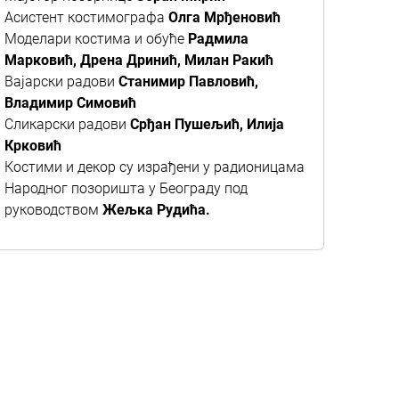
Асистент костимографа
Олга Мрђеновић
Моделари костима и обуће
Радмила
Марковић, Дрена Дринић, Милан Ракић
Вајарски радови
Станимир Павловић,
Владимир Симовић
Сликарски радови
Срђан Пушељић, Илија
Крковић
Костими и декор су израђени у радионицама
Народног позоришта у Београду под
руководством
Жељка Рудића.