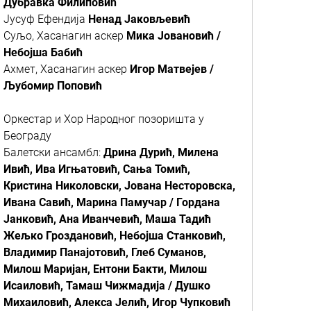
Дубравка Филиповић
Јусуф Ефендија
Ненад Јаковљевић
Суљо, Хасанагин аскер
Мика Јовановић /
Небојша Бабић
Ахмет, Хасанагин аскер
Игор Матвејев /
Љубомир Поповић
Оркестар и Хор Народног позоришта у
Београду
Балетски ансамбл:
Дрина Дурић, Милена
Ивић, Ива Игњатовић, Сања Томић,
Кристина Николовски, Јована Несторовска,
Ивана Савић, Марина Памучар / Гордана
Јанковић, Ана Иванчевић, Маша Тадић
Жељко Гроздановић, Небојша Станковић,
Владимир Панајотовић, Глеб Суманов,
Милош Маријан, Ентони Бакти, Милош
Исаиловић, Тамаш Чижмадија / Душко
Михаиловић, Алекса Јелић, Игор Чупковић