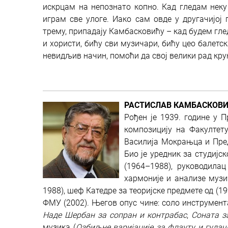
искрцам на непознато копно. Кад гледам неку 
играм све улоге. Иако сам овде у другачијој 
трему, припадају Камбасковићу – кад будем гле
и хористи, бићу сви музичари, бићу цео балетск
невидљив начин, помоћи да свој велики рад кр
РАСТИСЛАВ КАМБАСКОВ
Рођен је 1939. године у 
композицију на Факултет
Василија Мокрањца и Пре
Био је уредник за студиј
(1964–1988), руководила
хармоније и анализе музи
1988), шеф Катедре за теоријске предмете од (19
ФМУ (2002). Његов опус чине: соло инструмент
Наде Шербан за сопран и контрабас
,
Соната з
музика (
Озбиљне варијације за флауту и гудач