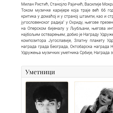
Милан Ристић, Станојло Рајичић, Василије Мок
Током музичке каријере која траје већ 66 го
критика у домаћој и у страној штампи, као и с
југословенског радија“ у Охриду, његове презе
на Оперском бијеналу у Љубљани, његова инт
најбољим остварењем; добио је Награду Удруже
композитора Југославије, Златну плакету Уд
награда града Београда, Октобарска награда Н
Удружења музичких уметника Србије, Награда з
Уметници