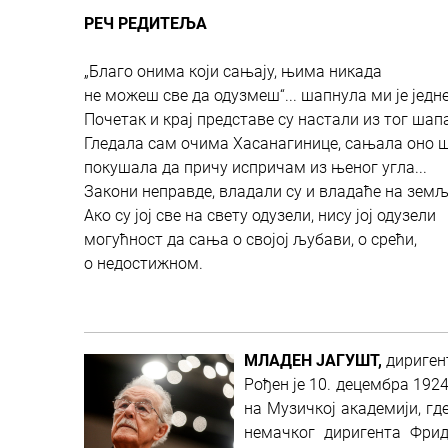
РЕЧ РЕДИТЕЉА
„Благо онима који сањају, њима никада
не можеш све да одузмеш“... шапнула ми је једне
Почетак и крај представе су настали из тог шапа
Гледала сам очима Хасанагинице, сањала оно ш
покушала да причу испричам из њеног угла...
Закони неправде, владали су и владаће на земљ
Ако су јој све на свету одузели, нису јој одузели
могућност да сања о својој љубави, о срећи,
о недостижном.
МЛАДЕН ЈАГУШТ,
дириген
Рођен је 10. децембра 1924
на Музичкој академији, где
немачког диригента Фрид