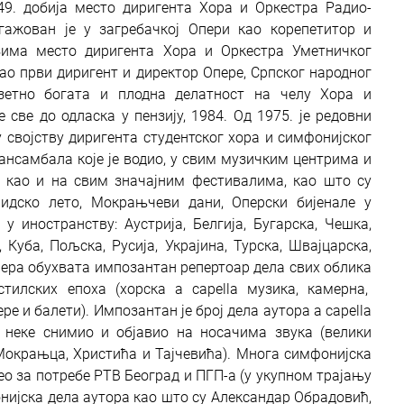
49. добија место диригента Хора и Оркестра Радио-
нгажован је у загребачкој Опери као корепетитор и
узима место диригента Хора и Оркестра Уметничког
ао први диригент и директор Опере, Српског народног
зетно богата и плодна делатност на челу Хора и
 све до одласка у пензију, 1984. Од 1975. је редовни
 својству диригента студентског хора и симфонијског
 ансамбала које је водио, у свим музичким центрима и
 као и на свим значајним фестивалима, као што су
идско лето, Мокрањчеви дани, Оперски бијенале у
 иностранству: Аустрија, Белгија, Бугарска, Чешка,
 Куба, Пољска, Русија, Украјина, Турска, Швајцарска,
ера обухвата импозантан репертоар дела свих облика
тилских епоха (хорска a capella музика, камерна,
е и балети). Импозантан је број дела аутора a capella
е неке снимио и објавио на носачима звука (велики
Мокрањца, Христића и Тајчевића). Многа симфонијска
вео за потребе РТВ Београд и ПГП-а (у укупном трајању
фонијска дела аутора као што су Александар Обрадовић,