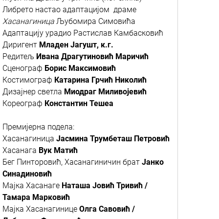
Либрето настао адаптацијом драме
Хасанагиница
Љубомира Симовића
Адаптацију урадио Растислав Камбасковић
Диригент
Младен Јагушт, к.г.
Редитељ
Ивана Драгутиновић Маричић
Сценограф
Борис Максимовић
Костимограф
Катарина Грчић Николић
Дизајнер светла
Миодраг Миливојевић
Кореограф
Константин Тешеа
Премијерна подела:
Хасанагиница
Јасмина Трумбеташ Петровић
Хасанага
Вук Матић
Бег Пинторовић, Хасанагиничин брат
Јанко
Синадиновић
Мајка Хасанаге
Наташа Јовић Тривић /
Тамара Марковић
Мајка Хасанагинице
Олга Савовић /