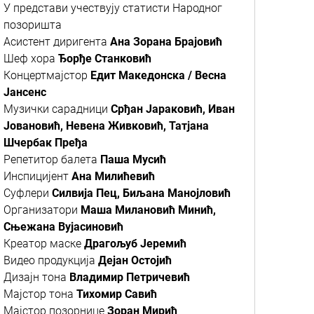
У представи учествују статисти Народног
позоришта
Асистент диригента
Ана Зорана Брајовић
Шеф хора
Ђорђе Станковић
Концертмајстор
Едит Македонска / Весна
Јансенс
Музички сарадници
Срђан Јараковић, Иван
Јовановић, Невена Живковић, Татјана
Шчербак Пређа
Репетитор балета
Паша Мусић
Инспицијент
Ана Милићевић
Суфлери
Силвија Пец, Биљана Манојловић
Организатори
Маша Милановић Минић,
Сњежана Вујасиновић
Креатор маске
Драгољуб Јеремић
Видео продукција
Дејан Остојић
Дизајн тона
Владимир Петричевић
Мајстор тона
Тихомир Савић
Мајстор позорнице
Зоран Мирић