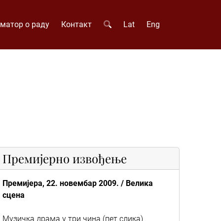
матор о раду
Контакт
Lat
Eng
Премијерно извођење
Премијера, 22. новембар 2009. / Велика
сцена
Музичка драма у три чина (пет слика)