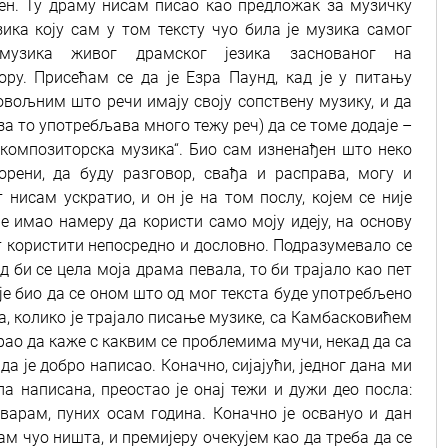
ен. Ту драму нисам писао као предложак за музичку
зика коју сам у том тексту чуо била је музика самог
, музика живог драмског језика заснованог на
ору. Присећам се да је Езра Паунд, кад је у питању
овољним што речи имају своју сопствену музику, и да
за то употребљава много тежу реч) да се томе додаје –
 „композиторска музика“. Био сам изненађен што неко
орени, да буду разговор, свађа и расправа, могу и
нисам ускратио, и он је на том послу, којем се није
је имао намеру да користи само моју идеју, на основу
кст користити непосредно и дословно. Подразумевало се
 би се цела моја драма певала, то би трајало као пет
 је био да се оном што од мог текста буде употребљено
на, колико је трајало писање музике, са Камбасковићем
ирао да каже с каквим се проблемима мучи, некад да са
а је добро написао. Коначно, сијајући, једног дана ми
ила написана, преостао је онај тежи и дужи део посла:
 варам, пуних осам година. Коначно је освануо и дан
м чуо ништа, и премијеру очекујем као да треба да се