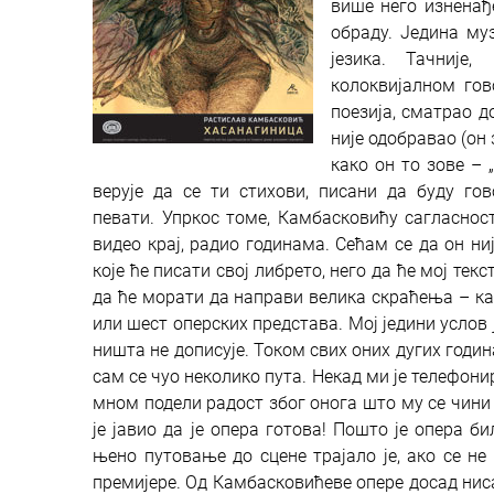
више него изненађ
обраду. Једина му
језика. Тачније
колоквијалном гов
поезија, сматрао д
није одобравао (он 
како он то зове –
верује да се ти стихови, писани да буду гов
певати. Упркос томе, Камбасковићу сагласност 
видео крај, радио годинама. Сећам се да он ни
које ће писати свој либрето, него да ће мој те
да ће морати да направи велика скраћења – кад
или шест оперских представа. Мој једини услов
ништа не дописује. Током свих оних дугих годи
сам се чуо неколико пута. Некад ми је телефон
мном подели радост због онога што му се чини д
је јавио да је опера готова! Пошто је опера б
њено путовање до сцене трајало је, ако се не
премијере. Од Камбасковићеве опере досад ниса