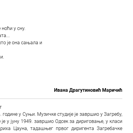
 ноћи у сну.
та...
то је она сањала и
и.
Ивана Драгутиновић Маричић
т
. године у Суњи. Музичке студије је завршио у Загребу,
 је у јуну 1949. завршио Одсек за дириговање, у класи
риха Цауна, тадашњег првог диригента Загребачке