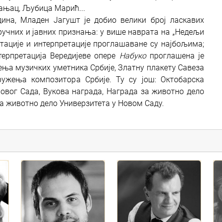
рањац, Љубица Марић...
дина, Младен Јагушт је добио велики број ласкавих
тручних и јавних признања: у више наврата на „Недељи
нтације и интерпретације проглашаване су најбољима;
ерпретација Вередијеве опере
Набуко
проглашена је
ња музичких уметника Србије, Златну плакету Савеза
ружења композитора Србије. Ту су још: Октобарска
овог Сада, Вукова награда, Награда за животно дело
а животно дело Универзитета у Новом Саду.