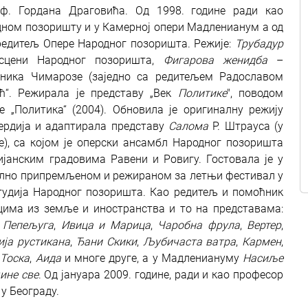
. Гордана Драговића. Од 1998. године ради као
дном позоришту и у Камерној опери Мадленианум а од
редитељ Опере Народног позоришта. Режије:
Трубадур
 сцени Народног позоришта,
Фигарова женидба
–
ика Чимарозе (заједно са редитељем Радославом
ћ“. Режирала је представу „Век
Политике
", поводом
 „Политика“ (2004). Oбновила је оригиналну режију
ердија и адаптирала представу
Салома
Р. Штрауса (у
), са којом је оперски ансамбл Народног позоришта
јанским градовима Равени и Ровигу. Гостовала је у
лно припремљеном и режираном за летњи фестивал у
студија Народног позоришта. Као редитељ и помоћник
цима из земље и иностранства и то на представама:
,
Пепељуга
,
Ивица и Марица
,
Чаробна фрула
,
Вертер
,
ија рустикана
,
Ђани Скики
,
Љубичаста ватра
,
Кармен
,
,
Тоска
,
Аида
и многе друге, а у Мадлениануму
Насиље
ине све
. Од јануара 2009. године, ради и као професор
у Београду.