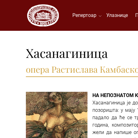
Репертоар
Улазнице
Хасанагиница
опера Растислава Камбаск
НА НЕПОЗНАТОМ 
Хасанагиница је д
позоришта: у мају 
падало да ће се т
година, композит
жели да напише оп