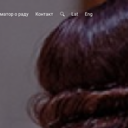
матор о раду
Контакт
Lat
Eng