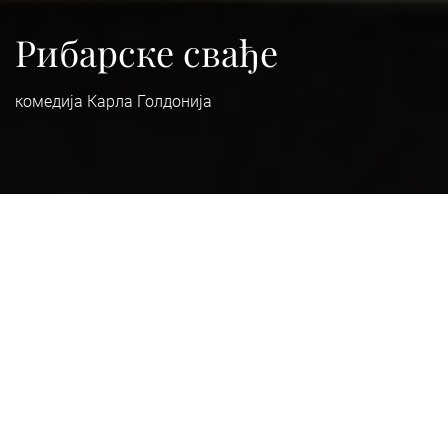
Рибарске свађе
комедија Карла Голдонија