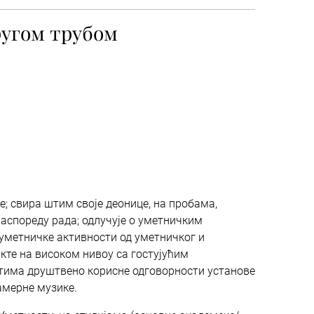
ругом трубом
е; свира штим своје деонице, на пробама,
аспореду рада; одлучује о уметничким
 уметничке активности од уметничког и
акте на високом нивоу са гостујућим
ектима друштвено корисне одговорности установе
амерне музике.