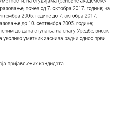
метности: на студијама (основне академске/
разовање, почев од 7. октобра 2017. године; на
птембра 2005. године до 7. октобра 2017.
разовање до 10. септембра 2005. године;
еним до дана ступања на снагу Уредбе; висок
ја уколико уметник заснива радни однос први
роја пријављених кандидата.