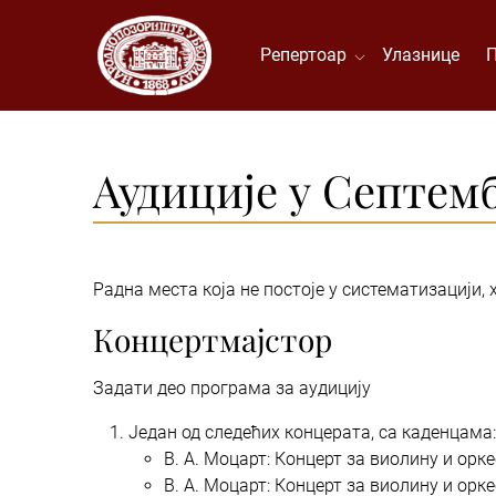
Репертоар
Улазнице
Аудиције у Септем
Радна места која не постоје у систематизацији
Концертмајстор
Задати део програма за аудицију
Један од следећих концерата, са каденцама:
В. А. Моцарт: Концерт за виолину и оркес
В. А. Моцарт: Концерт за виолину и оркес