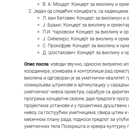
В. А. Моцарт: Концерт за виолину и оркес
Један од следећих концерата, са каденцама:
Л. ван Бетовен: Концерт за виолинун и 
Ј. Брамс: Концерт за виолину и оркестар
П.И. Чајковски: Концерт за виолину и о
Ј. Сибелијус: Концерт за виолину и орке
С. Прокофјев: Концерт за виолину и орке
Д. Шостакович: Концерт за виолину и орк
Опис посла
: изводи звучно, односно визуелно и
координира, усмерава и контролише рад оркестр
виолина и одговоран је за уметнички квалитет 
осмишљава штрихове и артикулацију у сарадњи 
уметничког нивоа оркестра; сарађује са дириг
програма концертне сезоне; даје предлоге прогр
пројектима установе и у пројектима друштвено 
нивоу са гостујућим уметницима; свира штим и
месечном плану рада; подноси предлог за упући
уметничких тела Позоришта и креира културну 