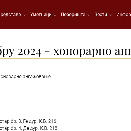
Представе
Уметници
Позориште
Вести
Инфор
бру 2024 - хонорарно а
, хонорарно ангажовање
тар бр. 3, Ге дур. К.В. 216
тар бр. 4, Де дур. К.В. 218