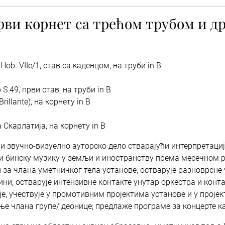
рви корнет са трећом трубом и д
Hob. VIIe/1, став са каденцом, на труби in B
S.49, први став, на труби in B
illante), на корнету in B
 Скарлатија, на корнету in B
и звучно-визуелно ауторско дело стварајући интерпретациј
и бинску музику у земљи и иностранству према месечном р
за члана уметничког тела установе; остварује разноврсне
ини; остварује интензивне контакте унутар оркестра и конт
је, учествује у промотивним пројектима установе и у прој
 члана групе/ деонице; предлаже програме за концерте к