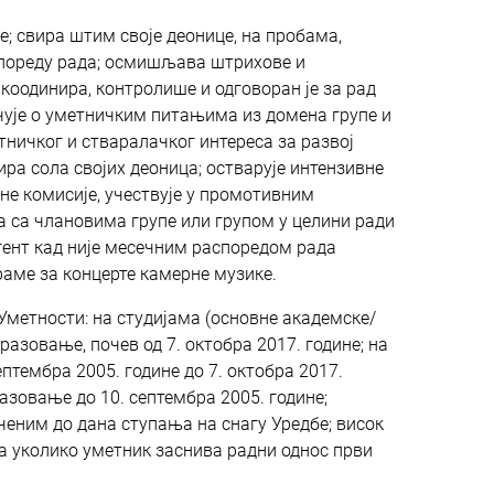
е; свира штим своје деонице, на пробама,
спореду рада; осмишљава штрихове и
 коодинира, контролише и одговоран је за рад
чује о уметничким питањима из домена групе и
тничког и стваралачког интереса за развој
ира сола својих деоница; остварује интензивне
оне комисије, учествује у промотивним
а са члановима групе или групом у целини ради
гент кад није месечним распоредом рада
аме за концерте камерне музике.
метности: на студијама (основне академске/
разовање, почев од 7. октобра 2017. године; на
птембра 2005. године до 7. октобра 2017.
разовање до 10. септембра 2005. године;
еним до дана ступања на снагу Уредбе; висок
ја уколико уметник заснива радни однос први