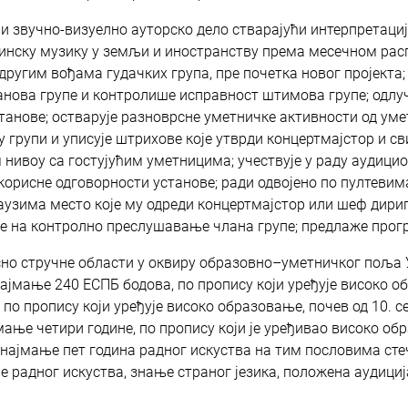
и звучно-визуелно ауторско дело стварајући интерпретациј
бинску музику у земљи и иностранству према месечном ра
ругим вођама гудачких група, пре почетка новог пројекта;
ланова групе и контролише исправност штимова групе; одлу
танове; остварује разноврсне уметничке активности од уме
у групи и уписује штрихове које утврди концертмајстор и св
 нивоу са гостујућим уметницима; учествује у раду аудици
корисне одговорности установе; ради одвојено по пултевим
аузима место које му одреди концертмајстор или шеф дири
ње на контролно преслушавање члана групе; предлаже прогр
но стручне области у оквиру образовно–уметничког поља У
најмање 240 ЕСПБ бодова, по пропису који уређује високо об
по пропису који уређује високо образовање, почев од 10. се
мање четири године, по пропису који је уређивао високо об
најмање пет година радног искуства на тим пословима стеч
е радног искуства, знање страног језика, положена аудици