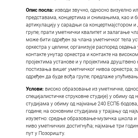
Опис посла:
изводи звучно, односно визуелно ил
представама, концертима и снимањима, као и 
артикулацију у сарадњи са концертмајстором и д
групе; прати уметнички квалитет и залагање ч
може бити одређен за члана уметничког тела ус
оркестра у целини; организује распоред седења 
контакте унутар оркестра и контакте на високом
пројектима установе и у пројектима друштвено 
постизања вишег уметничког нивоа оркестра; з
одређен да буде вођа групе; предлаже упућива
Услови:
високо образовање из уметничке, однос
специјалистичке струковне студије) у обиму од 
студијама у обиму од најмање 240 ЕСПБ бодова, 
године; на основним студијама у трајању од нај
изузетно: средње образовање-музичка школа и 
ниво уметничких достигнућа; најмање три годин
пут у Позоришту.