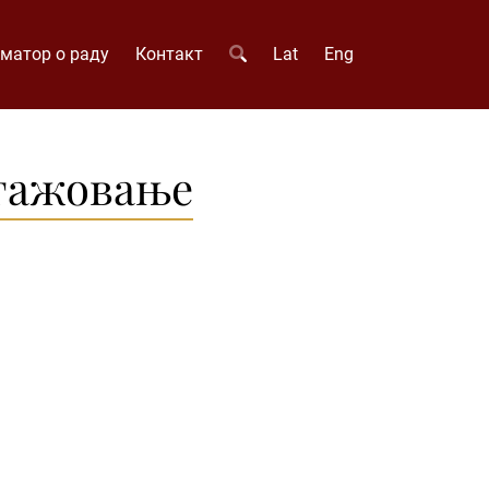
матор о раду
Контакт
Lat
Eng
нгажовање