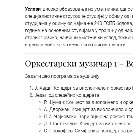
Услови
: високо образовање из уметничке, одно
специјалистичке струковне студије) у обиму од 
студијама у обиму од најмање 240 ЕСПБ бодова, 
године; на основним студијама у трајању од нај
страног језика; највиши уметнички углед; техн
највиши ниво креативности и оригиналности.
Оркестарски музичар 1 – В
Задати део програма за аудицију
J. Хајдн: Концерт за виолончело и оркестар D
Један од следећих концерата:
Р. Шуман: Концерт за виолончело и орке
A. Дворжак: Концерт за виолончело и ор
П.И. Чајковски: Варијације на рококо те
Д. Шостакович: Концерт за виолончело и 
С. Прокофјев: Симфонија- концерт за ви