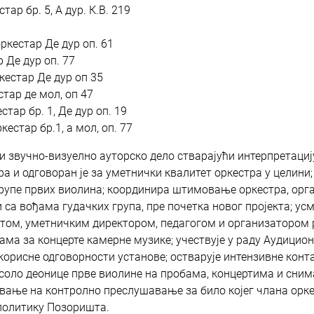
тар бр. 5, А дур. К.В. 219
оркестар Де дур оп. 61
 Де дур оп. 77
ркестар Де дур оп 35
стар де мол, оп 47
стар бр. 1, Де дур оп. 19
естар бр.1, а мол, оп. 77
ли звучно-визуелно ауторско дело стварајући интерпретаци
а и одговоран је за уметнички квалитет оркестра у целини;
групе првих виолина; координира штимовање оркестра, орга
са вођама гудачких група, пре почетка новог пројекта; у
ентом, уметничким директором, педагогом и организатором
ама за концерте камерне музике; учествује у раду Аудицио
корисне одговорности установе; остварује интензивне конт
 соло деонице прве виолине на пробама, концертима и сн
вање на контролно преслушавање за било којег члана оркес
политику Позоришта.