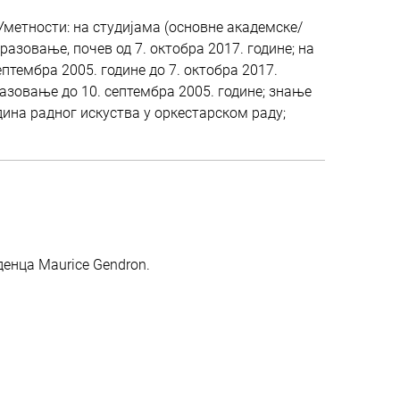
метности: на студијама (основне академске/
разовање, почев од 7. октобра 2017. године; на
птембра 2005. године до 7. октобра 2017.
разовање до 10. септембра 2005. године; знање
дина радног искуства у оркестарском раду;
аденца Maurice Gendron.