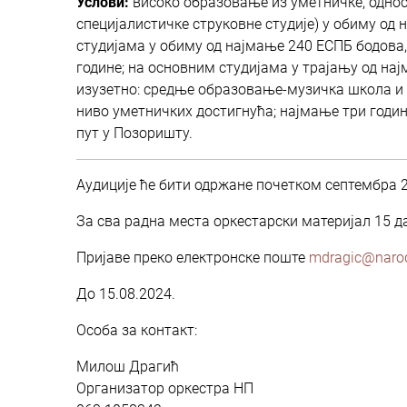
Услови:
високо образовање из уметничке, однос
специјалистичке струковне студије) у обиму од 
студијама у обиму од најмање 240 ЕСПБ бодова, 
године; на основним студијама у трајању од нај
изузетно: средње образовање-музичка школа и 
ниво уметничких достигнућа; најмање три годин
пут у Позоришту.
Аудиције ће бити одржане почетком септембра 2
За сва радна места оркестарски материјал 15 да
Пријаве преко електронске поште
mdragic@narod
До 15.08.2024.
Особа за контакт:
Милош Драгић
Организатор оркестра НП