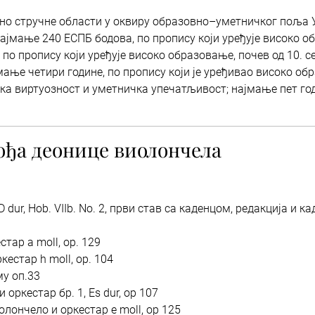
сно стручне области у оквиру образовно–уметничког поља У
најмање 240 ЕСПБ бодова, по пропису који уређује високо об
по пропису који уређује високо образовање, почев од 10. се
мање четири године, по пропису који је уређивао високо об
ичка виртуозност и уметничка упечатљивост; најмање пет го
ођа деонице виолончела
 dur, Hob. VIIb. No. 2, први став са каденцом, редакција и к
стар a moll, op. 129
кестар h moll, op. 104
му оп.33
оркестар бр. 1, Es dur, op 107
олончело и оркестар e moll, op 125