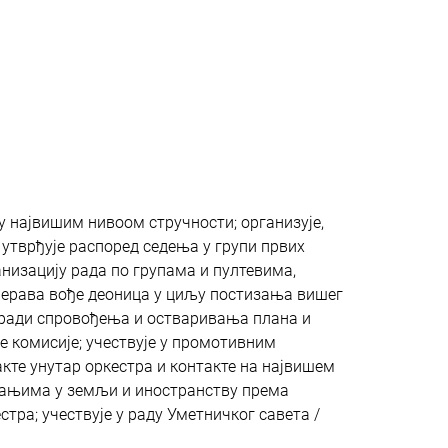
ју највишим нивоом стручности; организује,
 утврђује распоред седења у групи првих
низацију рада по групама и пултевима,
смерава вође деоница у циљу постизања вишег
 ради спровођења и остваривања плана и
не комисије; учествује у промотивним
акте унутар оркестра и контакте на највишем
имањима у земљи и иностранству према
тра; учествује у раду Уметничког савета /