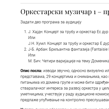
Оркестарски музичар 1 – п
Задати део програма за аудицију
Ј. Хајдн: Концерт за трубу и оркестар Ес дур 
Или
Ј.Н. Хумл: Концерт за трубу и оркестар Е дур 
Ј-Б. Арбан: Бриљантна фантазија (Fantaisie Br
Или
М. Бич: Четири варијације на тему Доменика
Опис посла:
изводи звучно, односно визуелно ил
представама, 29 концертима и снимањима, као 
питањима из домена групе и може бити одређен 
стваралачког интереса за развој оркестра у цел
уметницима; учествује у раду аудиционе комиси
предлаже упућивање на контролно преслушавање