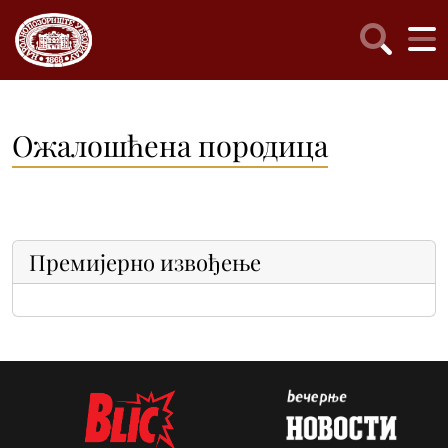
Oжалошћена породица
Премијерно извођење