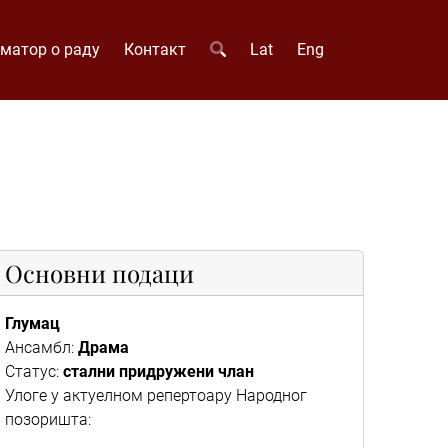
матор о раду
Контакт
Lat
Eng
Основни подаци
Глумац
Ансамбл:
Драма
Статус:
стални придружени члан
Улоге у актуелном репертоару Народног
позоришта: