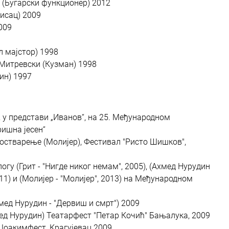
ћ (Бугарски функционер) 2012
Писац) 2009
2009
л мајстор) 1998
 Митревски (Кузман) 1998
тин) 1997
, у представи „Иванов“, на 25. Међународном
ишна јесен“
остварење (Молијер), Фестивал "Ристо Шишков",
гу (Грит - "Нигде никог немам", 2005), (Ахмед Нурудин
011) и (Молијер - "Молијер", 2013) на Међународном
мед Нурудин - "Дервиш и смрт") 2009
ед Нурудин) Театарфест "Петар Кочић" Бањалука, 2009
 Јоакимфест, Крагујевац 2009