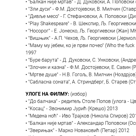
• "Балкан није мртав" - Д. Дуковски, А. Поповски
• "Зли дуси" - Ф.М. Достојевски, В. Милчин (Став
• "Дивље месо" - Г. Стефановски, А. Поповски (Д
• "Play Shakespeare" - В. Шекспир, Љ. Георгиевск
• "Носорог" - Е. Јонеско, Љ. Георгиевски (Жан) М
• "Вишњик" - А.П. Чехов, Љ. Георгиевски (Јермо
• "Mаму му јебем, ко је први почео" (Who the fuck
1997
• "Буре барута" - Д. Дуковски, С. Унковски, (Анд
• "Злочин и казна" - Ф.М. Достојевски, Е. Савин
• "Мртве душе" - Н.В. Гогољ, В. Милчин (Ноздрјов
• "Сабласна соната", А. Стриндберг, Б. Старев (С
УЛОГЕ НА ФИЛМУ:
(избор)
• "До балчака" - редитељ Столе Попов (улога - Ц
• "Kосац" - Звонимир Јурић (Крешо) 2013
• "Медена ноћ" - Иво Трајков (Никола Спиров) 20
• "Балкан није мртав" - Александар Поповски (О
• "Зверињак" - Марко Новаковић (Петар) 2012