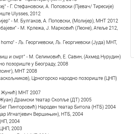
сеј" - Г. Стефановски, А. Поповски (Пјевач/ Тиресије)
ште Ulysses, 2012
ијер" - М. Булгаков, А. Поповски, (Молијер), МНТ 2012
мбајеви" - М. Крлежа, Ј. Марковић (Леоне), Атеље 212,
e homo" - Љ. Георгиевски, Љ. Георгиевски (Јуда) МНТ,
виш и смрт" - М. Селимовић, Е. Савин, (Ахмед Нурудин)
но позориште у Београду, 2008
елсинг), МНТ 2008
н (Раскољников), Црногорско народно позориште (ЦНП)
са Жунић) МНТ 2007
он Жуан) Драмски театар Скопље (ДТ) 2005
(Бег Пинторовић) Народен театар Битола (НТБ) 2004
андар Игнатјевич Вершињин), НТБ, 2004
 ЦНП, 2004
 ЦНП, 2003