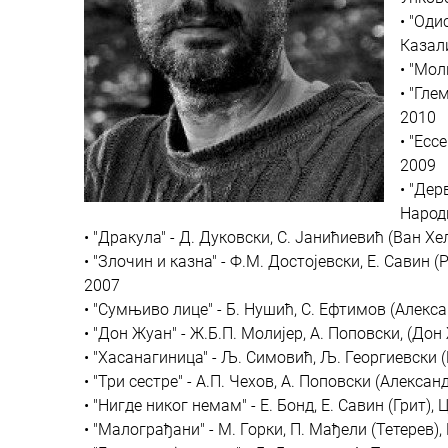
• "Оди
Казали
• "Мол
• "Гле
2010
• "Ecc
2009
• "Дер
Народ
• "Дракула" - Д. Дуковски, С. Јанићиевић (Ван Х
• "Злочин и казна" - Ф.М. Достојевски, Е. Сави
2007
• "Сумњиво лице" - Б. Нушић, С. Ефтимов (Алек
• "Дон Жуан" - Ж.Б.П. Молијер, А. Поповски, (Д
• "Хасанагиница" - Љ. Симовић, Љ. Георгиевски 
• "Три сестре" - А.П. Чехов, А. Поповски (Алекс
• "Нигде никог немам" - Е. Бонд, Е. Савин (Грит),
• "Малограђани" - М. Горки, П. Мађели (Тетерев),