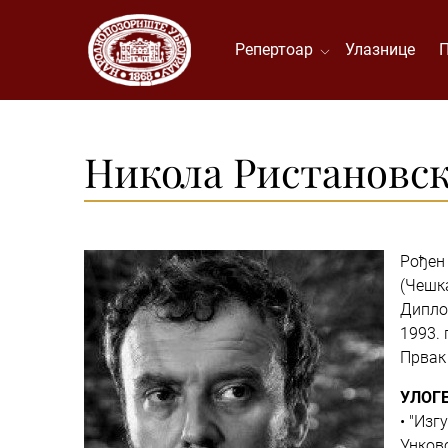
Репертоар
Улазнице
Никола Ристановс
Рођен 
(Чешк
Дипло
1993.
Првак
УЛОГЕ
• "Изг
Унковс