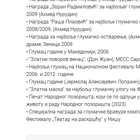
• Награда „Зоран Радмиловић“ за најбољег глу
2009 (Ахмед Нурудин)
• Награда "Раша Плаовић" за најбоље глумачко
2008/2009, (Ахмед Нурудин)
• Награда за најбоље глумачко остварење, (Ахм
драме, Зеница 2009
• Глумац године у Македонији, 2006
• "Златни ловоров венац", (Дон Жуан), МЕСС Сар
• Најбољи глумац на Националном фестивалу Мак
2006. и 2012. године
• Глумац године (Јермолај Алексејевич Лопахин)
• "Златна маска" за најбољу глумачку улогу на 
• Печат Народног позоришта, који се по одлуци
животу и раду Народног позоришта (2023)
• Специјалнa наградa за глумачке бравуре комп
Фестивалу „Театар на раскршћу“ у Нишу