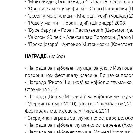
• "Монтевидео, Бог те видео" - Драган Бјелогрли
• "Ово није амерички филм" - Сашо Павловски (
• "Јесен у мојој улици" - Милош Пусић (Коцкар) 
• "Роде у магли" - Горан Гајић (Шприцер) 2008
• "Буре барута" - Горан Паскаљевић (Церемонија
• "Збогом 20 век" - Александар Поповски, Дарко
• "Преко језера" - Антонио Митрически (Констан
НАГРАДЕ:
(избор)
• Награда за најбољег глумца, за улогу Иванова
позоришном фестивалу класике „Вршачка позор
• Награда "Ристо Шишков" за најбоље глумачко 
Струмица 2012
• Награда „Вељко Маричић“ за најбољу мушку уло
- "Дервиш и смрт"2010), (Леоне - "Глембајеви", 2
фестивалу малих сцена у Ријеци, 2011
• Стеријина награда за глумачко остварење, (Ах
• Награда за најбоље глумачко остварење, (Ахм
• Награда за најбољег глумца, (Ахмед Нурудин),