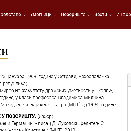
Представе
Уметници
Позориште
Вести
Инфор
ки
23. јануара 1969. године у Острави, Чехословачка
а република)
мирао на Факултету драмских уметности у Скопљу,
 године, у класи професора Владимира Милчина.
 Македонског народног театра (МНТ) од 1994. године
 У ПОЗОРИШТУ:
(избор)
убени Германци" - писац Д. Дуковски, редитељ С.
ки (улога - Кристијан) (МНТ), 2013