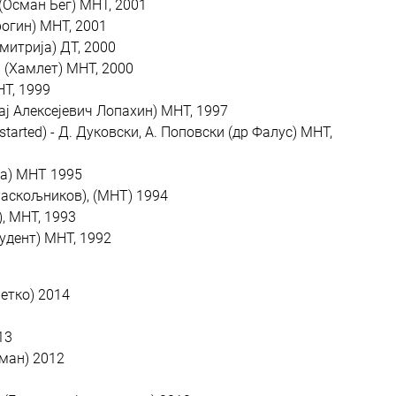
 (Осман Бег) МНТ, 2001
рогин) МНТ, 2001
имитрија) ДТ, 2000
и (Хамлет) МНТ, 2000
НТ, 1999
лај Алексејевич Лопахин) МНТ, 1997
 started) - Д. Дуковски, А. Поповски (др Фалус) МНТ,
реа) МНТ 1995
 (Раскољников), (МНТ) 1994
), МНТ, 1993
тудент) МНТ, 1992
ветко) 2014
13
сман) 2012