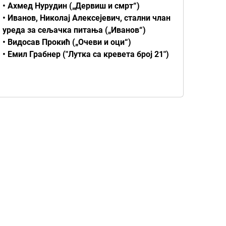
• Ахмед Нурудин („Дервиш и смрт“)
• Иванов, Николај Алексејевич, стални члан
уреда за сељачка питања („Иванов“)
• Видосав Прокић („Очеви и оци“)
• Емил Грабнер ("Лутка са кревета број 21")