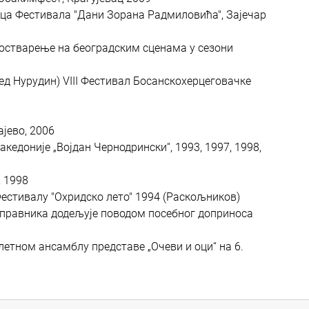
мца Фестивала "Дани Зорана Радмиловића", Зајечар
 остварење на београдским сценама у сезони
ед Нурудин) VIII Фестивал Босанскохерцеговачке
ајево, 2006
едоније „Војдан Чернодрински“, 1993, 1997, 1998,
, 1998
Фестивалу "Охридско лето" 1994 (Раскољников)
 управника додељује поводом посебног доприноса
летном ансамблу представе „Очеви и оци“ на 6.