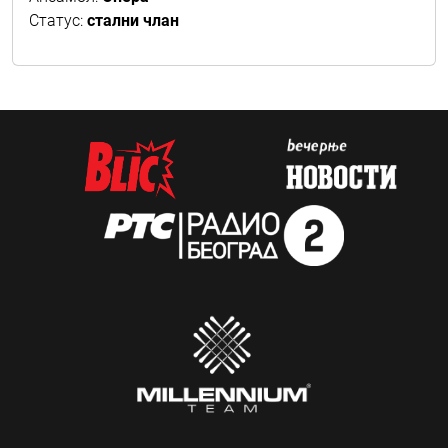
Статус:
стални члан