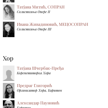
Татјана Митић, СОПРАН
Солисткиња Опере II
Ивана Живадиновић, МЕЦОСОПРАН
Солисткиња Опере III
Хор
Татјана Шчербак-Пређа
Корепетиторка Хора
Предраг Глигорић
Организатор Хора, Баритон
Александар Пауновић
Баритон