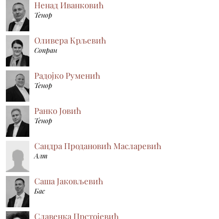
Ненад Иванковић
Тенор
Оливера Крљевић
Сопран
Радојко Руменић
Тенор
Ранко Јовић
Тенор
Сандра Продановић Масларевић
Алт
Саша Јаковљевић
Бас
Славенка Прстојевић