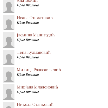
Прва Виолина
Ивана Стаматовић
Прва Виолина
Јасмина Манигодић
Прва Виолина
Лена Кузмановић
Прва Виолина
Милица Радосављевић
Прва Виолина
Мирјана Младеновић
Прва Виолина
Никола Станковић