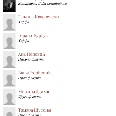
Контрабас, Вођа контрабаса
Гаљина Квасневски
Харфа
Горана Ћургус
Харфа
Ана Поповић
Пиколо флаута
Вања Ђорђевић
Прва флаута
Милица Здихан
Друга флаута
Тамара Шутоња
Прва флаута