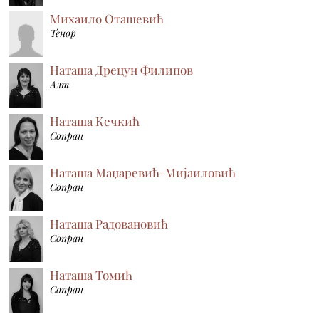
Михаило Оташевић
Тенор
Наташа Дрецун Филипов
Алт
Наташа Кечкић
Сопран
Наташа Маџаревић-Мијаиловић
Сопран
Наташа Радовановић
Сопран
Наташа Томић
Сопран