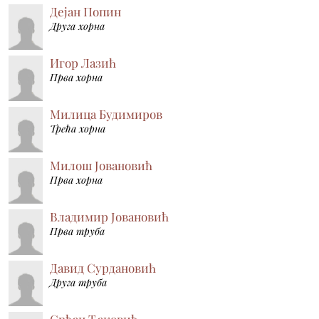
Дејан Попин
Друга хорна
Игор Лазић
Прва хорна
Милица Будимиров
Трећа хорна
Милош Јовановић
Прва хорна
Владимир Јовановић
Прва труба
Давид Сурдановић
Друга труба
Срђан Ђаковић