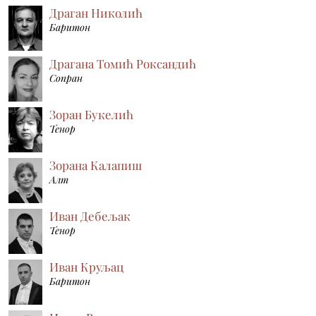
Драган Николић
Баритон
Драгана Томић Роксандић
Сопран
Зоран Букелић
Тенор
Зорана Калапиш
Алт
Иван Дебељак
Тенор
Иван Круљац
Баритон