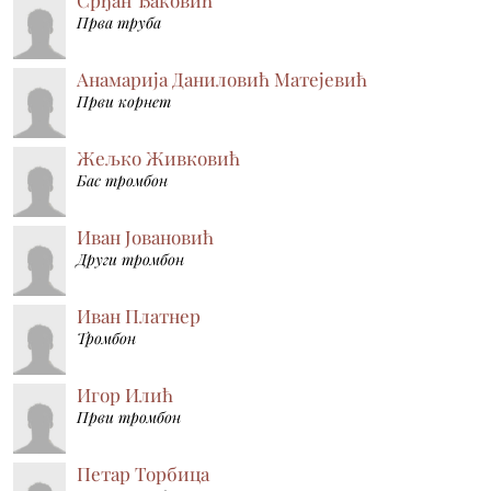
Прва труба
Анамарија Даниловић Матејевић
Први корнет
Жељко Живковић
Бас тромбон
Иван Јовановић
Други тромбон
Иван Платнер
Тромбон
Игор Илић
Први тромбон
Петар Торбица