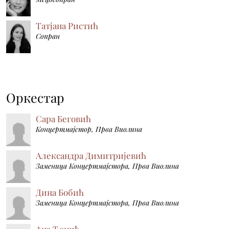
Татјана Ристић
Сопран
Оркестар
Сара Беговић
Концертмајстор, Прва Виолина
Александра Димитријевић
Заменица Концертмајстора, Прва Виолина
Дина Бобић
Заменица Концертмајстора, Прва Виолина
Ана Ђокић