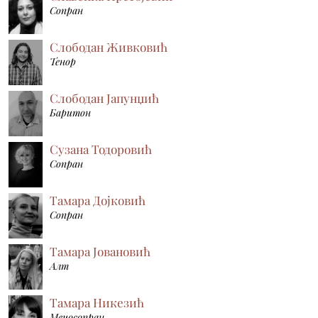
Сопран
Слободан Живковић
Тенор
Слободан Јапунџић
Баритон
Сузана Тодоровић
Сопран
Тамара Дојковић
Сопран
Тамара Јовановић
Алт
Тамара Никезић
Мецосопран