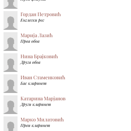
Гордан Петровић
Енглески рог
Марија Лазић
Прва обоа
Нина Брајковић
Друга обоа
Иван Стаменковић
Бас кларинет
Катарина Марјанов
Други кларинет
Марко Милатовић
Први кларинет