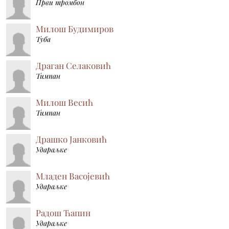
Први тромбон
Милош Будимиров
Туба
Драган Селаковић
Тимпан
Милош Весић
Тимпан
Драшко Јанковић
Удараљке
Младен Васојевић
Удараљке
Радош Ћапин
Удараљке