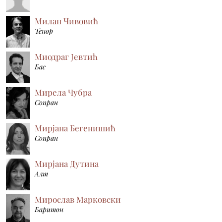
Милан Чивовић
Тенор
Миодраг Јевтић
Бас
Мирела Чубра
Сопран
Мирјана Бегенишић
Сопран
Мирјана Дутина
Алт
Мирослав Марковски
Баритон