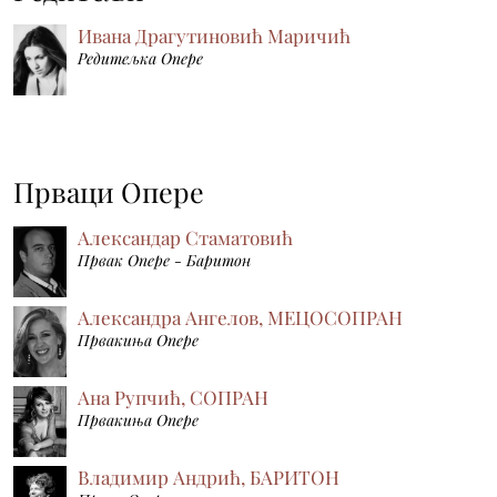
Ивана Драгутиновић Маричић
Редитељка Опере
Прваци Опере
Александар Стаматовић
Првак Опере - Баритон
Александра Ангелов, МЕЦОСОПРАН
Првакиња Опере
Ана Рупчић, СОПРАН
Првакиња Опере
Владимир Андрић, БАРИТОН