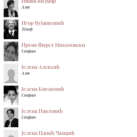
Ивана Видмар
Алт
Игор Вујашковић
Тенор
Ирена Фирст Николовски
Сопран
Јелена Алексић
Алт
Јелена Кнежевић
Сопран
Јелена Павловић
Сопран
Јелена Папић Чамџић