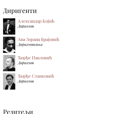
Диригенти
Александар Којић
Диригент
Ана Зорана Брајовић
Диригенткиња
Ђорђе Павловић
Диригент
Ђорђе Станковић
Диригент
Редитељи