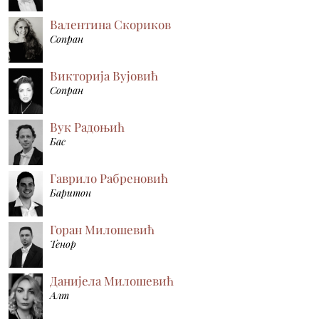
Валентина Скориков
Сопран
Викторија Вујовић
Сопран
Вук Радоњић
Бас
Гаврило Рабреновић
Баритон
Горан Милошевић
Тенор
Данијела Милошевић
Алт