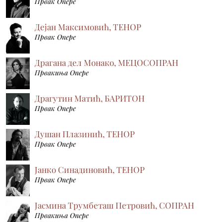
Првак Опере
Дејан Максимовић, ТЕНОР
Првак Опере
Драгана дел Монако, МЕЦОСОПРАН
Првакиња Опере
Драгутин Матић, БАРИТОН
Првак Опере
Душан Плазинић, ТЕНОР
Првак Опере
Јанко Синадиновић, ТЕНОР
Првак Опере
Јасмина Трумбеташ Петровић, СОПРАН
Првакиња Опере