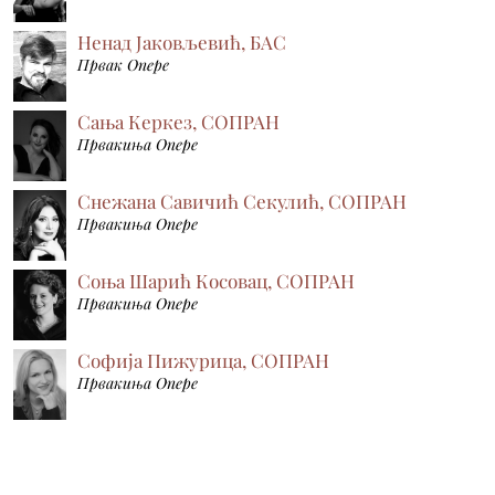
Ненад Јаковљевић, БАС
Првак Опере
Сања Керкез, СОПРАН
Првакиња Опере
Снежана Савичић Секулић, СОПРАН
Првакиња Опере
Соња Шарић Косовац, СОПРАН
Првакиња Опере
Софија Пижурица, СОПРАН
Првакиња Опере