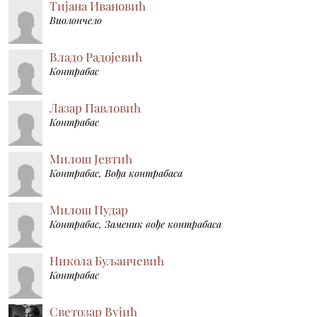
Тијана Ивановић
Виолончело
Владо Радојевић
Контрабас
Лазар Павловић
Контрабас
Милош Јевтић
Контрабас, Вођа контрабаса
Милош Пудар
Контрабас, Заменик вође контрабаса
Никола Буљанчевић
Контрабас
Светозар Вујић