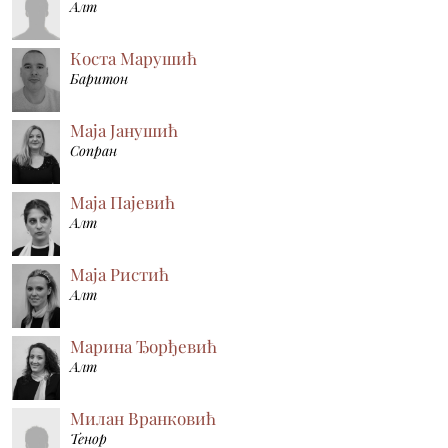
Алт
Коста Марушић
Баритон
Маја Јанушић
Сопран
Маја Пајевић
Алт
Маја Ристић
Алт
Марина Ђорђевић
Алт
Милан Вранковић
Тенор