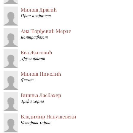
Милош Драгић
Први кларинет
Ана Ђорђевић Мерле
Контрафагот
Ева Жиговић
Други фагот
Милош Николић
Фагот
Вишња Ласбахер
Трећа хорна
Владимир Нанушевски
Четврта хорна