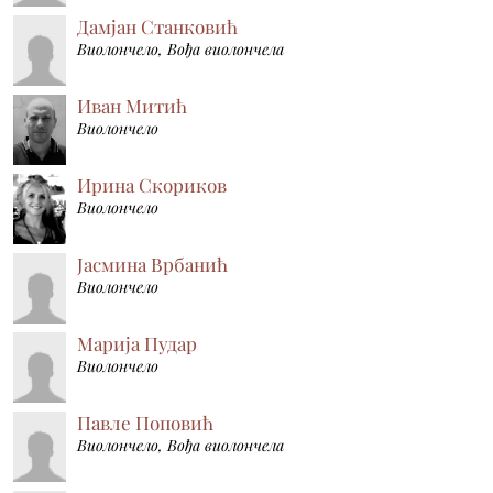
Дамјан Станковић
Виолончело, Вођа виолончела
Иван Митић
Виолончело
Ирина Скориков
Виолончело
Јасмина Врбанић
Виолончело
Марија Пудар
Виолончело
Павле Поповић
Виолончело, Вођа виолончела