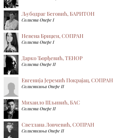
Љубодраг Беговић, БАРИТОН
Солиста Опере I
Невена Бриџен, СОПРАН
Солиста Опере I
Дарко Ђорђевић, ТЕНОР
Солиста Опере II
Евгенија Јеремић Покрајац, СОПРАН
Солисткиња Опере II
Михаило Шљивић, БАС
Солиста Опере II
Светлана Ловчевић, СОПРАН
Солисткиња Опере II