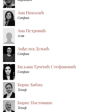
Ана Николић
Сопран
Ана Петровић
Алт
Анђелка Дуњић
Сопран
Биљана Трмчић Стефановић
Сопран
Борис Бабик
Тенор
Борис Постовник
Тенор