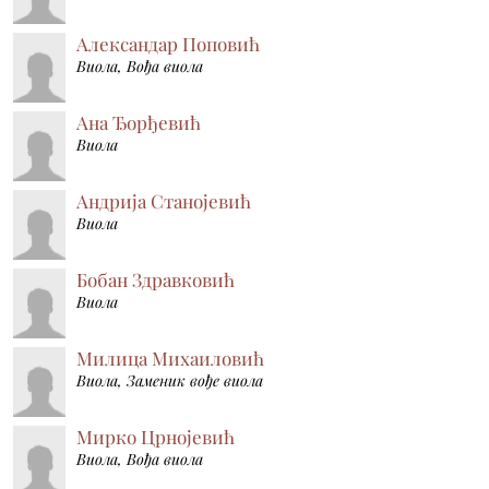
Александар Поповић
Виола, Вођа виола
Ана Ђорђевић
Виола
Андрија Станојевић
Виола
Бобан Здравковић
Виола
Милица Михаиловић
Виола, Заменик вође виола
Мирко Црнојевић
Виола, Вођа виола