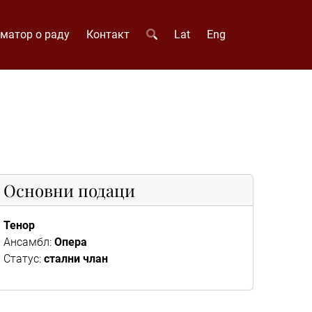
матор о раду
Контакт
Lat
Eng
Основни подаци
Тенор
Ансамбл:
Опера
Статус:
стални члан