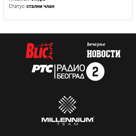
Статус:
стални члан