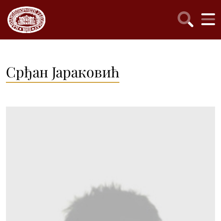
Срђан Јараковић