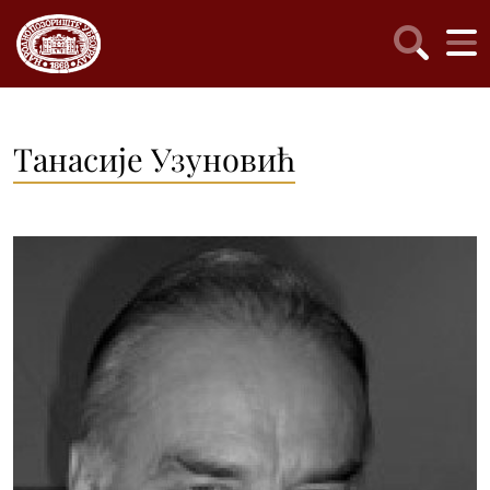
Танасије Узуновић