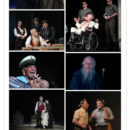
112
10
20
foto_18
43
2