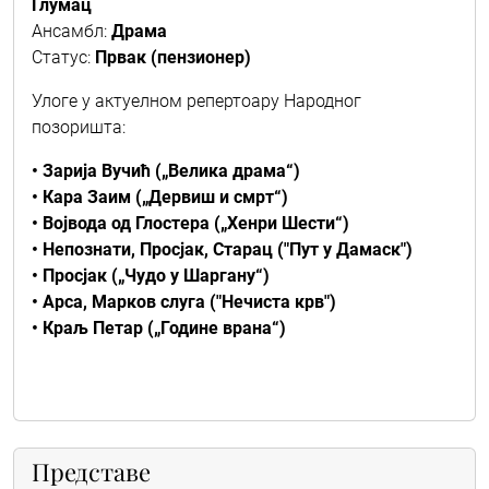
Глумац
Ансамбл:
Драма
Статус:
Првак (пензионер)
Улоге у актуелном репертоару Народног
позоришта:
• Зарија Вучић („Велика драма“)
• Кара Заим („Дервиш и смрт“)
• Војвода од Глостера („Хенри Шести“)
• Непознати, Просјак, Старац ("Пут у Дамаск")
• Просјак („Чудо у Шаргану“)
• Арса, Марков слуга ("Нечиста крв")
• Краљ Петар („Године врана“)
Представе