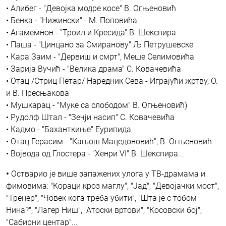
• Алибег - "Девојка модре косе" В. Огњеновић
• Бенка - "Нижински" - М. Поповића
• Агамемнон - "Троил и Кресида" В. Шекспира
• Паша - "Цинцано за Смиранову" Љ Петрушевске
• Кара Заим - "Дервиш и смрт", Меше Селимовића
• Зарија Вучић - "Велика драма" С. Ковачевића
• Отац /Стриц Петар/ Наредник Сева - Играјући жртву, О.
и В. Пресњакова
• Мушкарац - "Муке са слободом" В. Огњеновић)
• Рудолф Штал - "Зечји насип" С. Ковачевића
• Кадмо - "Баханткиње" Еурипида
• Отац Герасим - "Кањош Мацедоновић", В. Огњеновић
• Војвода од Глостера - "Хенри VI" В. Шекспира...
•
Остварио је више запажених улога у ТВ-драмама и
фимовима: "Кораци кроз маглу", "Јад", "Девојачки мост",
"Тренер", "Човек кога треба убити", "Шта је с тобом
Нина?", "Лагер Ниш", "Атоски вртови", "Косовски бој",
"Сабирни центар"...