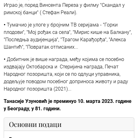
Играо је, поред Винсента Переза у филму "Скандал у
римској банци" ( Стефан Реали).
•
Тумачио је улоге у бројним ТВ серијама - "Горки
плодови", "Мој рођак са села", "Мирис кише на Балкану",
"Последња аудијенција", "Трагом Карађорђа", "Алекса
Шантић", "Повратак отписаних...
•
Добитник је више награда, међу којима се посебно
издвајају Октобарска и Стеријина награда, Печат
Народног позоришта, који се по одлуци управника,
додељује поводом посебног доприноса животу и раду
Народног позоришта (2021)...
Танасије Узуновић је преминуо 10. марта 2023. године
у Београду, у 81. години.
Основни подаци