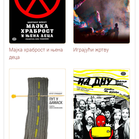
Мајка храброст и њена
Играјући жртву
деца