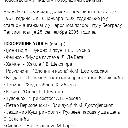
новосадским и нишким позоришним сценама.
Члан Југословенског драмског позоришта постао је
1967. године. Од 16. јануара 2002. године био је у
сталном ангажману у Народном позоришту у Београду.
Пензионисан је 25. септембра 2005. године.
ПОЗОРИШНЕ УЛОГЕ:
(избор)
• Џони Бојл - "Јунона и паун" Ш.О' Кејсија
• Фенисо - "Мудра глупача" Л. Де Вега
• Хамлет - "Хамлет" В. Шекспира
• Разумихин - "Злочин и казна" Ф.М. Достојевског
• Богдан - "Јелисавета кнегиња црногорска" Ђ. Јакшића
• Тесман - "Хеда Габлер" Х. Ибзена
• Касио - "Отело" В. Шекспира
• Тузенбах - "Три сестре" А.П. Чехова
• Петар Верховенски - "Зли дуси" Ф.М. Достојевског
• Јездимир Куштримовић - "Ружење народа у два дела"
С. Селенића
• Суслов - "На летовању" М. Горког