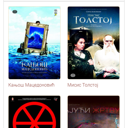
Кањош Мацедоновић
Мисис Толстој