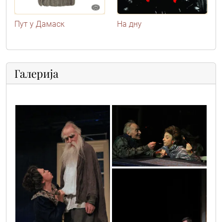
Пут у Дамаск
На дну
Галерија
17
14