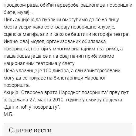
процесом рада, обићи гардеробе, радионице, позоришни
бифе, музеј...
Циљ акције је да публици омогућимо да се на лицу
места увери како се стварају позоришне илузије,
сценска магија, али и како се баштини историја театра.
Иначе, овај модел, организованих обилазака
позоришта, постоји у многим значајним театрима, а
наша жеља је да се и на овај начин приближимо
националним театрима у свету.
Цена улазнице је 100 динара, а сви заинтересовани
могу да се пријаве на билетарници Народног
позоришта.
Акција "Отворена врата Народног позоришта" прву пут
је одржана 27. марта 2010. године у оквиру пројекта
„Дан и ноћ у позоришту“.
М.Б.
Сличне вести