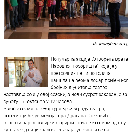
16. октобар 2015.
Популарна акција „Отворена врата
Народног позоришта“, која је у
претходних пет и по година
наишла на веома добар пријем код
бројних љубитеља театра,
наставља се и у овој сезони, а нови сусрет заказан је за
суботу 17. октобар у 12 часова.
У добро осмишљеној тури кроз зграду театра,
посетиоци ће, уз медијатора Драгана Стевовића,
сазнати најосновније историјске податке о овом здању
културе од националног значаја, упознати се са