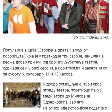
26. септембар 2012.
Популарна акција „Отворена врата Народног
позоришта“, која је у претходне три сезоне, наишла на
веома добар пријем код бројних љубитеља театра,
одржава се и у овој сезони, а нови термини заказани су
за суботу 6. октобар у 11 и 13 часова.
У добро осмишљеној тури кроз
зграду театра, посетиоци ће, уз
медијатора др Милована
Здравковића, сазнати
најосновније историјске податке о