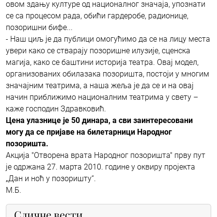
овом здању културе од националног значаја, упознати
се са процесом рада, обићи гардеробе, радионице,
позоришни бифе...
- Наш циљ је да публици омогућимо да се на лицу места
увери како се стварају позоришне илузије, сценска
магија, како се баштини историја театра. Овај модел,
организованих обилазака позоришта, постоји у многим
значајним театрима, а наша жеља је да се и на овај
начин приближимо националним театрима у свету –
каже господин Здравковић.
Цена улазнице је 50 динара, а сви заинтересовани
могу да се пријаве на билетарници Народног
позоришта.
Акција "Отворена врата Народног позоришта" прву пут
је одржана 27. марта 2010. године у оквиру пројекта
„Дан и ноћ у позоришту“.
М.Б.
Сличне вести